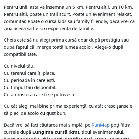
Pentru unii, asta va însemna un 5 km. Pentru alții, un 10 km.
Pentru alții, poate un trail scurt. Poate un eveniment relaxat,
comunitar. Poate o cursă kids sau family friendly, dacă vrei ca
ziua aceea să fie și o experiență de familie.
Cheia este să nu alegi prima cursă doar după prestigiu sau
după faptul că „merge toată lumea acolo”. Alege-o după
compatibilitate.
Cu nivelul tău.
Cu terenul care îți place.
Cu perioada în care ești.
Cu timpul tău disponibil.
Cu atmosfera care ți se potrivește.
Cu cât alegi mai bine prima experiență, cu atât cresc șansele
să pleci de acolo cu gust bun.
Dacă vrei să faci căutarea mai simplă, pe
RunMap
poți filtra
cursele după
Lungime cursă (km)
, tipul evenimentului,
județ, perioadă și chiar poți identifica mai ușor evenimente