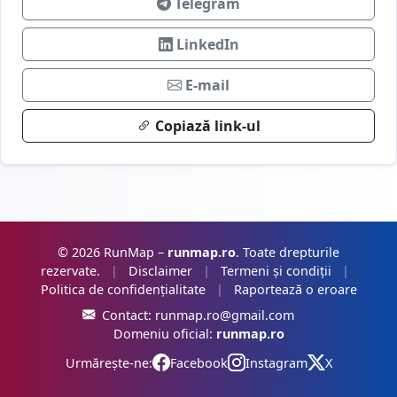
Telegram
LinkedIn
E-mail
Copiază link-ul
© 2026 RunMap –
runmap.ro
. Toate drepturile
rezervate.
|
Disclaimer
|
Termeni și condiții
|
Politica de confidențialitate
|
Raportează o eroare
Contact:
runmap.ro@gmail.com
Domeniu oficial:
runmap.ro
Urmărește-ne:
Facebook
Instagram
X