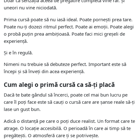
Doar că senzația aceea de pregătire completă vine rar. Și
uneori nu vine niciodată.
Prima cursă poate să nu iasă ideal. Poate pornești prea tare.
Poate nu-ți dozezi ritmul perfect. Poate ai emoții. Poate alegi
o probă puțin prea ambițioasă. Poate faci mici greșeli de
experiență.
Și e în regulă.
Nimeni nu trebuie să debuteze perfect. Important este să
începi și să înveți din acea experiență.
Cum alegi o primă cursă ca să-ți placă
Dacă te bate gândul să încerci, poate cel mai bun lucru pe
care îl poți face este să cauți o cursă care are șanse reale să-ți
lase un gust bun.
Adică o distanță pe care o poți duce realist. Un format care te
atrage. O locație accesibilă. O perioadă în care ai timp să te
pregătești. O atmosferă care ți se potrivește.