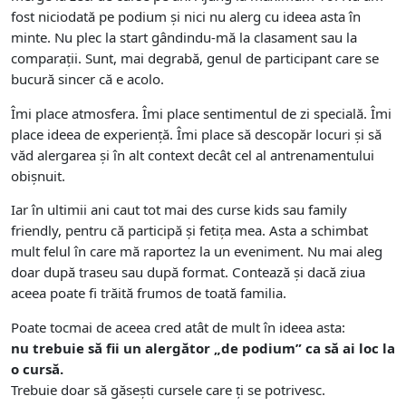
fost niciodată pe podium și nici nu alerg cu ideea asta în
minte. Nu plec la start gândindu-mă la clasament sau la
comparații. Sunt, mai degrabă, genul de participant care se
bucură sincer că e acolo.
Îmi place atmosfera. Îmi place sentimentul de zi specială. Îmi
place ideea de experiență. Îmi place să descopăr locuri și să
văd alergarea și în alt context decât cel al antrenamentului
obișnuit.
Iar în ultimii ani caut tot mai des curse kids sau family
friendly, pentru că participă și fetița mea. Asta a schimbat
mult felul în care mă raportez la un eveniment. Nu mai aleg
doar după traseu sau după format. Contează și dacă ziua
aceea poate fi trăită frumos de toată familia.
Poate tocmai de aceea cred atât de mult în ideea asta:
nu trebuie să fii un alergător „de podium” ca să ai loc la
o cursă.
Trebuie doar să găsești cursele care ți se potrivesc.