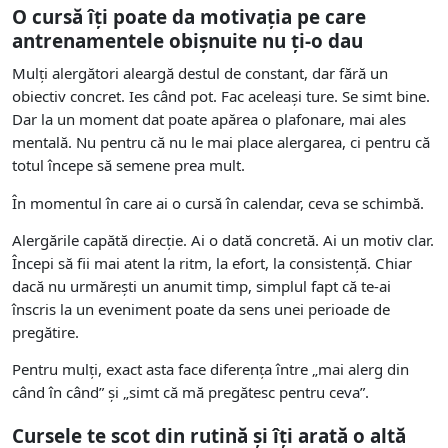
O cursă îți poate da motivația pe care
antrenamentele obișnuite nu ți-o dau
Mulți alergători aleargă destul de constant, dar fără un
obiectiv concret. Ies când pot. Fac aceleași ture. Se simt bine.
Dar la un moment dat poate apărea o plafonare, mai ales
mentală. Nu pentru că nu le mai place alergarea, ci pentru că
totul începe să semene prea mult.
În momentul în care ai o cursă în calendar, ceva se schimbă.
Alergările capătă direcție. Ai o dată concretă. Ai un motiv clar.
Începi să fii mai atent la ritm, la efort, la consistență. Chiar
dacă nu urmărești un anumit timp, simplul fapt că te-ai
înscris la un eveniment poate da sens unei perioade de
pregătire.
Pentru mulți, exact asta face diferența între „mai alerg din
când în când” și „simt că mă pregătesc pentru ceva”.
Cursele te scot din rutină și îți arată o altă