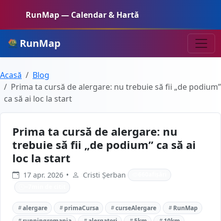
RunMap — Calendar & Hartă
RunMap
Acasă
Blog
Prima ta cursă de alergare: nu trebuie să fii „de podium”
ca să ai loc la start
Prima ta cursă de alergare: nu
trebuie să fii „de podium” ca să ai
loc la start
17 apr. 2026
•
Cristi Șerban
660
afișări
~
7
min de citit
alergare
primaCursa
curseAlergare
RunMap
runningromania
alergatori
5km
10km