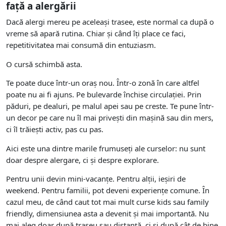
față a alergării
Dacă alergi mereu pe aceleași trasee, este normal ca după o
vreme să apară rutina. Chiar și când îți place ce faci,
repetitivitatea mai consumă din entuziasm.
O cursă schimbă asta.
Te poate duce într-un oraș nou. Într-o zonă în care altfel
poate nu ai fi ajuns. Pe bulevarde închise circulației. Prin
păduri, pe dealuri, pe malul apei sau pe creste. Te pune într-
un decor pe care nu îl mai privești din mașină sau din mers,
ci îl trăiești activ, pas cu pas.
Aici este una dintre marile frumuseți ale curselor: nu sunt
doar despre alergare, ci și despre explorare.
Pentru unii devin mini-vacanțe. Pentru alții, ieșiri de
weekend. Pentru familii, pot deveni experiențe comune. În
cazul meu, de când caut tot mai mult curse kids sau family
friendly, dimensiunea asta a devenit și mai importantă. Nu
mai aleg doar după traseu sau distanță, ci și după cât de bine