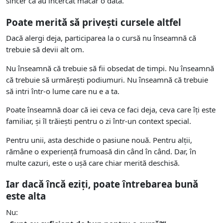
sincer că au încercat măcar o dată.
Poate merită să privești cursele altfel
Dacă alergi deja, participarea la o cursă nu înseamnă că
trebuie să devii alt om.
Nu înseamnă că trebuie să fii obsedat de timpi. Nu înseamnă
că trebuie să urmărești podiumuri. Nu înseamnă că trebuie
să intri într-o lume care nu e a ta.
Poate înseamnă doar că iei ceva ce faci deja, ceva care îți este
familiar, și îl trăiești pentru o zi într-un context special.
Pentru unii, asta deschide o pasiune nouă. Pentru alții,
rămâne o experiență frumoasă din când în când. Dar, în
multe cazuri, este o ușă care chiar merită deschisă.
Iar dacă încă eziți, poate întrebarea bună
este alta
Nu: