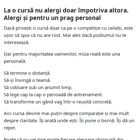
La o cursă nu alergi doar împotriva altora.
Alergi și pentru un prag personal
Dacă privești o cursă doar ca pe o competiție cu ceilalți, este
ușor să spui că nu are rost. Mai ales dacă podiumul nu te
interesează.
Dar pentru majoritatea oamenilor, miza reală este una
personală.
Să termine o distanță.
Să-și învingă o teamă.
Să coboare sub un anumit timp.
Să lege cap la cap o perioadă de antrenament.
Să transforme un gând vag într-o reușită concretă.
Aici cursa devine mai puțin despre comparație și mai mult
despre claritate. Îți arată unde ești. Îți pune o bornă. Îți dă un
reper.
Poate că nu vei ține minte fiecare alergare obișnuită din