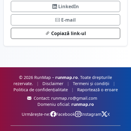
LinkedIn
E-mail
Copiază link-ul
© 2026 RunMap –
runmap.ro
. Toate drepturile
rezervate.
|
Disclaimer
|
Termeni și condiții
|
Politica de confidențialitate
|
Raportează o eroare
Contact:
runmap.ro@gmail.com
Domeniu oficial:
runmap.ro
Urmărește-ne:
Facebook
Instagram
X