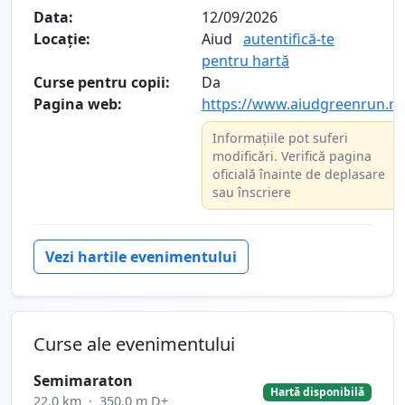
Data:
12/09/2026
Locație:
Aiud
autentifică-te
pentru hartă
Curse pentru copii:
Da
Pagina web:
https://www.aiudgreenrun.ro
Informațiile pot suferi
modificări. Verifică pagina
oficială înainte de deplasare
sau înscriere
Vezi hartile evenimentului
Curse ale evenimentului
Semimaraton
Hartă disponibilă
22.0 km
·
350.0 m D+