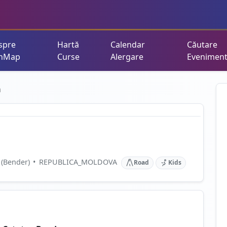
spre
Hartă
Calendar
Căutare
nMap
Curse
Alergare
Evenimen
n
 (Bender)
•
REPUBLICA_MOLDOVA
Road
Kids