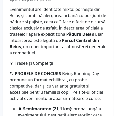
Evenimentul are identitate mixtă: pornește din
Beiuș și combină alergarea urbană cu porțiuni de
pădure și pajiște, ceea ce îl face diferit de o cursă
clasică exclusiv de asfalt. În descrierea oficială a
traseelor apare explicit zona
Pădurii Delani
, iar
întoarcerea este legată de
Parcul Central din
Beiuș
, un reper important al atmosferei generale
a competiției.
🏅 Trasee și Competiții
🏃
PROBELE DE CONCURS
Beiuș Running Day
propune un format echilibrat, cu probe
competitive, dar și cu variante gratuite și
accesibile pentru familii și copii. Pe site-ul oficial
activ al evenimentului apar următoarele curse:
🌲
Semimaraton (21,1 km):
proba lungă a
evenimentului, destinată alergătorilor care