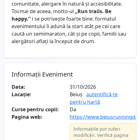
comunitate, alergare în natură și accesibilitate.
Tocmai de aceea, motto-ul
„Run trails. Be
happy.”
i se potrivește foarte bine: formatul
evenimentului îi adună la start atât pe cei care
caută un semimaraton, cât și pe copii, familii sau
alergători aflați la început de drum.
Informații Eveniment
Data:
31/10/2026
Locație:
Beiuș
autentifică-te
pentru hartă
Curse pentru copii:
Da
Pagina web:
https://www.beiusrunningday
Informațiile pot suferi
modificări. Verifică pagina