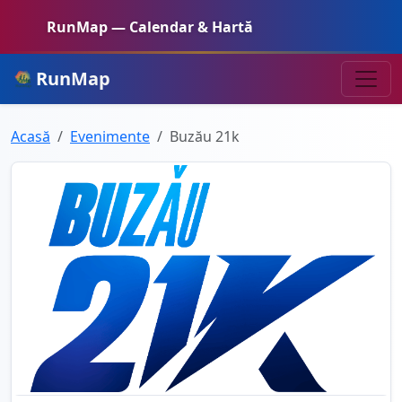
RunMap — Calendar & Hartă
RunMap
Acasă
Evenimente
Buzău 21k