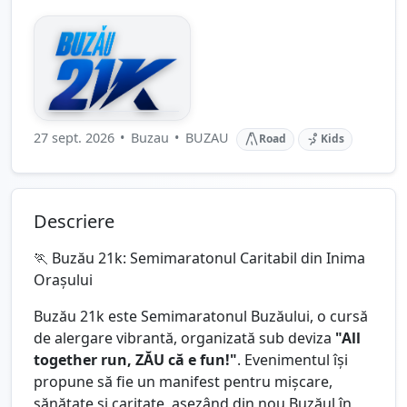
27 sept. 2026
•
Buzau
•
BUZAU
Road
Kids
Descriere
🏃 Buzău 21k: Semimaratonul Caritabil din Inima
Orașului
Buzău 21k este Semimaratonul Buzăului, o cursă
de alergare vibrantă, organizată sub deviza
"All
together run, ZĂU că e fun!"
. Evenimentul își
propune să fie un manifest pentru mișcare,
sănătate și caritate, așezând din nou Buzăul în