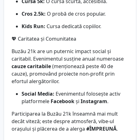
Cursa 5k:
O cursă scurtă, accesibilă.
Cros 2.5k:
O probă de cros popular.
Kids Run:
Cursa dedicată copiilor.
💖 Caritatea și Comunitatea
Buzău 21k are un puternic impact social și
caritabil. Evenimentul susține anual numeroase
cauze caritabile
(menționează peste 40 de
cauze), promovând proiecte non-profit prin
efortul alergătorilor.
Social Media:
Evenimentul folosește activ
platformele
Facebook
și
Instagram
.
Participarea la Buzău 21k înseamnă mai mult
decât viteză; este despre atmosferă, vibe-ul
orașului și plăcerea de a alerga
#ÎMPREUNĂ
.