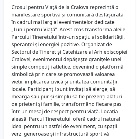
Crosul pentru Viață de la Craiova reprezintă o
manifestare sportivă și comunitară desfășurată
în cadrul mai larg al evenimentelor dedicate
„Lunii pentru Viață”. Acest cros transformă aleile
Parcului Tineretului într-un spațiu al solidarității,
speranței și energiei pozitive. Organizat de
Sectorul de Tineret și Catehizare al Arhiepiscopiei
Craiovei, evenimentul depășește granițele unei
simple competiții atletice, devenind o platformă
simbolică prin care se promovează valoarea
vieții, implicarea civică și unitatea comunității
locale. Participanții sunt invitați să alerge, să
meargă sau pur și simplu să fie prezenți alături
de prieteni și familie, transformând fiecare pas
într-un mesaj de respect pentru viață. Locația
aleasă, Parcul Tineretului, oferă cadrul natural
ideal pentru un astfel de eveniment, cu spații
verzi generoase și infrastructură sportivă