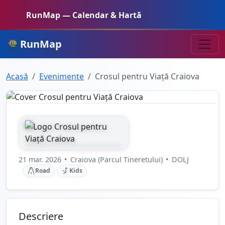
RunMap — Calendar & Hartă
RunMap
Acasă
Evenimente
Crosul pentru Viață Craiova
21 mar. 2026
•
Craiova (Parcul Tineretului)
•
DOLJ
Road
Kids
Descriere