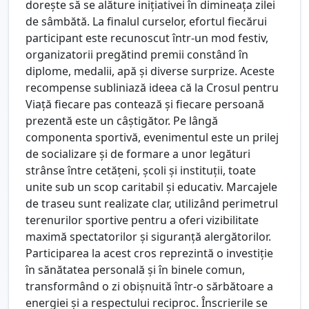
dorește să se alăture inițiativei în dimineața zilei
de sâmbătă. La finalul curselor, efortul fiecărui
participant este recunoscut într-un mod festiv,
organizatorii pregătind premii constând în
diplome, medalii, apă și diverse surprize. Aceste
recompense subliniază ideea că la Crosul pentru
Viață fiecare pas contează și fiecare persoană
prezentă este un câștigător. Pe lângă
componenta sportivă, evenimentul este un prilej
de socializare și de formare a unor legături
strânse între cetățeni, școli și instituții, toate
unite sub un scop caritabil și educativ. Marcajele
de traseu sunt realizate clar, utilizând perimetrul
terenurilor sportive pentru a oferi vizibilitate
maximă spectatorilor și siguranță alergătorilor.
Participarea la acest cros reprezintă o investiție
în sănătatea personală și în binele comun,
transformând o zi obișnuită într-o sărbătoare a
energiei și a respectului reciproc. Înscrierile se