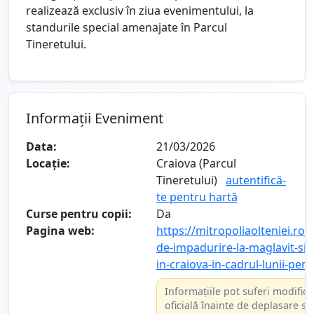
realizează exclusiv în ziua evenimentului, la
standurile special amenajate în Parcul
Tineretului.
Informații Eveniment
Data:
21/03/2026
Locație:
Craiova (Parcul
Tineretului)
autentifică-
te pentru hartă
Curse pentru copii:
Da
Pagina web:
https://mitropoliaolteniei.ro
de-impadurire-la-maglavit-si-
in-craiova-in-cadrul-lunii-pent
Informațiile pot suferi modifică
oficială înainte de deplasare sa