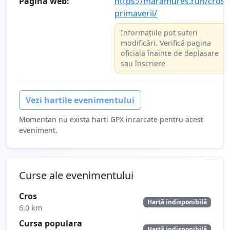
Pagina web:
https://maramures.run/crosu
primaverii/
Informațiile pot suferi
modificări. Verifică pagina
oficială înainte de deplasare
sau înscriere
Vezi hartile evenimentului
Momentan nu exista harti GPX incarcate pentru acest
eveniment.
Curse ale evenimentului
Cros
Hartă indisponibilă
6.0 km
Cursa populara
Hartă indisponibilă