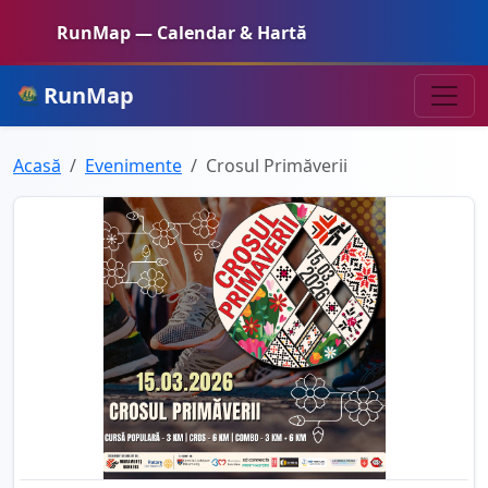
RunMap — Calendar & Hartă
RunMap
Acasă
Evenimente
Crosul Primăverii