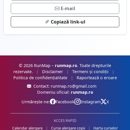
E-mail
Copiază link-ul
© 2026 RunMap –
runmap.ro
. Toate drepturile
rezervate.
|
Disclaimer
|
Termeni și condiții
|
Politica de confidențialitate
|
Raportează o eroare
Contact:
runmap.ro@gmail.com
Domeniu oficial:
runmap.ro
Urmărește-ne:
Facebook
Instagram
X
ACCES RAPID
Calendar alergare
|
Curse alergare copii
|
Harta curselor