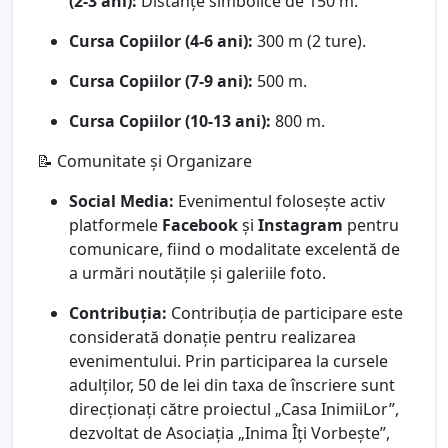
(2-3 ani):
Distanțe simbolice de 150 m.
Cursa Copiilor (4-6 ani):
300 m (2 ture).
Cursa Copiilor (7-9 ani):
500 m.
Cursa Copiilor (10-13 ani):
800 m.
📝 Comunitate și Organizare
Social Media:
Evenimentul folosește activ
platformele
Facebook
și
Instagram
pentru
comunicare, fiind o modalitate excelentă de
a urmări noutățile și galeriile foto.
Contribuția:
Contribuția de participare este
considerată donație pentru realizarea
evenimentului. Prin participarea la cursele
adulților, 50 de lei din taxa de înscriere sunt
direcționați către proiectul „Casa InimiiLor”,
dezvoltat de Asociația „Inima Îți Vorbește”,