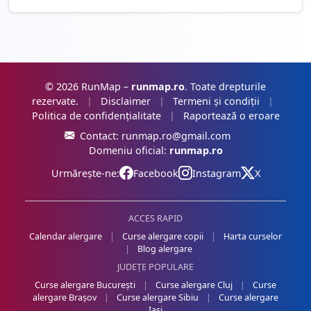
© 2026 RunMap –
runmap.ro
. Toate drepturile
rezervate.
|
Disclaimer
|
Termeni și condiții
|
Politica de confidențialitate
|
Raportează o eroare
Contact:
runmap.ro@gmail.com
Domeniu oficial:
runmap.ro
Urmărește-ne:
Facebook
Instagram
X
ACCES RAPID
Calendar alergare
|
Curse alergare copii
|
Harta curselor
|
Blog alergare
JUDEȚE POPULARE
Curse alergare București
|
Curse alergare Cluj
|
Curse
alergare Brașov
|
Curse alergare Sibiu
|
Curse alergare
Iași