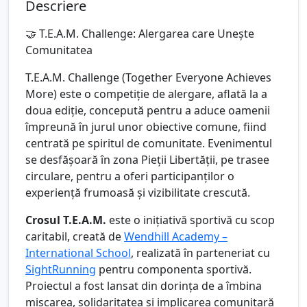
Descriere
🤝 T.E.A.M. Challenge: Alergarea care Unește
Comunitatea
T.E.A.M. Challenge (Together Everyone Achieves
More) este o competiție de alergare, aflată la a
doua ediție, concepută pentru a aduce oamenii
împreună în jurul unor obiective comune, fiind
centrată pe spiritul de comunitate. Evenimentul
se desfășoară în zona Pieții Libertății, pe trasee
circulare, pentru a oferi participanților o
experiență frumoasă și vizibilitate crescută.
Crosul T.E.A.M.
este o inițiativă sportivă cu scop
caritabil, creată de
Wendhill Academy –
International School
, realizată în parteneriat cu
SightRunning
pentru componenta sportivă.
Proiectul a fost lansat din dorința de a îmbina
mișcarea, solidaritatea și implicarea comunitară