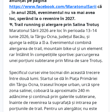
anunțat pe pagina
https://www.facebook.com/MaratonulSarii
că
, în anul 2026, evenimentul nu va mai avea
loc, sperând la o revenire în 2027.
🏃 Trail running și alergare prin Salina Trotuș
Maratonul Sării 2026 are loc în perioada 13–14
iunie 2026, la Târgu Ocna, județul Bacău, și
ajunge la ediția a II-a. Evenimentul combină
alergarea de trail, mountain bike-ul și un element
rar întâlnit în competițiile sportive: parcurgerea
unei porțiuni subterane prin Mina de sare Trotuș.
Specificul cursei vine tocmai din această trecere
între două lumi. Startul se dă în Piața Primăriei
din Târgu Ocna, traseul începe urban, urcă spre
zona salinei, coboară la aproximativ 240 m
adâncime și continuă prin galeriile subterane,
înainte de revenirea la suprafață și intrarea pe
porțiunile de trail. Pentru un alergător, nu este