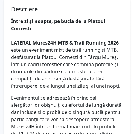
Descriere
Între zi și noapte, pe bucla de la Platoul
Cornești
LATERAL Mures24H MTB & Trail Running 2026
este un eveniment mixt de trail running și MTB,
desfășurat la Platoul Cornești din Târgu Mureș,
într-un cadru forestier care combină potecile și
drumurile din pădure cu atmosfera unei
competiții de anduranță desfășurate fără
întrerupere, de-a lungul unei zile și al unei nopți.
Evenimentul se adresează în principal
alergătorilor obișnuiți cu efortul de lungă durată,
dar include și o probă de o singură buclă pentru
participanții care vor să descopere atmosfera
Mures24H într-un format mai scurt. În probele
de 12 și 24 de ore, viteza este doar una dintre