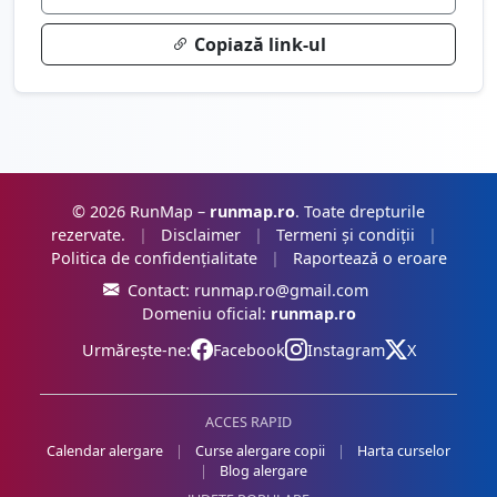
Copiază link-ul
© 2026 RunMap –
runmap.ro
. Toate drepturile
rezervate.
|
Disclaimer
|
Termeni și condiții
|
Politica de confidențialitate
|
Raportează o eroare
Contact:
runmap.ro@gmail.com
Domeniu oficial:
runmap.ro
Urmărește-ne:
Facebook
Instagram
X
ACCES RAPID
Calendar alergare
|
Curse alergare copii
|
Harta curselor
|
Blog alergare