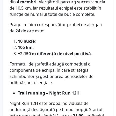
din
4 membri
. Alergătorii parcurg succesiv bucla
de 10,5 km, iar rezultatul echipei este stabilit în
funcție de numărul total de bucle complete.
Pragul minim corespunzător probei de alergare
de 24 de ore este:
10 bucle
;
105 km
;
+2.150 m diferență de nivel pozitivă
.
Formatul de ștafetă adaugă competiției o
componentă de echipă, în care strategia
schimburilor și gestionarea perioadelor de
odihnă sunt esențiale.
Trail running – Night Run 12H
Night Run 12H este proba individuală de
anduranță desfășurată pe timpul nopții. Startul
este programat sâmbătă, la ora
21:00
, iar finalul