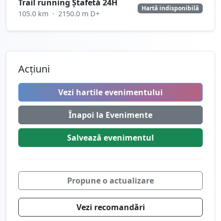
Trail running Ștafetă 24H
Hartă indisponibilă
105.0 km
·
2150.0 m D+
Acțiuni
Vezi hartile evenimentului
Înapoi la Evenimente
Salvează
evenimentul
Propune o actualizare
Vezi recomandări