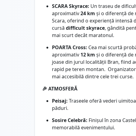
SCARA Skyrace:
Un traseu de dificu
aproximativ
24 km
și o diferență de 
Scara, oferind o experiență intensă 
cursă
difficult skyrace
, gândită pen
mai scurt decât maratonul.
POARTA Cross:
Cea mai scurtă probă
aproximativ
12 km
și o diferență de 
joase din jurul localității Bran, fiind
rapid pe teren montan. Organizatorii
mai accesibilă dintre cele trei curse.
🎉 ATMOSFERĂ
Peisaj:
Traseele oferă vederi uimitoar
păduri.
Sosire Celebră:
Finișul în zona Caste
memorabilă evenimentului.