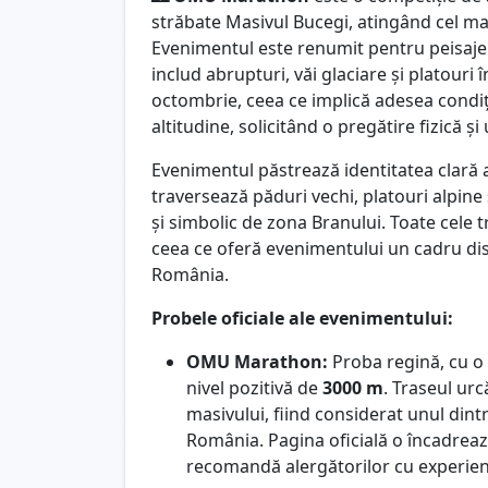
străbate Masivul Bucegi, atingând cel mai
Evenimentul este renumit pentru peisaje
includ abrupturi, văi glaciare și platouri 
octombrie, ceea ce implică adesea condiți
altitudine, solicitând o pregătire fizică
Evenimentul păstrează identitatea clară 
traversează păduri vechi, platouri alpine 
și simbolic de zona Branului. Toate cele t
ceea ce oferă evenimentului un cadru dis
România.
Probele oficiale ale evenimentului:
OMU Marathon:
Proba regină, cu o
nivel pozitivă de
3000 m
. Traseul ur
masivului, fiind considerat unul din
România. Pagina oficială o încadreaz
recomandă alergătorilor cu experien