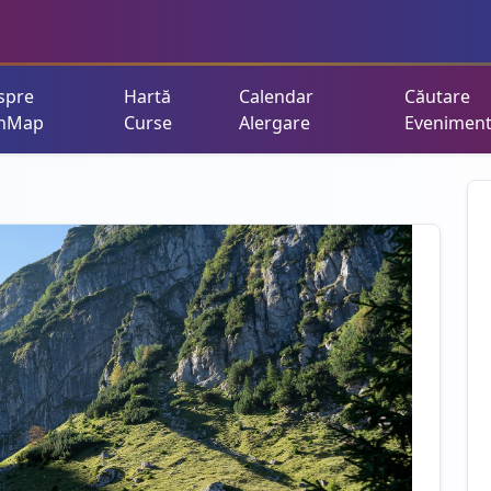
spre
Hartă
Calendar
Căutare
nMap
Curse
Alergare
Evenimen