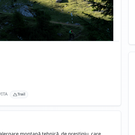
ITA
Trail
alergare montană tehnică de prestigiu, care