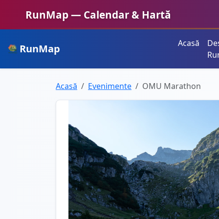
RunMap — Calendar & Hartă
Acasă
De
RunMap
Planifică. Inspiră. Crește.
Ru
Acasă
Evenimente
OMU Marathon