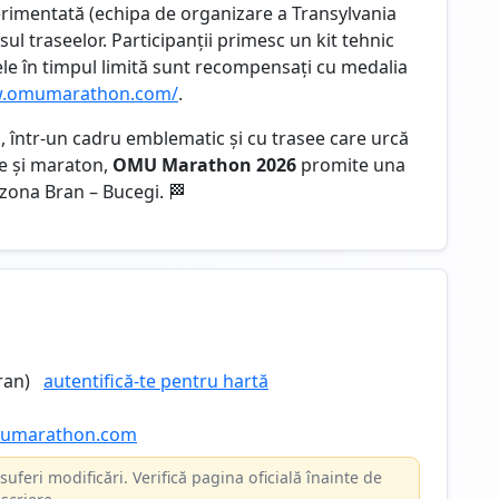
erimentată (echipa de organizare a Transylvania
ul traseelor. Participanții primesc un kit tehnic
sele în timpul limită sunt recompensați cu medalia
w.omumarathon.com/
.
 într-un cadru emblematic și cu trasee care urcă
ace și maraton,
OMU Marathon 2026
promite una
 zona Bran – Bucegi. 🏁
ran)
autentifică-te pentru hartă
mumarathon.com
suferi modificări. Verifică pagina oficială înainte de