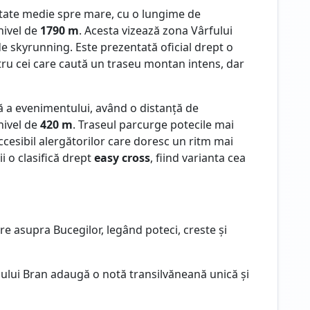
ltate medie spre mare, cu o lungime de
nivel de
1790 m
. Acesta vizează zona Vârfului
de skyrunning. Este prezentată oficial drept o
tru cei care caută un traseu montan intens, dar
 a evenimentului, având o distanță de
nivel de
42
0 m
. Traseul parcurge potecile mai
 accesibil alergătorilor care doresc un ritm mai
 o clasifică drept
easy cross
, fiind varianta cea
e asupra Bucegilor, legând poteci, creste și
lului Bran adaugă o notă transilvăneană unică și