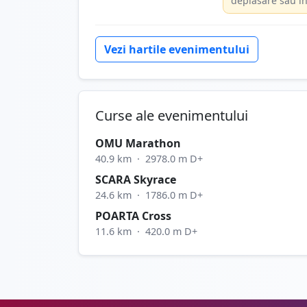
deplasare sau în
Vezi hartile evenimentului
Curse ale evenimentului
OMU Marathon
40.9 km
·
2978.0 m D+
SCARA Skyrace
24.6 km
·
1786.0 m D+
POARTA Cross
11.6 km
·
420.0 m D+