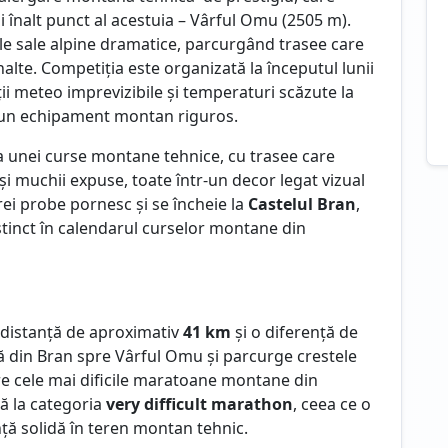
 înalt punct al acestuia – Vârful Omu (2505 m).
le sale alpine dramatice, parcurgând trasee care
înalte. Competiția este organizată la începutul lunii
i meteo imprevizibile și temperaturi scăzute la
 și un echipament montan riguros.
a unei curse montane tehnice, cu trasee care
și muchii expuse, toate într-un decor legat vizual
rei probe pornesc și se încheie la
Castelul Bran
,
tinct în calendarul curselor montane din
 distanță de aproximativ
41 km
și o diferență de
că din Bran spre Vârful Omu și parcurge crestele
tre cele mai dificile maratoane montane din
ă la categoria
very difficult marathon
, ceea ce o
ță solidă în teren montan tehnic.