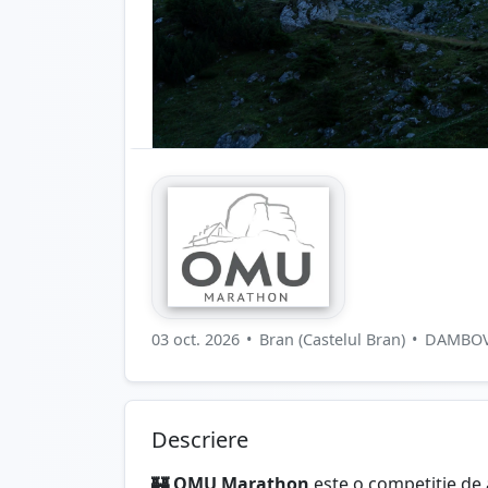
03 oct. 2026
•
Bran (Castelul Bran)
•
DAMBOV
Descriere
🏰 OMU Marathon
este o competiție de 