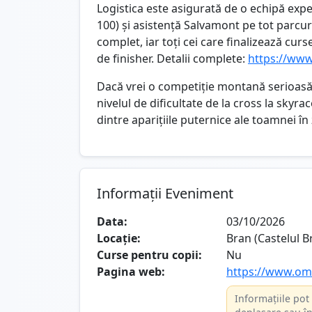
Logistica este asigurată de o echipă exp
100) și asistență Salvamont pe tot parcurs
complet, iar toți cei care finalizează cur
de finisher. Detalii complete:
https://ww
Dacă vrei o competiție montană serioasă,
nivelul de dificultate de la cross la skyr
dintre aparițiile puternice ale toamnei în
Informații Eveniment
Data:
03/10/2026
Locație:
Bran (Castelul B
Curse pentru copii:
Nu
Pagina web:
https://www.o
Informațiile pot 