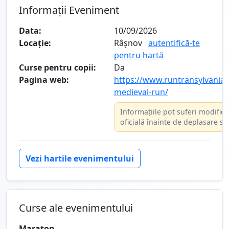
Informații Eveniment
Data:
10/09/2026
Locație:
Râșnov
autentifică-te
pentru hartă
Curse pentru copii:
Da
Pagina web:
https://www.runtransylvania.
medieval-run/
Informațiile pot suferi modifică
oficială înainte de deplasare sa
Vezi hartile evenimentului
Curse ale evenimentului
Maraton