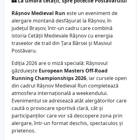
🏰 La umbra cetății, spre potecile Postăvarului
Râșnov Medieval Run
este un eveniment de
alergare montană desfășurat la Râșnov, în
județul Brașov, într-un cadru care combină
istoria Cetății Medievale Râșnov cu energia
traseelor de trail din Țara Bârsei și Masivul
Postăvaru.
Ediția 2026 are o miză specială: Râșnovul
găzduiește
European Masters Off-Road
Running Championships 2026
, iar cursele open
din cadrul Râșnov Medieval Run completează
atmosfera internațională a weekendului.
Evenimentul se adresează atât alergătorilor care
caută o provocare sportivă clară, cât și
participanților care vor să descopere zona prin
alergare, într-un format deschis, spectaculos și
prietenos.