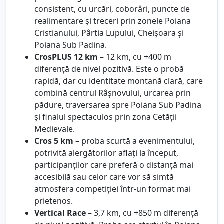
consistent, cu urcări, coborâri, puncte de
realimentare și treceri prin zonele Poiana
Cristianului, Pârtia Lupului, Cheișoara și
Poiana Sub Padina.
CrosPLUS 12 km
– 12 km, cu +400 m
diferență de nivel pozitivă. Este o probă
rapidă, dar cu identitate montană clară, care
combină centrul Râșnovului, urcarea prin
pădure, traversarea spre Poiana Sub Padina
și finalul spectaculos prin zona Cetății
Medievale.
Cros 5 km
– proba scurtă a evenimentului,
potrivită alergătorilor aflați la început,
participanților care preferă o distanță mai
accesibilă sau celor care vor să simtă
atmosfera competiției într-un format mai
prietenos.
Vertical Race
– 3,7 km, cu +850 m diferență