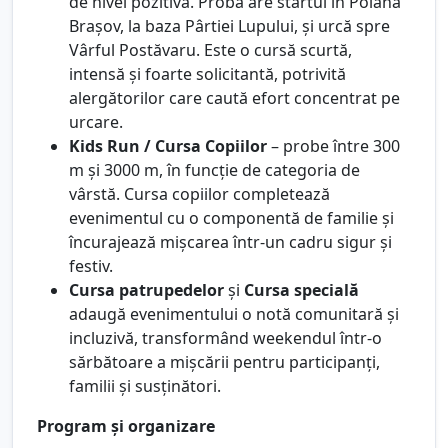
de nivel pozitivă. Proba are startul în Poiana
Brașov, la baza Pârtiei Lupului, și urcă spre
Vârful Postăvaru. Este o cursă scurtă,
intensă și foarte solicitantă, potrivită
alergătorilor care caută efort concentrat pe
urcare.
Kids Run / Cursa Copiilor
– probe între 300
m și 3000 m, în funcție de categoria de
vârstă. Cursa copiilor completează
evenimentul cu o componentă de familie și
încurajează mișcarea într-un cadru sigur și
festiv.
Cursa patrupedelor
și
Cursa specială
adaugă evenimentului o notă comunitară și
incluzivă, transformând weekendul într-o
sărbătoare a mișcării pentru participanți,
familii și susținători.
Program și organizare