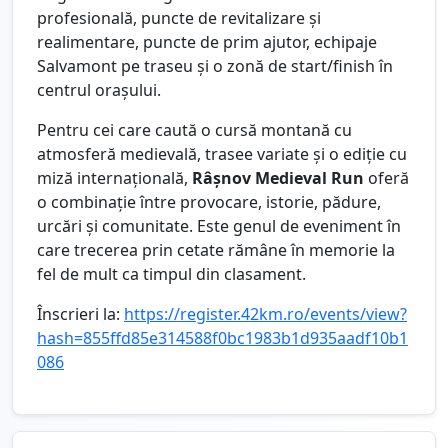
profesională, puncte de revitalizare și
realimentare, puncte de prim ajutor, echipaje
Salvamont pe traseu și o zonă de start/finish în
centrul orașului.
Pentru cei care caută o cursă montană cu
atmosferă medievală, trasee variate și o ediție cu
miză internațională,
Râșnov Medieval Run
oferă
o combinație între provocare, istorie, pădure,
urcări și comunitate. Este genul de eveniment în
care trecerea prin cetate rămâne în memorie la
fel de mult ca timpul din clasament.
Înscrieri la:
https://register.42km.ro/events/view?
hash=855ffd85e314588f0bc1983b1d935aadf10b1
086