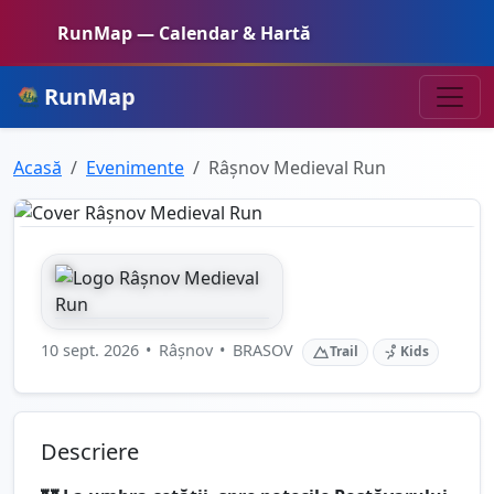
RunMap — Calendar & Hartă
RunMap
Acasă
Evenimente
Râșnov Medieval Run
10 sept. 2026
•
Râșnov
•
BRASOV
Trail
Kids
Descriere