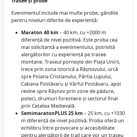
Trasee și probe
Evenimentul include mai multe probe, gândite
pentru niveluri diferite de experiență:
Maraton 40 km
– 40 km, cu +2000 m
diferență de nivel pozitivă. Este proba cea
mai solicitantă a evenimentului, potrivită
alergătorilor cu experiență pe trasee
montane. Traseul pornește din Piața Unirii,
trece prin zona istorică a Râșnovului, urcă
spre Poiana Cristianului, Pârtia Lupului,
Cabana Postăvaru și Vârful Postăvaru, apoi
revine spre Râșnov prin zone de pădure,
poteci, drumuri forestiere și sectorul final
prin Cetatea Medievală.
SemimaratonPLUS 25 km
– 25 km, cu +1030
m diferență de nivel pozitivă. Proba oferă un
echilibru între provocare și accesibilitate
pentru alergătorii de trail care vor un traseu