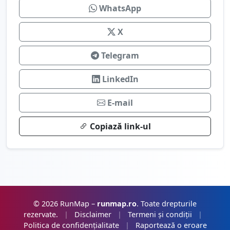
WhatsApp
X
Telegram
LinkedIn
E-mail
Copiază link-ul
© 2026 RunMap –
runmap.ro
. Toate drepturile
rezervate.
|
Disclaimer
|
Termeni și condiții
|
Politica de confidențialitate
|
Raportează o eroare