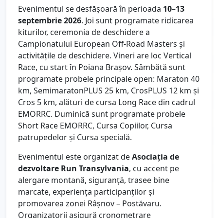
Evenimentul se desfășoară în perioada
10–13
septembrie 2026
. Joi sunt programate ridicarea
kiturilor, ceremonia de deschidere a
Campionatului European Off-Road Masters și
activitățile de deschidere. Vineri are loc Vertical
Race, cu start în Poiana Brașov. Sâmbătă sunt
programate probele principale open: Maraton 40
km, SemimaratonPLUS 25 km, CrosPLUS 12 km și
Cros 5 km, alături de cursa Long Race din cadrul
EMORRC. Duminică sunt programate probele
Short Race EMORRC, Cursa Copiilor, Cursa
patrupedelor și Cursa specială.
Evenimentul este organizat de
Asociația de
dezvoltare Run Transylvania
, cu accent pe
alergare montană, siguranță, trasee bine
marcate, experiența participanților și
promovarea zonei Râșnov – Postăvaru.
Organizatorii asigură cronometrare