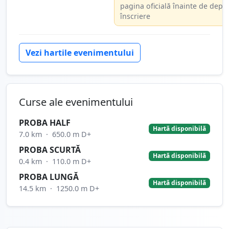
pagina oficială înainte de depl
înscriere
Vezi hartile evenimentului
Curse ale evenimentului
PROBA HALF
Hartă disponibilă
7.0 km
·
650.0 m D+
PROBA SCURTĂ
Hartă disponibilă
0.4 km
·
110.0 m D+
PROBA LUNGĂ
Hartă disponibilă
14.5 km
·
1250.0 m D+