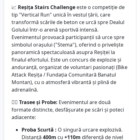
📈
Reșița Stairs Challenge
este o competiție de
tip "Vertical Run" unică în vestul țării, care
transformă scările de beton ce urcă spre Dealul
Golului într-o arenă sportivă intensă.
Evenimentul provoacă participanții să urce spre
simbolul orașului ("Stema"), oferind o priveliște
panoramică spectaculoasă asupra Reșiței la
finalul efortului. Este un concurs de explozie și
anduranță, organizat de voluntari pasionați (Bike
Attack Reșița / Fundația Comunitară Banatul
Montan), cu o atmosferă vibrantă și plină de
adrenalină.
🏃‍♂️
Trasee și Probe:
Evenimentul are două
formate distincte, desfășurate pe scări și poteci
adiacente:
Proba Scurtă :
O singură urcare explozivă.
Distanță
400m
cu
+110m
diferență de nivel