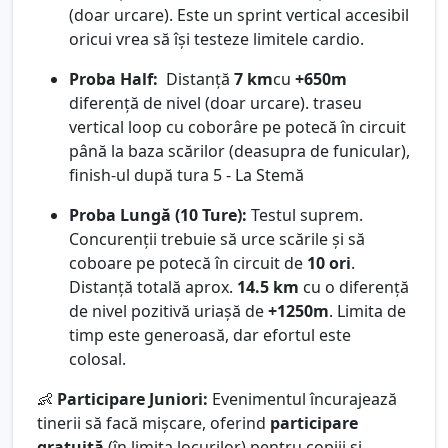
(doar urcare). Este un sprint vertical accesibil
oricui vrea să își testeze limitele cardio.
Proba Half:
Distanță
7 km
cu
+650m
diferență de nivel (doar urcare). traseu
vertical loop cu coborâre pe potecă în circuit
până la baza scărilor (deasupra de funicular),
finish-ul după tura 5 - La Stemă
Proba Lungă (10 Ture):
Testul suprem.
Concurenții trebuie să urce scările și să
coboare pe potecă în circuit de
10 ori
.
Distanță totală aprox.
14.5 km
cu o diferență
de nivel pozitivă uriașă de
+1250m
. Limita de
timp este generoasă, dar efortul este
colosal.
👶
Participare Juniori:
Evenimentul încurajează
tinerii să facă mișcare, oferind
participare
gratuită
(în limita locurilor) pentru copiii și