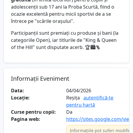
adolescenții sub 17 ani la Proba Scurtă, fiind o
ocazie excelentă pentru micii sportivi de a se
întrece pe "scările orașului".
Participanții sunt premiați cu produse și bani (la
categoriile Open), iar titlurile de "King & Queen
of the Hill" sunt disputate acerb. 🏆🏙️🪜
Informații Eveniment
Data:
04/04/2026
Locație:
Reșița
autentifică-te
pentru hartă
Curse pentru copii:
Da
Pagina web:
https://sites.google.com/view
Informațiile pot suferi modificăr