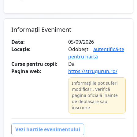
Informații Eveniment
Data:
05/09/2026
Locație:
Odobești
autentifică-te
pentru hartă
Curse pentru copii:
Da
Pagina web:
https://strugurun.ro/
Informațiile pot suferi
modificări. Verifică
pagina oficială înainte
de deplasare sau
înscriere
Vezi hartile evenimentului