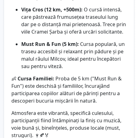
Vița Cros (12 km, +500m):
O cursă intensă,
care păstrează frumusețea traseului lung
dar pe o distanță mai prietenoasă. Trece prin
viile Cramei Șarba și oferă urcări solicitante.
Must Run & Fun (5 km):
Cursa populară, un
traseu accesibil și relaxant prin pădure și pe
malul râului Milcov, ideal pentru începători
sau pentru viteză.
👶
Cursa Familiei:
Proba de 5 km ("Must Run &
Fun") este deschisă și familiilor, încurajând
participarea copiilor alături de părinți pentru a
descoperi bucuria mișcării în natură.
Atmosfera este vibrantă, specifică culesului,
participanții fiind întâmpinați la finiș cu muzică,
voie bună și, bineînțeles, produse locale (must,
struguri). 🍷🍂🏅