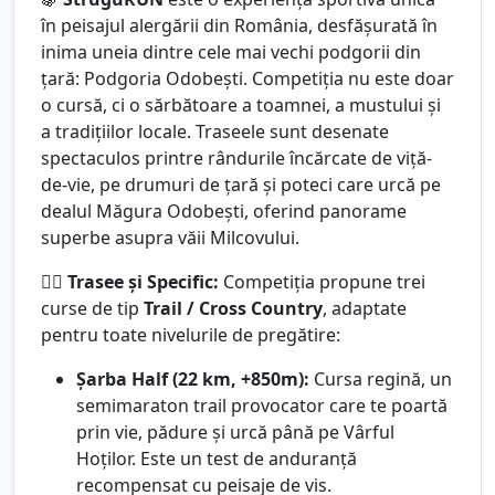
în peisajul alergării din România, desfășurată în
inima uneia dintre cele mai vechi podgorii din
țară: Podgoria Odobești. Competiția nu este doar
o cursă, ci o sărbătoare a toamnei, a mustului și
a tradițiilor locale. Traseele sunt desenate
spectaculos printre rândurile încărcate de viță-
de-vie, pe drumuri de țară și poteci care urcă pe
dealul Măgura Odobești, oferind panorame
superbe asupra văii Milcovului.
🏃‍♂️
Trasee și Specific:
Competiția propune trei
curse de tip
Trail / Cross Country
, adaptate
pentru toate nivelurile de pregătire:
Șarba Half (22 km, +850m):
Cursa regină, un
semimaraton trail provocator care te poartă
prin vie, pădure și urcă până pe Vârful
Hoților. Este un test de anduranță
recompensat cu peisaje de vis.