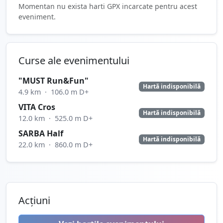
Momentan nu exista harti GPX incarcate pentru acest
eveniment.
Curse ale evenimentului
"MUST Run&Fun"
Hartă indisponibilă
4.9 km
·
106.0 m D+
VITA Cros
Hartă indisponibilă
12.0 km
·
525.0 m D+
SARBA Half
Hartă indisponibilă
22.0 km
·
860.0 m D+
Acțiuni