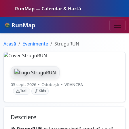
RunMap — Calendar & Hartă
RunMap
Acasă
Evenimente
StruguRUN
05 sept. 2026
•
Odobești
•
VRANCEA
Trail
Kids
Descriere
🍇
StruguRUN
este o experiență sportivă unică