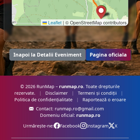
Leaflet
|
© OpenStreetMap contributors
Inapoi la Detalii Eveniment
Pagina oficiala
© 2026 RunMap –
runmap.ro
. Toate drepturile
rezervate.
|
Disclaimer
|
Termeni și condiții
|
Politica de confidențialitate
|
Raportează o eroare
Contact:
runmap.ro@gmail.com
Domeniu oficial:
runmap.ro
Urmărește-ne:
Facebook
Instagram
X