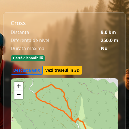
Cross
Distanța
9.0 km
Diferența de nivel
250.0 m
Durata maximă
Nu
Hartă disponibilă
Descarca GPX
Vezi traseul in 3D
+
−
Se incarca traseul GPX...