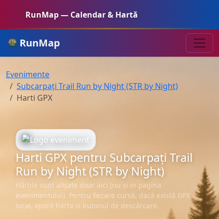
RunMap — Calendar & Hartă
RunMap
Evenimente
Subcarpați Trail Run by Night (STR by Night)
Harti GPX
Harti GPX pentru Subcarpați Trail
Run by Night (STR by Night)
Hărțile sunt afișate doar aici (nu și in pagina
evenimentului). Pentru fiecare cursă, dacă există GPX
local, apare harta și butonul de descărcare.