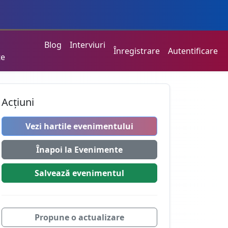
Blog
Interviuri
Înregistrare
Autentificare
te
Acțiuni
Vezi hartile evenimentului
Înapoi la Evenimente
Salvează
evenimentul
Propune o actualizare