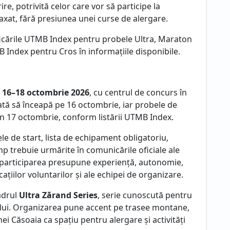
re, potrivită celor care vor să participe la
axat, fără presiunea unei curse de alergare.
ficările UTMB Index pentru probele Ultra, Maraton
B Index pentru Cros în informațiile disponibile.
l
16–18 octombrie 2026
, cu centrul de concurs în
tă să înceapă pe 16 octombrie, iar probele de
n 17 octombrie, conform listării UTMB Index.
ele de start, lista de echipament obligatoriu,
mp trebuie urmărite în comunicările oficiale ale
, participarea presupune experiență, autonomie,
ațiilor voluntarilor și ale echipei de organizare.
adrul
Ultra Zărand Series
, serie cunoscută pentru
ului. Organizarea pune accent pe trasee montane,
 Căsoaia ca spațiu pentru alergare și activități