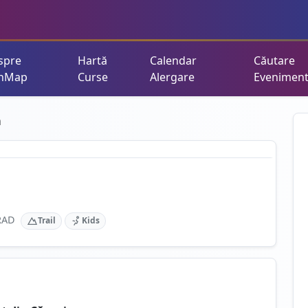
spre
Hartă
Calendar
Căutare
nMap
Curse
Alergare
Evenimen
a
RAD
Trail
Kids