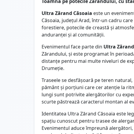
Toamna pe potecile Zărandului, cu sta
Ultra Zărand Căsoaia
este un eveniment d
Căsoaia, județul Arad, într-un cadru car
forestiere, potecile de creastă și atmosf
anduranței și al comunității.
Evenimentul face parte din
Ultra Zărand
Zărandului, și este programat în perioa
distanțe pentru mai multe niveluri de ex
Drumeție.
Traseele se desfășoară pe teren natural,
pământ și porțiuni care cer atenție la ri
lungi sunt potrivite alergătorilor cu experi
scurte păstrează caracterul montan al ev
Identitatea Ultra Zărand Căsoaia este le
spațiu cunoscut pentru trasee de alergare,
Evenimentul aduce împreună alergători, vo