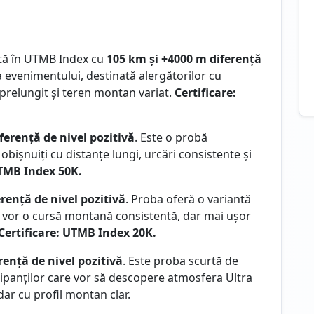
tată în UTMB Index cu
105 km și +4000 m diferență
a evenimentului, destinată alergătorilor cu
 prelungit și teren montan variat.
Certificare:
ferență de nivel pozitivă
. Este o probă
r obișnuiți cu distanțe lungi, urcări consistente și
UTMB Index 50K.
rență de nivel pozitivă
. Proba oferă o variantă
re vor o cursă montană consistentă, dar mai ușor
Certificare: UTMB Index 20K.
rență de nivel pozitivă
. Este proba scurtă de
cipanților care vor să descopere atmosfera Ultra
dar cu profil montan clar.