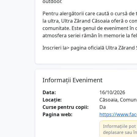
outdoor.
Pentru alergătorii care caută o cursă de t
la ultra, Ultra Zărand Căsoaia oferă o c
comunitate. Este genul de eveniment în ca
atmosfera seriei rămân în memorie la fel 
Inscrieri la> pagina oficială Ultra Zărand 
Informații Eveniment
Data:
16/10/2026
Locație:
Căsoaia, Comun
Curse pentru copii:
Da
Pagina web:
https://www.fa
Informațiile pot 
deplasare sau în