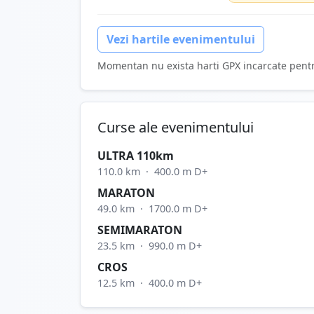
Vezi hartile evenimentului
Momentan nu exista harti GPX incarcate pent
Curse ale evenimentului
ULTRA 110km
110.0 km
·
400.0 m D+
MARATON
49.0 km
·
1700.0 m D+
SEMIMARATON
23.5 km
·
990.0 m D+
CROS
12.5 km
·
400.0 m D+