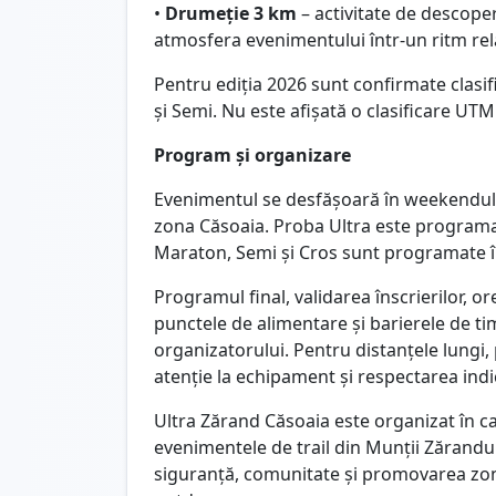
•
Drumeție 3 km
– activitate de descoperi
atmosfera evenimentului într-un ritm rel
Pentru ediția 2026 sunt confirmate clasi
și Semi. Nu este afișată o clasificare UTM
Program și organizare
Evenimentul se desfășoară în weekendu
zona Căsoaia. Proba Ultra este programa
Maraton, Semi și Cros sunt programate î
Programul final, validarea înscrierilor, or
punctele de alimentare și barierele de ti
organizatorului. Pentru distanțele lungi
atenție la echipament și respectarea indic
Ultra Zărand Căsoaia este organizat în c
evenimentele de trail din Munții Zărand
siguranță, comunitate și promovarea zonei