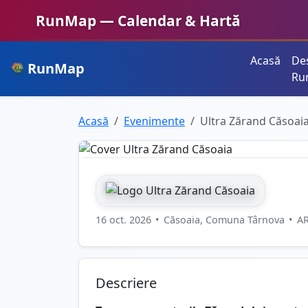
RunMap — Calendar & Hartă
Acasă
De
RunMap
Planifică. Inspiră. Crește.
Ru
Acasă
Evenimente
Ultra Zărand Căsoai
16 oct. 2026
•
Căsoaia, Comuna Târnova
•
A
Descriere