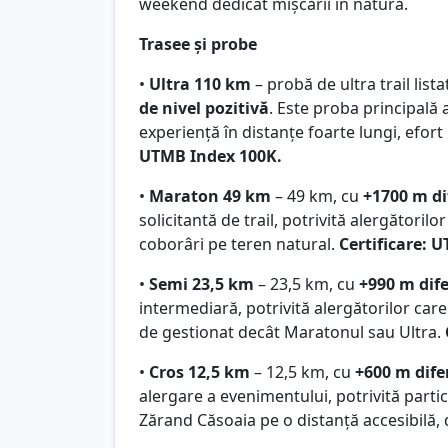
weekend dedicat mișcării în natură.
Trasee și probe
•
Ultra 110 km
– probă de ultra trail lis
de nivel pozitivă
. Este proba principală 
experiență în distanțe foarte lungi, efort
UTMB Index 100K.
•
Maraton 49 km
– 49 km, cu
+1700 m di
solicitantă de trail, potrivită alergătorilo
coborâri pe teren natural.
Certificare: 
•
Semi 23,5 km
– 23,5 km, cu
+990 m dife
intermediară, potrivită alergătorilor ca
de gestionat decât Maratonul sau Ultra.
•
Cros 12,5 km
– 12,5 km, cu
+600 m dife
alergare a evenimentului, potrivită parti
Zărand Căsoaia pe o distanță accesibilă, 