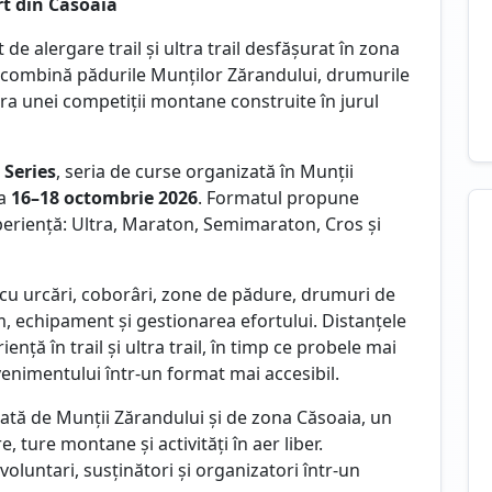
rt din Căsoaia
e alergare trail și ultra trail desfășurat în zona
e combină pădurile Munților Zărandului, drumurile
era unei competiții montane construite în jurul
 Series
, seria de curse organizată în Munții
da
16–18 octombrie 2026
. Formatul propune
periență: Ultra, Maraton, Semimaraton, Cros și
 cu urcări, coborâri, zone de pădure, drumuri de
tm, echipament și gestionarea efortului. Distanțele
ență în trail și ultra trail, în timp ce probele mai
enimentului într-un format mai accesibil.
gată de Munții Zărandului și de zona Căsoaia, un
 ture montane și activități în aer liber.
luntari, susținători și organizatori într-un