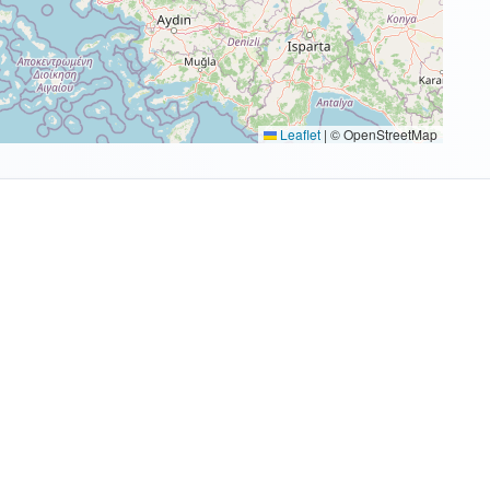
Leaflet
|
© OpenStreetMap
e din dreapta (viitoare sau toate edițiile, tipul cursei si curse de cop
rile rezervate.
|
Disclaimer
|
Termeni și condiții
|
Politica 
Contact:
runmap.ro@gmail.com
Domeniu oficial:
runmap.r