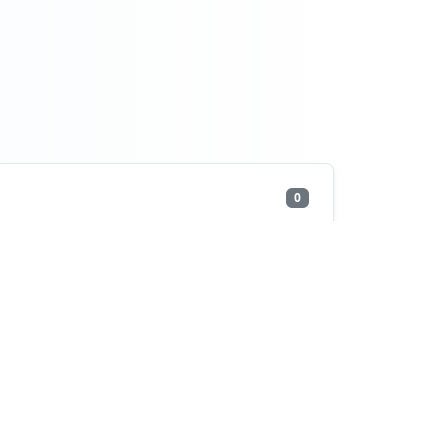
0
ii).
de confidențialitate
|
Raportează o eroare
o