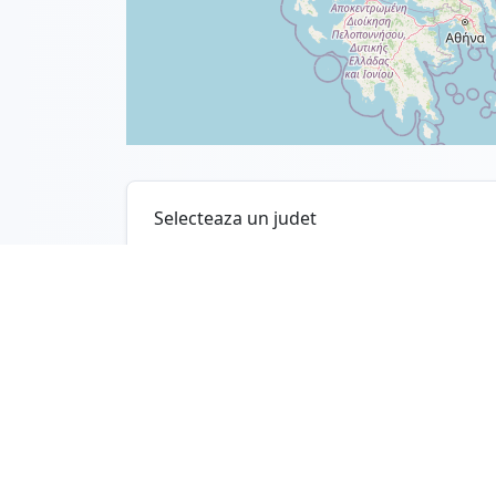
Selecteaza un judet
Vor fi afișate evenimentele care respectă filtrel
Niciun judet selectat inca.
© 2026 RunMap –
runmap.ro
. Toate dreptu