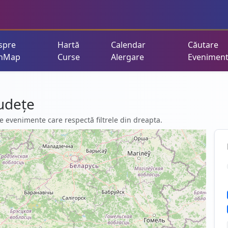
spre
Hartă
Calendar
Căutare
nMap
Curse
Alergare
Evenimen
udețe
e evenimente care respectă filtrele din dreapta.