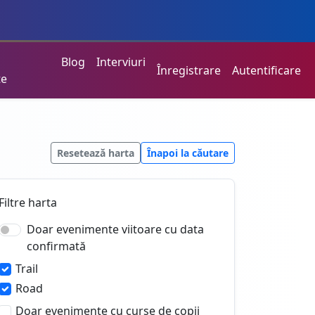
Blog
Interviuri
Înregistrare
Autentificare
te
Resetează harta
Înapoi la căutare
Filtre harta
Doar evenimente viitoare cu data
confirmată
Trail
Road
Doar evenimente cu curse de copii