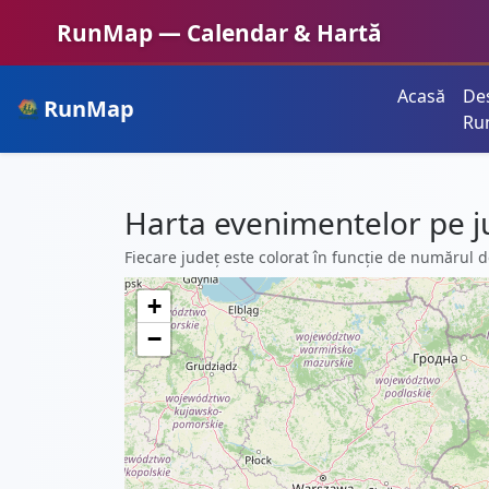
RunMap — Calendar & Hartă
Acasă
De
RunMap
Planifică. Inspiră. Crește.
Ru
Harta evenimentelor pe j
Fiecare județ este colorat în funcție de numărul d
+
−