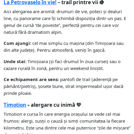
La Petrovaselo în vie!
– trail printre vii 🍇
Aici alergarea are aromă: drumuri de vie, poteci și dealuri
line, cu panorame care îți schimbă dispoziția dintr-un pas. E
genul de cursă “de poveste”, perfectă pentru cei care vor
natură fără dramatism alpin.
Cum ajungi:
cel mai simplu cu mașina (din Timișoara sau
din alte județe). Pentru atmosferă, veniți în gașcă.
Unde stai:
Timișoara (și faci drumul în ziua cursei) sau o
cazare rurală în zonă, pentru un weekend liniștit.
Ce echipament are sens:
pantofi de trail (aderență pe
pământ/pietriș), șosete bune, strat impermeabil ușor dacă
prinde ploaie.
Timotion
– alergare cu inimă 💛
Timotion e cursa în care energia orașului se vede cel mai
frumos: alergi, susții o cauză și simți comunitatea la fiecare
kilometru. Este una dintre cele mai puternice “zile de mișcare”