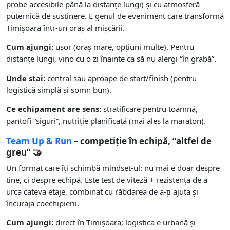
probe accesibile până la distanțe lungi) și cu atmosferă
puternică de susținere. E genul de eveniment care transformă
Timișoara într-un oraș al mișcării.
Cum ajungi:
ușor (oraș mare, opțiuni multe). Pentru
distanțe lungi, vino cu o zi înainte ca să nu alergi “în grabă”.
Unde stai:
central sau aproape de start/finish (pentru
logistică simplă și somn bun).
Ce echipament are sens:
stratificare pentru toamnă,
pantofi “siguri”, nutriție planificată (mai ales la maraton).
Team Up & Run
– competiție în echipă, “altfel de
greu” 🤝
Un format care îți schimbă mindset-ul: nu mai e doar despre
tine, ci despre echipă. Este test de viteză + rezistența de a
urca cateva etaje, combinat cu răbdarea de a-ți ajuta și
încuraja coechipierii.
Cum ajungi:
direct în Timișoara; logistica e urbană și