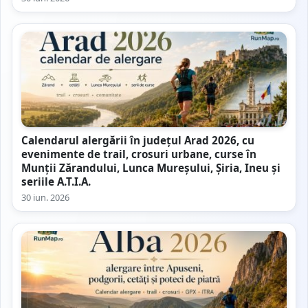
Calendarul alergării în județul Arad 2026, cu
evenimente de trail, crosuri urbane, curse în
Munții Zărandului, Lunca Mureșului, Șiria, Ineu și
seriile A.T.I.A.
30 iun. 2026