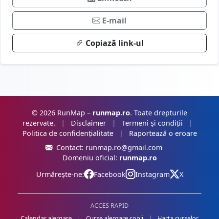
E-mail
Copiază link-ul
© 2026 RunMap –
runmap.ro
. Toate drepturile
rezervate.
|
Disclaimer
|
Termeni și condiții
|
Politica de confidențialitate
|
Raportează o eroare
Contact:
runmap.ro@gmail.com
Domeniu oficial:
runmap.ro
Urmărește-ne:
Facebook
Instagram
X
ACCES RAPID
Calendar alergare
|
Curse alergare copii
|
Harta curselor