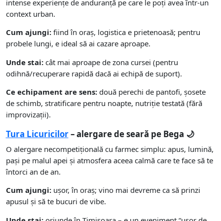
intense experiențe de anduranță pe care le poți avea într-un
context urban.
Cum ajungi:
fiind în oraș, logistica e prietenoasă; pentru
probele lungi, e ideal să ai cazare aproape.
Unde stai:
cât mai aproape de zona cursei (pentru
odihnă/recuperare rapidă dacă ai echipă de suport).
Ce echipament are sens:
două perechi de pantofi, șosete
de schimb, stratificare pentru noapte, nutriție testată (fără
improvizații).
Tura Licuricilor
– alergare de seară pe Bega 🌙
O alergare necompetițională cu farmec simplu: apus, lumină,
pași pe malul apei și atmosfera aceea calmă care te face să te
întorci an de an.
Cum ajungi:
ușor, în oraș; vino mai devreme ca să prinzi
apusul și să te bucuri de vibe.
Unde stai:
oriunde în Timișoara – e un eveniment “ușor de