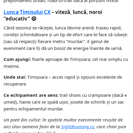
preponderent urban; road-to-trail dacă ai porțiuni mixte.
Lunca Timișului CX
– viteză, luncă, noroi
“educativ” 😄
Când sezonul se răcește, lunca devine arenă: traseu rapid,
condiții schimbătoare și un tip de efort care te face să iubești
(sau să respecți) fiecare metru “murdar”. E genul de
eveniment care îți dă un boost de energie înainte de iarnă.
Cum ajungi:
foarte aproape de Timișoara; cel mai simplu cu
mașina.
Unde stai:
Timișoara – acces rapid și opțiuni excelente de
recuperare.
Ce echipament are sens:
trail shoes cu crampoane (dacă e
umed), haine care se spală ușor, șosete de schimb și un sac
pentru echipamentul murdar.
Un pont din culise: în spatele multor evenimente reușite de
aici stau oamenii faini de la
SightRunning.ro
, care chiar pun