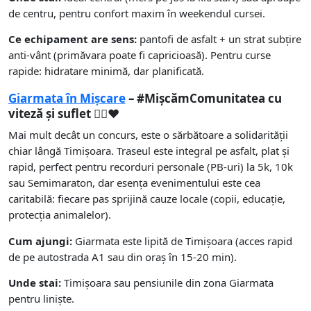
de centru, pentru confort maxim în weekendul cursei.
Ce echipament are sens:
pantofi de asfalt + un strat subțire
anti-vânt (primăvara poate fi capricioasă). Pentru curse
rapide: hidratare minimă, dar planificată.
Giarmata în Mișcare
– #MișcămComunitatea cu
viteză și suflet 🏃‍♂️❤️
Mai mult decât un concurs, este o sărbătoare a solidarității
chiar lângă Timișoara. Traseul este integral pe asfalt, plat și
rapid, perfect pentru recorduri personale (PB-uri) la 5k, 10k
sau Semimaraton, dar esența evenimentului este cea
caritabilă: fiecare pas sprijină cauze locale (copii, educație,
protecția animalelor).
Cum ajungi:
Giarmata este lipită de Timișoara (acces rapid
de pe autostrada A1 sau din oraș în 15-20 min).
Unde stai:
Timișoara sau pensiunile din zona Giarmata
pentru liniște.