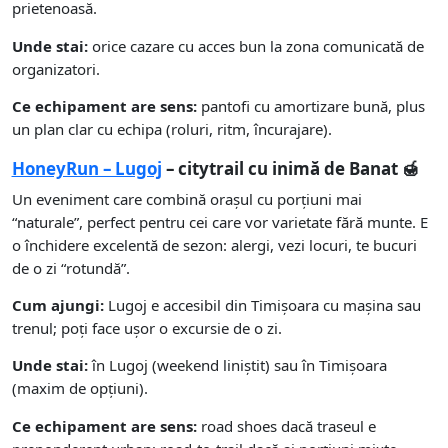
prietenoasă.
Unde stai:
orice cazare cu acces bun la zona comunicată de
organizatori.
Ce echipament are sens:
pantofi cu amortizare bună, plus
un plan clar cu echipa (roluri, ritm, încurajare).
HoneyRun – Lugoj
– citytrail cu inimă de Banat 🍯
Un eveniment care combină orașul cu porțiuni mai
“naturale”, perfect pentru cei care vor varietate fără munte. E
o închidere excelentă de sezon: alergi, vezi locuri, te bucuri
de o zi “rotundă”.
Cum ajungi:
Lugoj e accesibil din Timișoara cu mașina sau
trenul; poți face ușor o excursie de o zi.
Unde stai:
în Lugoj (weekend liniștit) sau în Timișoara
(maxim de opțiuni).
Ce echipament are sens:
road shoes dacă traseul e