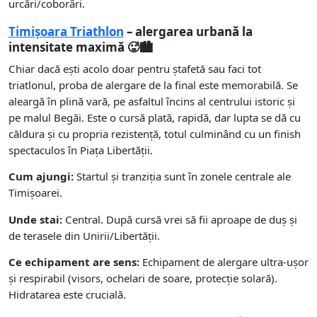
urcări/coborâri.
Timișoara Triathlon
– alergarea urbană la
intensitate maximă 🥵🏙️
Chiar dacă ești acolo doar pentru ștafetă sau faci tot
triatlonul, proba de alergare de la final este memorabilă. Se
aleargă în plină vară, pe asfaltul încins al centrului istoric și
pe malul Begăi. Este o cursă plată, rapidă, dar lupta se dă cu
căldura și cu propria rezistență, totul culminând cu un finish
spectaculos în Piața Libertății.
Cum ajungi:
Startul și tranziția sunt în zonele centrale ale
Timișoarei.
Unde stai:
Central. După cursă vrei să fii aproape de duș și
de terasele din Unirii/Libertății.
Ce echipament are sens:
Echipament de alergare ultra-ușor
și respirabil (visors, ochelari de soare, protecție solară).
Hidratarea este crucială.