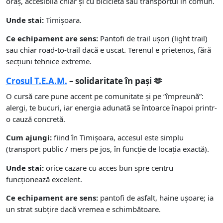
oraș, accesibilă chiar și cu bicicleta sau transportul în comun.
Unde stai:
Timișoara.
Ce echipament are sens:
Pantofi de trail ușori (light trail)
sau chiar road-to-trail dacă e uscat. Terenul e prietenos, fără
secțiuni tehnice extreme.
Crosul T.E.A.M.
– solidaritate în pași 🫶
O cursă care pune accent pe comunitate și pe “împreună”:
alergi, te bucuri, iar energia adunată se întoarce înapoi printr-
o cauză concretă.
Cum ajungi:
fiind în Timișoara, accesul este simplu
(transport public / mers pe jos, în funcție de locația exactă).
Unde stai:
orice cazare cu acces bun spre centru
funcționează excelent.
Ce echipament are sens:
pantofi de asfalt, haine ușoare; ia
un strat subțire dacă vremea e schimbătoare.