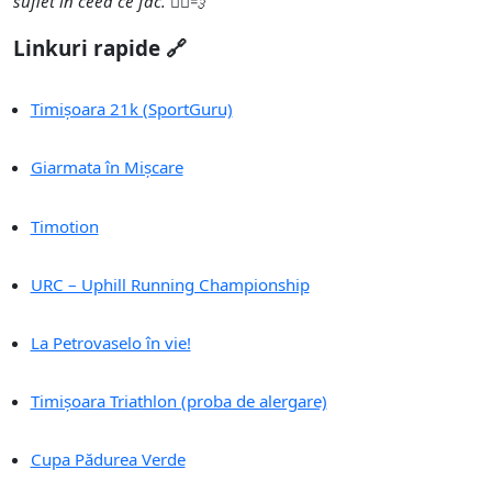
suflet în ceea ce fac.
🏃‍♂️💨
Linkuri rapide 🔗
Timișoara 21k (SportGuru)
Giarmata în Mișcare
Timotion
URC – Uphill Running Championship
La Petrovaselo în vie!
Timișoara Triathlon (proba de alergare)
Cupa Pădurea Verde