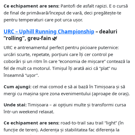
Ce echipament are sens:
Pantofi de asfalt rapizi. E o cursă
de final de primăvară/început de vară, deci pregătește-te
pentru temperaturi care pot urca ușor.
URC – Uphill Running Championship
– dealuri
“rolling”, greu-fain 🌿
URC e antrenamentul perfect pentru picioare puternice:
urcări scurte, repetate, porțiuni care îți cer control pe
coborâri și un ritm în care “economia de mișcare” contează la
fel de mult ca motorul. Timișul îți arată aici că “plat” nu
înseamnă “ușor”.
Cum ajungi:
cel mai comod e să ai bază în Timișoara și să
mergi cu mașina spre zona evenimentului (aproape de oraș).
Unde stai:
Timișoara – ai opțiuni multe și transformi cursa
într-un weekend relaxat.
Ce echipament are sens:
road-to-trail sau trail “light” (în
funcție de teren). Aderența și stabilitatea fac diferența la