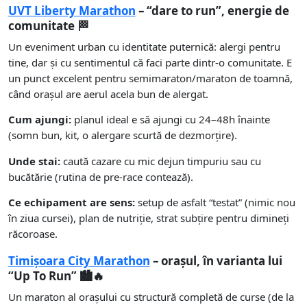
UVT Liberty Marathon
– “dare to run”, energie de
comunitate 🏁
Un eveniment urban cu identitate puternică: alergi pentru
tine, dar și cu sentimentul că faci parte dintr-o comunitate. E
un punct excelent pentru semimaraton/maraton de toamnă,
când orașul are aerul acela bun de alergat.
Cum ajungi:
planul ideal e să ajungi cu 24–48h înainte
(somn bun, kit, o alergare scurtă de dezmorțire).
Unde stai:
caută cazare cu mic dejun timpuriu sau cu
bucătărie (rutina de pre-race contează).
Ce echipament are sens:
setup de asfalt “testat” (nimic nou
în ziua cursei), plan de nutriție, strat subțire pentru dimineți
răcoroase.
Timișoara City Marathon
– orașul, în varianta lui
“Up To Run” 🏙️🔥
Un maraton al orașului cu structură completă de curse (de la