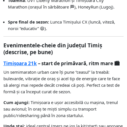
Toamna:
UVT Liberty Marathon și Timișoara City
Marathon (orașul în sărbătoare 🏁), HoneyRun (Lugoj).
Spre final de sezon:
Lunca Timișului CX (luncă, viteză,
noroi “educativ” 😄).
Evenimentele-cheie din județul Timiș
(descrise, pe bune)
Timișoara 21k
– start de primăvară, ritm mare 🏙️
Un semimaraton urban care îți pune “ceasul” la treabă:
bulevarde, vibrație de oraș și acel tip de energie care te face
să alergi mai repede decât credeai că poți. Perfect ca test de
formă și ca început curat de sezon.
Cum ajungi:
Timișoara e ușor accesibilă cu mașina, trenul
sau avionul; în oraș te miști simplu cu transport
public/ridesharing până în zona startului.
Unde stai:
ideal central (mers pe jos la kit/start) sau aproape