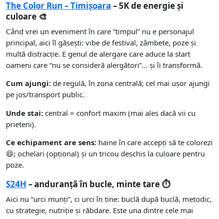
The Color Run – Timișoara
– 5K de energie și
culoare 🎨
Când vrei un eveniment în care “timpul” nu e personajul
principal, aici îl găsești: vibe de festival, zâmbete, poze și
multă distracție. E genul de alergare care aduce la start
oameni care “nu se consideră alergători”… și îi transformă.
Cum ajungi:
de regulă, în zona centrală; cel mai ușor ajungi
pe jos/transport public.
Unde stai:
central = confort maxim (mai ales dacă vii cu
prieteni).
Ce echipament are sens:
haine în care accepți să te colorezi
😄; ochelari (opțional) și un tricou deschis la culoare pentru
poze.
S24H
– anduranță în bucle, minte tare ⏱️
Aici nu “urci munți”, ci urci în tine: buclă după buclă, metodic,
cu strategie, nutriție și răbdare. Este una dintre cele mai