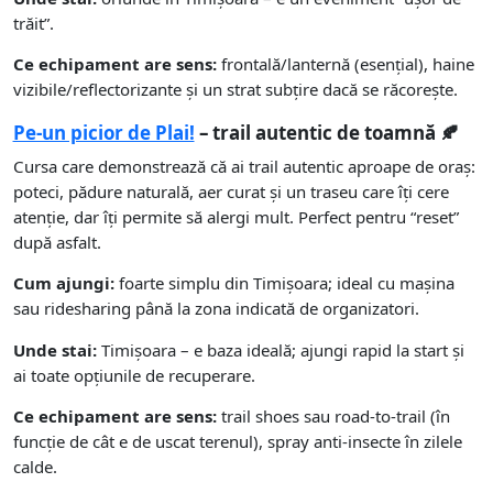
trăit”.
Ce echipament are sens:
frontală/lanternă (esențial), haine
vizibile/reflectorizante și un strat subțire dacă se răcorește.
Pe-un picior de Plai!
– trail autentic de toamnă 🍂
Cursa care demonstrează că ai trail autentic aproape de oraș:
poteci, pădure naturală, aer curat și un traseu care îți cere
atenție, dar îți permite să alergi mult. Perfect pentru “reset”
după asfalt.
Cum ajungi:
foarte simplu din Timișoara; ideal cu mașina
sau ridesharing până la zona indicată de organizatori.
Unde stai:
Timișoara – e baza ideală; ajungi rapid la start și
ai toate opțiunile de recuperare.
Ce echipament are sens:
trail shoes sau road-to-trail (în
funcție de cât e de uscat terenul), spray anti-insecte în zilele
calde.