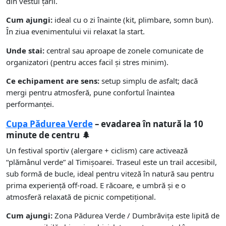
din vestul țării.
Cum ajungi:
ideal cu o zi înainte (kit, plimbare, somn bun).
În ziua evenimentului vii relaxat la start.
Unde stai:
central sau aproape de zonele comunicate de
organizatori (pentru acces facil și stres minim).
Ce echipament are sens:
setup simplu de asfalt; dacă
mergi pentru atmosferă, pune confortul înaintea
performanței.
Cupa Pădurea Verde
– evadarea în natură la 10
minute de centru 🌲
Un festival sportiv (alergare + ciclism) care activează
“plămânul verde” al Timișoarei. Traseul este un trail accesibil,
sub formă de bucle, ideal pentru viteză în natură sau pentru
prima experiență off-road. E răcoare, e umbră și e o
atmosferă relaxată de picnic competițional.
Cum ajungi:
Zona Pădurea Verde / Dumbrăvița este lipită de