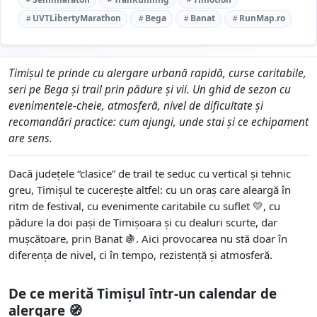
UVTLibertyMarathon
Bega
Banat
RunMap.ro
Timișul te prinde cu alergare urbană rapidă, curse caritabile,
seri pe Bega și trail prin pădure și vii. Un ghid de sezon cu
evenimentele-cheie, atmosferă, nivel de dificultate și
recomandări practice: cum ajungi, unde stai și ce echipament
are sens.
Dacă județele “clasice” de trail te seduc cu vertical și tehnic
greu, Timișul te cucerește altfel: cu un oraș care aleargă în
ritm de festival, cu evenimente caritabile cu suflet 💛, cu
pădure la doi pași de Timișoara și cu dealuri scurte, dar
mușcătoare, prin Banat 🍇. Aici provocarea nu stă doar în
diferența de nivel, ci în
tempo
,
rezistență
și
atmosferă
.
De ce merită Timișul într-un calendar de
alergare 🧭