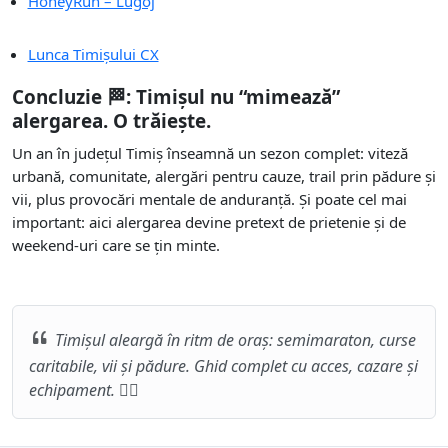
HoneyRun – Lugoj
Lunca Timișului CX
Concluzie 🏁: Timișul nu “mimează”
alergarea. O trăiește.
Un an în județul Timiș înseamnă un sezon complet: viteză
urbană, comunitate, alergări pentru cauze, trail prin pădure și
vii, plus provocări mentale de anduranță. Și poate cel mai
important: aici alergarea devine pretext de prietenie și de
weekend-uri care se țin minte.
Timișul aleargă în ritm de oraș: semimaraton, curse
caritabile, vii și pădure. Ghid complet cu acces, cazare și
echipament. 🏃‍♂️