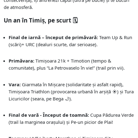
consecvență), îți antrenezi capul (ultra pe bucle) și te bucuri
de atmosferă.
Un an în Timiș, pe scurt 🗓️
Final de iarnă – început de primăvară:
Team Up & Run
(scări)+ URC (dealuri scurte, dar serioase).
Primăvara:
Timișoara 21k + Timotion (tempo &
comunitate), plus “La Petrovaselo în vie!” (trail prin vii).
Vara:
Giarmata în Mișcare (solidaritate și asfalt rapid),
Timișoara Triathlon (provocarea urbană în arșiță ☀️) și Tura
Licuricilor (seara, pe Bega 🌙).
Final de vară - Început de toamnă:
Cupa Pădurea Verde
(trail la marginea orașului) și Pe-un picior de Plai!