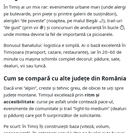
În Timiș ai un mix rar: evenimente urbane mari (unde alergi
pe bulevarde, prin piețe și printre galerii de susținători),
alergări “de poveste” (noaptea, pe malul Begăi 🌙), trail-uri
“de gust” (prin vii 🍇) și concursuri de anduranță în bucle ⏱️,
unde mintea devine la fel de importantă ca picioarele.
Bonusul Banatului: logistica e simplă. Ai o bază excelentă în
Timișoara (transport, cazare, restaurante), iar în 20–60 de
minute cu mașina schimbi complet decorul: pădure, sate,
dealuri, vii sau luncă.
Cum se compară cu alte județe din România
Dacă vrei “alpin”, creste și tehnic greu, de obicei te uiți spre
județe montane. Timișul excelează prin
ritm și
accesibilitate
: curse pe asfalt unde contează pace-ul,
evenimente de comunitate și trail “light-to-medium” (dealuri
și pădure) care pot fi surprinzător de solicitante.
Pe scurt: în Timiș îți construiești baza (viteză, volum,