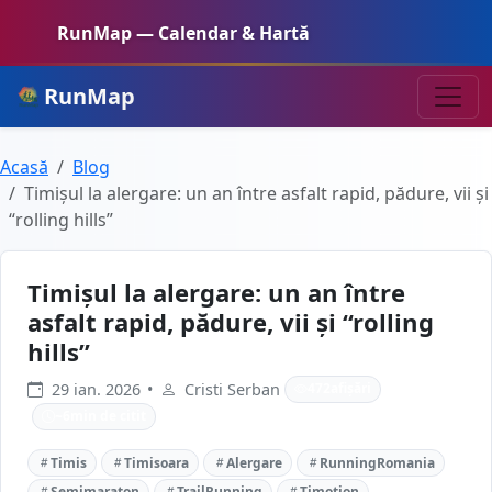
RunMap — Calendar & Hartă
RunMap
Acasă
Blog
Timișul la alergare: un an între asfalt rapid, pădure, vii și
“rolling hills”
Timișul la alergare: un an între
asfalt rapid, pădure, vii și “rolling
hills”
29 ian. 2026
•
Cristi Serban
472
afișări
~
6
min de citit
Timis
Timisoara
Alergare
RunningRomania
Semimaraton
TrailRunning
Timotion