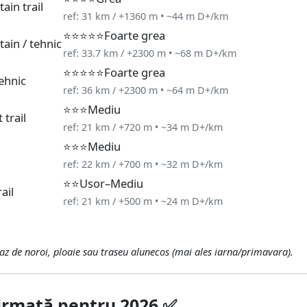
ain trail
ref: 31 km / +1360 m • ~44 m D+/km
⭐⭐⭐⭐⭐
Foarte grea
ain / tehnic
ref: 33.7 km / +2300 m • ~68 m D+/km
⭐⭐⭐⭐⭐
Foarte grea
tehnic
ref: 36 km / +2300 m • ~64 m D+/km
⭐⭐⭐
Mediu
 trail
ref: 21 km / +720 m • ~34 m D+/km
⭐⭐⭐
Mediu
ref: 22 km / +700 m • ~32 m D+/km
⭐⭐
Usor–Mediu
rail
ref: 21 km / +500 m • ~24 m D+/km
caz de noroi, ploaie sau traseu alunecos (mai ales iarna/primavara).
irmată pentru 2026 ✅