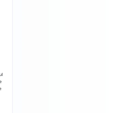
ul
e
e