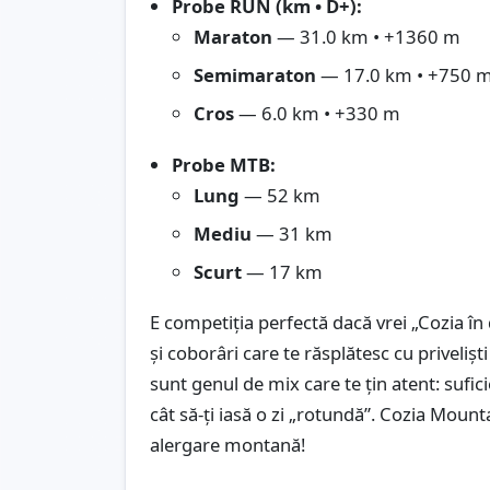
Probe RUN (km • D+):
Maraton
— 31.0 km • +1360 m
Semimaraton
— 17.0 km • +750 
Cros
— 6.0 km • +330 m
Probe MTB:
Lung
— 52 km
Mediu
— 31 km
Scurt
— 17 km
E competiția perfectă dacă vrei „Cozia în d
și coborâri care te răsplătesc cu privelișt
sunt genul de mix care te țin atent: sufici
cât să-ți iasă o zi „rotundă”. Cozia Mount
alergare montană!