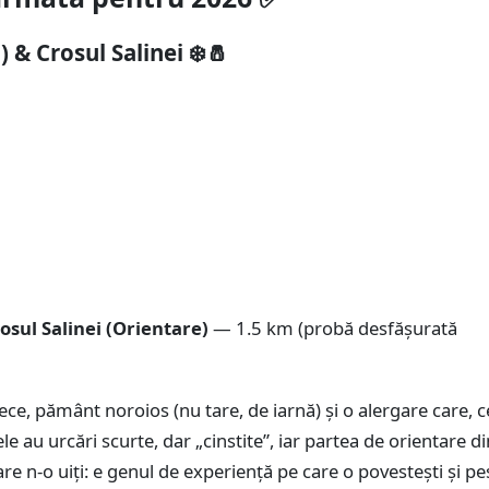
 & Crosul Salinei ❄️🧂
osul Salinei (Orientare)
— 1.5 km (probă desfășurată
ece, pământ noroios (nu tare, de iarnă) și o alergare care, c
e au urcări scurte, dar „cinstite”, iar partea de orientare di
re n-o uiți: e genul de experiență pe care o povestești și pe