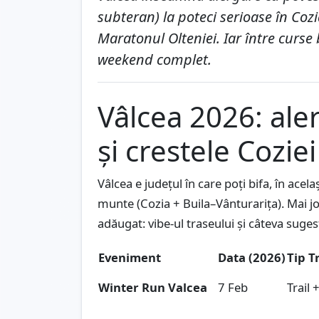
subteran) la poteci serioase în Cozi
Maratonul Olteniei. Iar între curse 
weekend complet.
Vâlcea 2026: aler
și crestele Cozie
Vâlcea e județul în care poți bifa, în acela
munte (Cozia + Buila–Vânturarița). Mai jo
adăugat: vibe-ul traseului și câteva sugest
Eveniment
Data (2026)
Tip T
Winter Run Valcea
7 Feb
Trail 