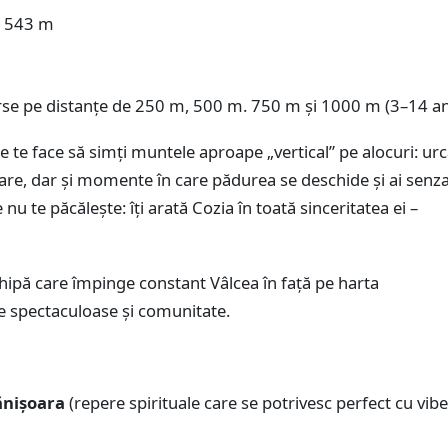
1543 m
e pe distanțe de 250 m, 500 m. 750 m și 1000 m (3–14 ani
te face să simți muntele aproape „vertical” pe alocuri: urc
ioare, dar și momente în care pădurea se deschide și ai senza
nu te păcălește: îți arată Cozia în toată sinceritatea ei –
hipă care împinge constant Vâlcea în față pe harta
ee spectaculoase și comunitate.
ănișoara
(repere spirituale care se potrivesc perfect cu vibe