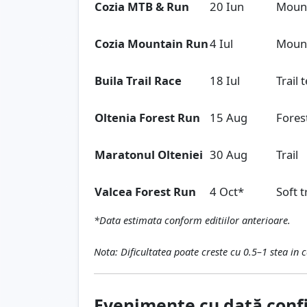
Cozia MTB & Run
20 Iun
Mount
Cozia Mountain Run
4 Iul
Mount
Buila Trail Race
18 Iul
Trail 
Oltenia Forest Run
15 Aug
Forest
Maratonul Olteniei
30 Aug
Trail
Valcea Forest Run
4 Oct*
Soft t
*Data estimata conform editiilor anterioare.
Nota: Dificultatea poate creste cu 0.5–1 stea in 
Evenimente cu dată conf