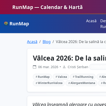
RunMap — Calendar & Hartă
Acasă
De
RunMap
Planifică. Inspiră. Crește.
Ru
Acasă
Blog
Vâlcea 2026: De la salină la cr
Vâlcea 2026: De la salină
06 mar. 2026
•
Cristi Șerban
958
afișă
RunMap
Valcea
TrailRunning
Al
WinterRunValcea
AlergareMontana
R
Vâlcea înseamnă alergare cu poveste