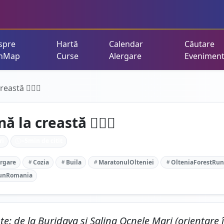
spre
Hartă
Calendar
Căutare
nMap
Curse
Alergare
Evenimen
eastă 🏃‍♂️⛰️
 la creastă 🏃‍♂️⛰️
ri
~
5
min de citit
ergare
Cozia
Buila
MaratonulOlteniei
OlteniaForestRun
unRomania
: de la Buridava și Salina Ocnele Mari (orientare 