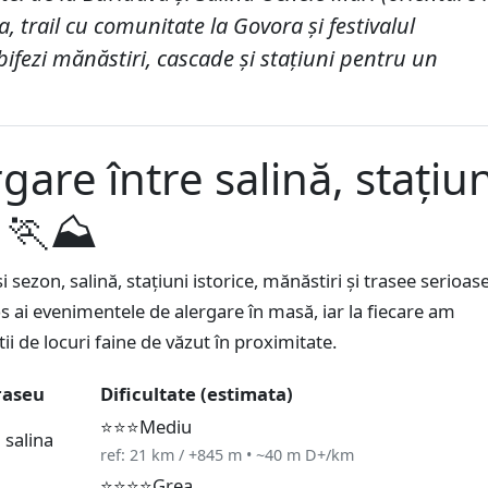
a, trail cu comunitate la Govora și festivalul
bifezi mănăstiri, cascade și stațiuni pentru un
gare între salină, stațiun
i 🏃⛰️
și sezon, salină, stațiuni istorice, mănăstiri și trasee serioas
s ai evenimentele de alergare în masă, iar la fiecare am
ii de locuri faine de văzut în proximitate.
raseu
Dificultate (estimata)
⭐⭐⭐
Mediu
+ salina
ref: 21 km / +845 m • ~40 m D+/km
⭐⭐⭐⭐
Grea