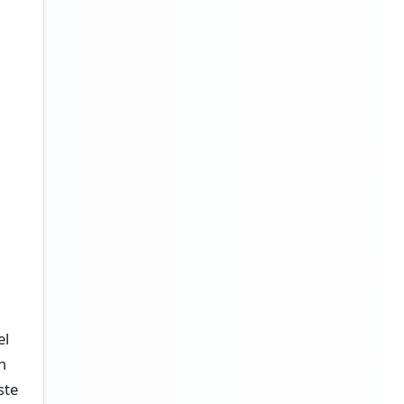
el
n
ste