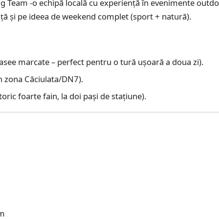
ng Team -o echipă locală cu experiență în evenimente outdo
nță și pe ideea de weekend complet (sport + natură).
rasee marcate – perfect pentru o tură ușoară a doua zi).
in zona Căciulata/DN7).
toric foarte fain, la doi pași de stațiune).
 m