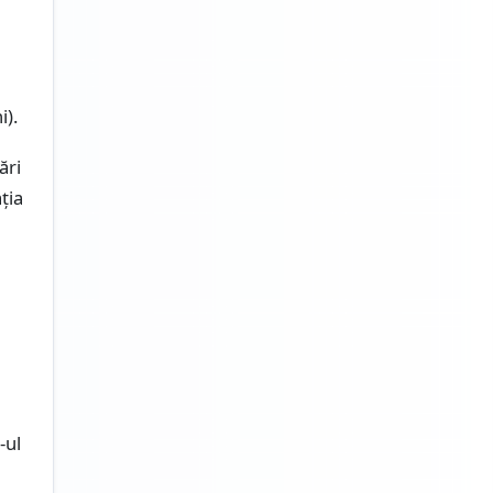
).
ări
ția
-ul