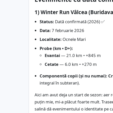
1) Winter Run Vâlcea (Buridava)
Status:
Dată confirmată (2026) ✅
Data:
7 februarie 2026
Localitate:
Ocnele Mari
Probe (km • D+):
Evantai
— 21.0 km • +845 m
Cetate
— 6.0 km • +270 m
Componentă copii (și nu numai):
Cr
integral în subteran).
Aici am avut deja un start de sezon: aer r
puțin mie, mi-a plăcut foarte mult. Traseel
salină dă evenimentului o identitate pe ca