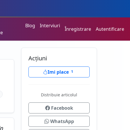
Blog
Interviuri
Înregistrare
Autentificare
te
Acțiuni
Imi place
1
Distribuie articolul
Facebook
WhatsApp
în