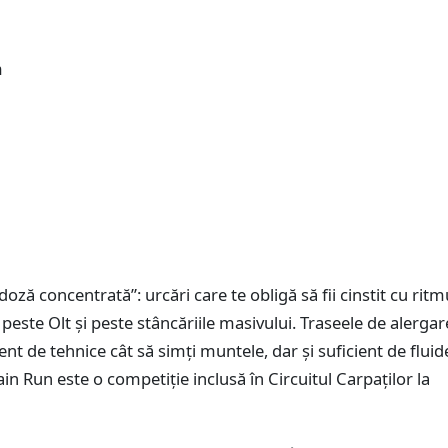
m
oză concentrată”: urcări care te obligă să fii cinstit cu ritm
i peste Olt și peste stâncăriile masivului. Traseele de alergar
ent de tehnice cât să simți muntele, dar și suficient de fluid
ain Run este o competiție inclusă în Circuitul Carpaților la