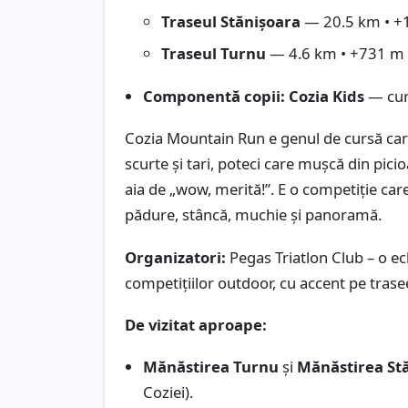
Traseul Stănișoara
— 20.5 km • +
Traseul Turnu
— 4.6 km • +731 m
Componentă copii:
Cozia Kids
— curs
Cozia Mountain Run e genul de cursă care 
scurte și tari, poteci care mușcă din pic
aia de „wow, merită!”. E o competiție care 
pădure, stâncă, muchie și panoramă.
Organizatori:
Pegas Triatlon Club – o ec
competițiilor outdoor, cu accent pe tras
De vizitat aproape:
Mănăstirea Turnu
și
Mănăstirea St
Coziei).