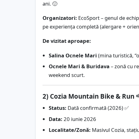
ani. 🙂
Organizatori:
EcoSport – genul de echipă
pe experiența completă (alergare + orien
De vizitat aproape:
Salina Ocnele Mari
(mina turistică, “
Ocnele Mari & Buridava
– zonă cu re
weekend scurt.
2) Cozia Mountain Bike & Run 
Status:
Dată confirmată (2026) ✅
Data:
20 iunie 2026
Localitate/Zonă:
Masivul Cozia, stați