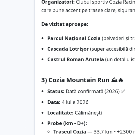
Organizatori:
Clubul sportiv Cozia Raci
care pune accent pe trasee clare, sigura
De vizitat aproape:
Parcul Național Cozia
(belvederi și t
Cascada Lotrișor
(super accesibilă d
Castrul Roman Arutela
(un detaliu is
3) Cozia Mountain Run ⛰️🔥
Status:
Dată confirmată (2026) ✅
Data:
4 iulie 2026
Localitate:
Călimănești
Probe (km • D+):
Traseul Cozia
— 33.7 km • +2300