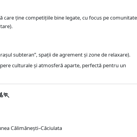
 care ține competițiile bine legate, cu focus pe comunitate
tare).
orașul subteran”, spații de agrement și zone de relaxare).
pere culturale și atmosferă aparte, perfectă pentru un
🏃
unea Călimănești–Căciulata