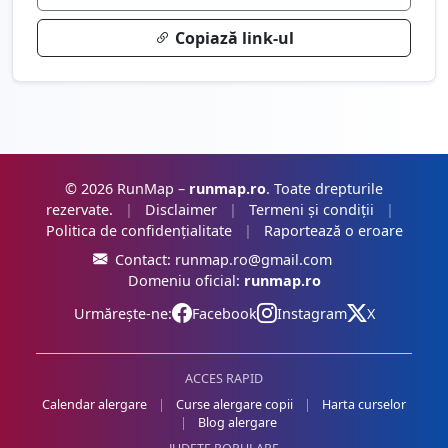
Copiază link-ul
© 2026 RunMap –
runmap.ro
. Toate drepturile
rezervate.
|
Disclaimer
|
Termeni și condiții
|
Politica de confidențialitate
|
Raportează o eroare
Contact:
runmap.ro@gmail.com
Domeniu oficial:
runmap.ro
Urmărește-ne:
Facebook
Instagram
X
ACCES RAPID
Calendar alergare
|
Curse alergare copii
|
Harta curselor
|
Blog alergare