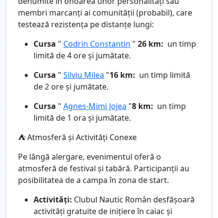
denumite în onoarea unor personalități sau
membri marcanți ai comunității (probabil), care
testează rezistența pe distanțe lungi:
Cursa
"
Codrin Constantin
"
26 km:
un timp
limită de 4 ore și jumătate.
Cursa
"
Silviu Milea
"
16 km:
un timp limită
de 2 ore și jumătate.
Cursa
"
Agnes-Mimi Jojea
"
8 km
:
un timp
limită de 1 ora și jumătate.
⛺ Atmosferă și Activități Conexe
Pe lângă alergare, evenimentul oferă o
atmosferă de festival și tabără. Participanții au
posibilitatea de a campa în zona de start.
Activități:
Clubul Nautic Român desfășoară
activități gratuite de inițiere în caiac și