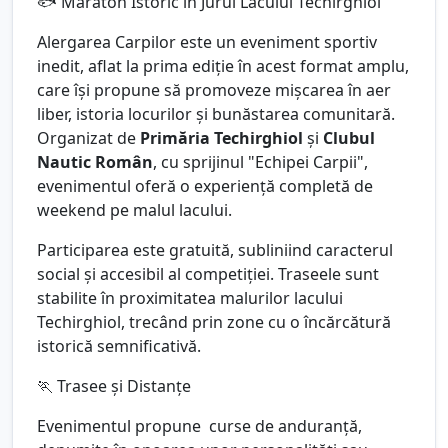
🐟 Maraton Istoric în Jurul Lacului Techirghiol
Alergarea Carpilor este un eveniment sportiv
inedit, aflat la prima ediție în acest format amplu,
care își propune să promoveze mișcarea în aer
liber, istoria locurilor și bunăstarea comunitară.
Organizat de
Primăria Techirghiol
și
Clubul
Nautic Român
, cu sprijinul "Echipei Carpii",
evenimentul oferă o experiență completă de
weekend pe malul lacului.
Participarea este gratuită, subliniind caracterul
social și accesibil al competiției. Traseele sunt
stabilite în proximitatea malurilor lacului
Techirghiol, trecând prin zone cu o încărcătură
istorică semnificativă.
🏃 Trasee și Distanțe
Evenimentul propune curse de anduranță,