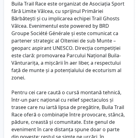
Buila Trail Race este organizat de Asociația Sport
fără Limite Vâlcea, cu sprijinul Primăriei
Bărbătești și cu implicarea echipei Trail Ghosts
Vâlcea. Evenimentul este powered by BRD
Groupe Société Générale și este comunicat ca
partener strategic al Olteniei de sub Munte –
geoparc aspirant UNESCO. Direcția competiției
este clară: promovarea Parcului Național Buila-
Vânturarița, a mișcării în aer liber, a respectului
față de munte și a potențialului de ecoturism al
zonei.
Pentru cei care caută o cursă montană tehnică,
într-un parc național cu relief spectaculos și
trasee care nu iartă lipsa de pregătire, Buila Trail
Race oferă o combinație între provocare, stâncă,
pădure, creastă și comunitate. Este genul de
eveniment în care distanța spune doar o parte
din poveste; restul se simte pe urcări, în