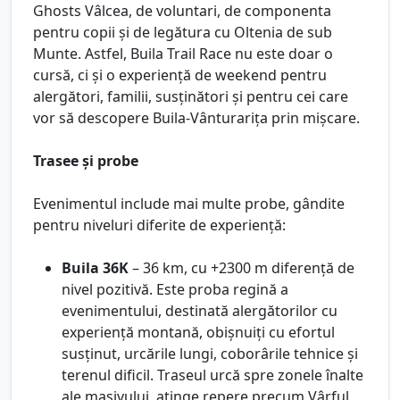
Ghosts Vâlcea, de voluntari, de componenta
pentru copii și de legătura cu Oltenia de sub
Munte. Astfel, Buila Trail Race nu este doar o
cursă, ci și o experiență de weekend pentru
alergători, familii, susținători și pentru cei care
vor să descopere Buila-Vânturarița prin mișcare.
Trasee și probe
Evenimentul include mai multe probe, gândite
pentru niveluri diferite de experiență:
Buila 36K
– 36 km, cu +2300 m diferență de
nivel pozitivă. Este proba regină a
evenimentului, destinată alergătorilor cu
experiență montană, obișnuiți cu efortul
susținut, urcările lungi, coborârile tehnice și
terenul dificil. Traseul urcă spre zonele înalte
ale masivului, atinge repere precum Vârful