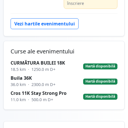
înscriere
Vezi hartile evenimentului
Curse ale evenimentului
CURMĂTURA BUILEI 18K
Hartă disponibilă
18.5 km
·
1250.0 m D+
Buila 36K
Hartă disponibilă
36.0 km
·
2300.0 m D+
Cros 11K Stay Strong Pro
Hartă disponibilă
11.0 km
·
500.0 m D+