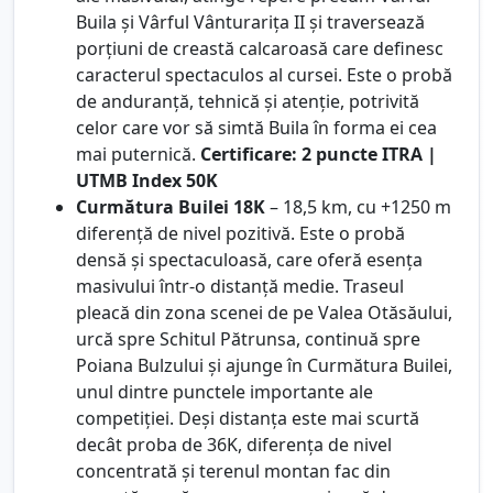
Buila și Vârful Vânturarița II și traversează
porțiuni de creastă calcaroasă care definesc
caracterul spectaculos al cursei. Este o probă
de anduranță, tehnică și atenție, potrivită
celor care vor să simtă Buila în forma ei cea
mai puternică.
Certificare: 2 puncte ITRA |
UTMB Index 50K
Curmătura Builei 18K
– 18,5 km, cu +1250 m
diferență de nivel pozitivă. Este o probă
densă și spectaculoasă, care oferă esența
masivului într-o distanță medie. Traseul
pleacă din zona scenei de pe Valea Otăsăului,
urcă spre Schitul Pătrunsa, continuă spre
Poiana Bulzului și ajunge în Curmătura Builei,
unul dintre punctele importante ale
competiției. Deși distanța este mai scurtă
decât proba de 36K, diferența de nivel
concentrată și terenul montan fac din