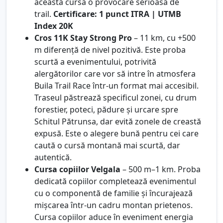
această cursă o provocare serioasă de
trail.
Certificare: 1 punct ITRA | UTMB
Index 20K
Cros 11K Stay Strong Pro
– 11 km, cu +500
m diferență de nivel pozitivă. Este proba
scurtă a evenimentului, potrivită
alergătorilor care vor să intre în atmosfera
Buila Trail Race într-un format mai accesibil.
Traseul păstrează specificul zonei, cu drum
forestier, poteci, pădure și urcare spre
Schitul Pătrunsa, dar evită zonele de creastă
expusă. Este o alegere bună pentru cei care
caută o cursă montană mai scurtă, dar
autentică.
Cursa copiilor Velgala
– 500 m–1 km. Proba
dedicată copiilor completează evenimentul
cu o componentă de familie și încurajează
mișcarea într-un cadru montan prietenos.
Cursa copiilor aduce în eveniment energia