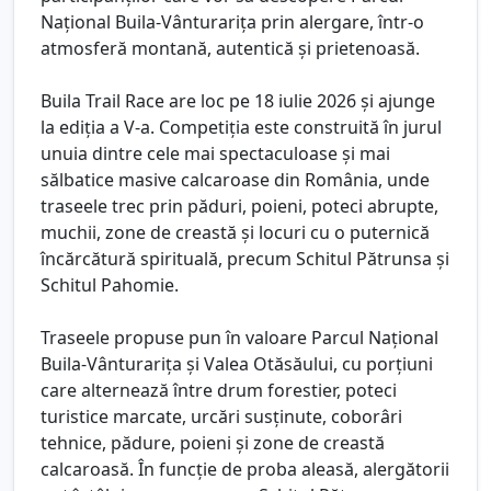
Național Buila-Vânturarița prin alergare, într-o
atmosferă montană, autentică și prietenoasă.
Buila Trail Race are loc pe 18 iulie 2026 și ajunge
la ediția a V-a. Competiția este construită în jurul
unuia dintre cele mai spectaculoase și mai
sălbatice masive calcaroase din România, unde
traseele trec prin păduri, poieni, poteci abrupte,
muchii, zone de creastă și locuri cu o puternică
încărcătură spirituală, precum Schitul Pătrunsa și
Schitul Pahomie.
Traseele propuse pun în valoare Parcul Național
Buila-Vânturarița și Valea Otăsăului, cu porțiuni
care alternează între drum forestier, poteci
turistice marcate, urcări susținute, coborâri
tehnice, pădure, poieni și zone de creastă
calcaroasă. În funcție de proba aleasă, alergătorii