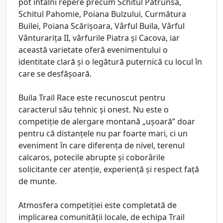
pot întâlni repere precum Schitul Pătrunsa,
Schitul Pahomie, Poiana Bulzului, Curmătura
Builei, Poiana Scărișoara, Vârful Buila, Vârful
Vânturarița II, vârfurile Piatra și Cacova, iar
această varietate oferă evenimentului o
identitate clară și o legătură puternică cu locul în
care se desfășoară.
Buila Trail Race este recunoscut pentru
caracterul său tehnic și onest. Nu este o
competiție de alergare montană „ușoară” doar
pentru că distanțele nu par foarte mari, ci un
eveniment în care diferența de nivel, terenul
calcaros, potecile abrupte și coborârile
solicitante cer atenție, experiență și respect față
de munte.
Atmosfera competiției este completată de
implicarea comunității locale, de echipa Trail