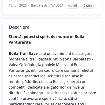
18 iul. 2026
•
Bărbătești
•
VALCEA
Trail
Kids
Descriere
Stâncă, poteci și spirit de munte în Buila-
Vânturarița
Buila Trail Race
este un eveniment de alergare
montană și trail, desfășurat în zona Bărbătești –
Valea Otăsăului, la poalele Masivului Buila-
Vânturarița, într-un cadru care combină relieful
calcaros spectaculos, schiturile ascunse în
munte, pădurile, creasta Builei și energia unei
competiții dedicate alergătorilor de niveluri
diferite. Evenimentul se adresează atât celor care
caută o provocare sportivă clară, cât și
participanților care vor să descopere Parcul