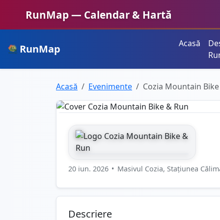
RunMap — Calendar & Hartă
Acasă
De
RunMap
Planifică. Inspiră. Crește.
Ru
Acasă
Evenimente
Cozia Mountain Bike
20 iun. 2026
•
Masivul Cozia, Stațiunea Călim
Descriere