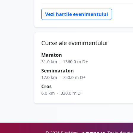
Vezi hartile evenimentului
Curse ale evenimentului
Maraton
31.0 km
·
1360.0 m D+
Semimaraton
17.0 km
·
750.0 m D+
Cros
6.0 km
·
330.0 m D+
© 2026 RunMap –
runmap.ro
. Toate dreptu