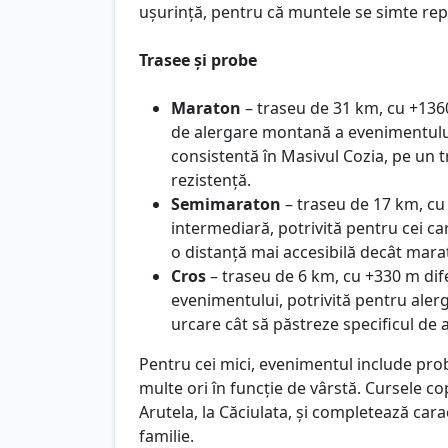
ușurință, pentru că muntele se simte rep
Trasee și probe
Maraton
– traseu de 31 km, cu +1360
de alergare montană a evenimentului,
consistentă în Masivul Cozia, pe un t
rezistență.
Semimaraton
– traseu de 17 km, cu 
intermediară, potrivită pentru cei ca
o distanță mai accesibilă decât mara
Cros
– traseu de 6 km, cu +330 m dife
evenimentului, potrivită pentru alerg
urcare cât să păstreze specificul de
Pentru cei mici, evenimentul include pro
multe ori în funcție de vârstă. Cursele 
Arutela, la Căciulata, și completează ca
familie.