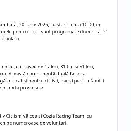
bătă, 20 iunie 2026, cu start la ora 10:00, în
robele pentru copii sunt programate duminică, 21
Căciulata.
 bike, cu trasee de 17 km, 31 km și 51 km,
 km. Această componentă duală face ca
tori, cât și pentru cicliști, dar și pentru familii
ge propria provocare.
iv Ciclism Vâlcea și Cozia Racing Team, cu
i echipe numeroase de voluntari.