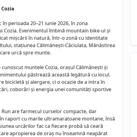
 Cozia
c în perioada 20–21 iunie 2026, în zona
ui Cozia. Evenimentul îmbină mountain bike-ul și
t mișcării în natură, într-o zonă cu identitate
ltului, stațiunea Călimănești-Căciulata, Mănăstirea
 care urcă spre munte.
e cunoscut muntele Cozia, orașul Călimănești și
enimentului păstrează această legătură cu locul.
 bicicletă și alergare, ci o ocazie de a intra în
cări, coborâri și energia unei comunități sportive
& Run are farmecul curselor compacte, dar
i în raport cu marile ultramaratoane montane, însă
esiunea urcărilor fac ca fiecare probă să ceară
n care apropierea de oraș nu înseamnă neapărat