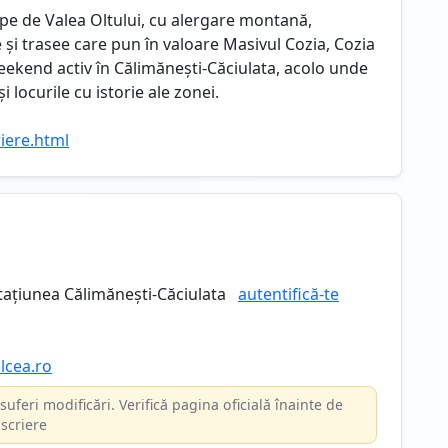
pe de Valea Oltului, cu alergare montană,
i trasee care pun în valoare Masivul Cozia, Cozia
kend activ în Călimănești-Căciulata, acolo unde
 locurile cu istorie ale zonei.
riere.html
tațiunea Călimănești-Căciulata
autentifică-te
alcea.ro
suferi modificări. Verifică pagina oficială înainte de
scriere