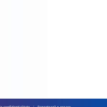
de confidențialitate
|
Raportează o eroare