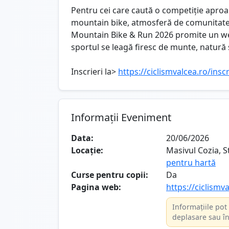
Pentru cei care caută o competiție aproa
mountain bike, atmosferă de comunitate ș
Mountain Bike & Run 2026 promite un wee
sportul se leagă firesc de munte, natură și
Inscrieri la>
https://ciclismvalcea.ro/insc
Informații Eveniment
Data:
20/06/2026
Locație:
Masivul Cozia, S
pentru hartă
Curse pentru copii:
Da
Pagina web:
https://ciclismv
Informațiile pot 
deplasare sau în