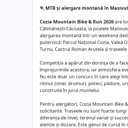
🏃 MTB și alergare montană în Masivul
Cozia Mountain Bike & Run 2026
are lo
Călimănești-Căciulata, la poalele Masivul
alergarea montană într-un weekend dedica
puternică: Parcul Național Cozia, Valea O
Turnu, Castrul Roman Arutela și traseele
Competiția a apărut din dorința de a fac
împrejurimile acestora, iar atmosfera ev
Nu este doar un concurs în care alegi între
ritmul zonei: drumuri, poteci, pădure, ur
construite în jurul muntelui.
Pentru alergători, Cozia Mountain Bike 
solicitante. Traseele nu sunt foarte lung
diferența de nivel, terenul variat și succ
atenție și dozare. Este genul de cursă î