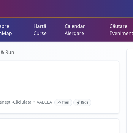
spre
Hartă
Calendar
Căutare
nMap
Curse
Alergare
Evenimen
 & Run
ănești-Căciulata
•
VALCEA
Trail
Kids