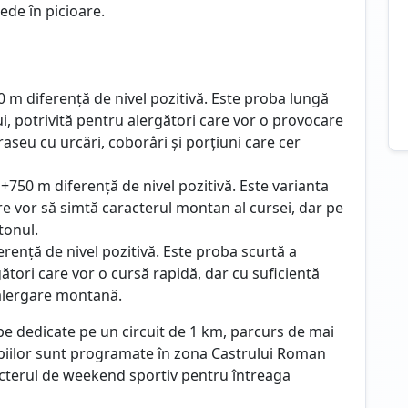
ede în picioare.
 m diferență de nivel pozitivă. Este proba lungă
 potrivită pentru alergători care vor o provocare
raseu cu urcări, coborâri și porțiuni care cer
+750 m diferență de nivel pozitivă. Este varianta
re vor să simtă caracterul montan al cursei, dar pe
tonul.
rență de nivel pozitivă. Este proba scurtă a
ători care vor o cursă rapidă, dar cu suficientă
 alergare montană.
be dedicate pe un circuit de 1 km, parcurs de mai
copiilor sunt programate în zona Castrului Roman
racterul de weekend sportiv pentru întreaga