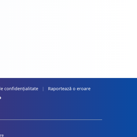
de confidențialitate
|
Raportează o eroare
o
re