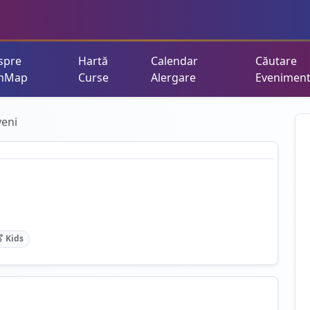
spre
Hartă
Calendar
Căutare
nMap
Curse
Alergare
Evenimen
veni
Kids