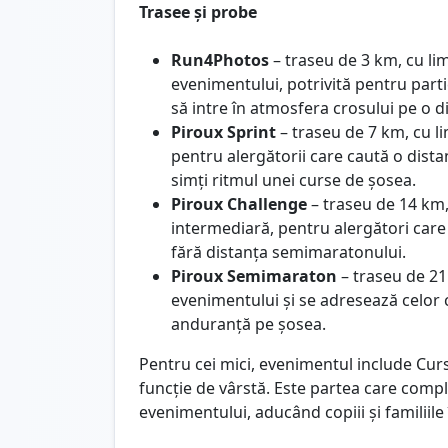
Trasee și probe
Run4Photos
– traseu de 3 km, cu lim
evenimentului, potrivită pentru parti
să intre în atmosfera crosului pe o di
Piroux Sprint
– traseu de 7 km, cu li
pentru alergătorii care caută o dista
simți ritmul unei curse de șosea.
Piroux Challenge
– traseu de 14 km, 
intermediară, pentru alergători care
fără distanța semimaratonului.
Piroux Semimaraton
– traseu de 21
evenimentului și se adresează celor 
anduranță pe șosea.
Pentru cei mici, evenimentul include Cur
funcție de vârstă. Este partea care comp
evenimentului, aducând copiii și familiil