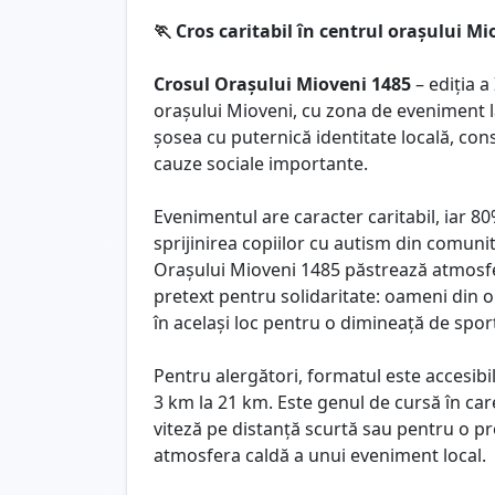
🏃 Cros caritabil în centrul orașului Mi
Crosul Orașului Mioveni 1485
– ediția a
orașului Mioveni, cu zona de eveniment l
șosea cu puternică identitate locală, constr
cauze sociale importante.
Evenimentul are caracter caritabil, iar 8
sprijinirea copiilor cu autism din comunit
Orașului Mioveni 1485 păstrează atmosfe
pretext pentru solidaritate: oameni din ora
în același loc pentru o dimineață de spor
Pentru alergători, formatul este accesibil 
3 km la 21 km. Este genul de cursă în car
viteză pe distanță scurtă sau pentru o p
atmosfera caldă a unui eveniment local.