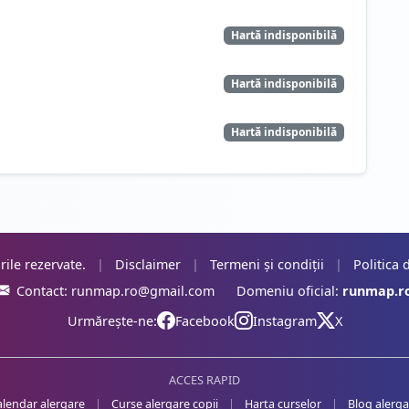
Hartă indisponibilă
Hartă indisponibilă
Hartă indisponibilă
rile rezervate.
|
Disclaimer
|
Termeni și condiții
|
Politica 
Contact:
runmap.ro@gmail.com
Domeniu oficial:
runmap.r
Urmărește-ne:
Facebook
Instagram
X
ACCES RAPID
alendar alergare
|
Curse alergare copii
|
Harta curselor
|
Blog alerga