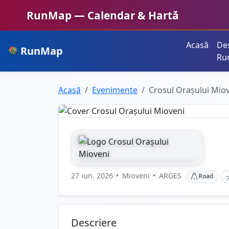
RunMap — Calendar & Hartă
Acasă
De
RunMap
Planifică. Inspiră. Crește.
Ru
Acasă
Evenimente
Crosul Orașului Mio
27 iun. 2026
•
Mioveni
•
ARGES
Road
Descriere