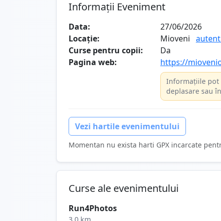
Informații Eveniment
Data:
27/06/2026
Locație:
Mioveni
autent
Curse pentru copii:
Da
Pagina web:
https://mioveni
Informațiile pot 
deplasare sau în
Vezi hartile evenimentului
Momentan nu exista harti GPX incarcate pent
Curse ale evenimentului
Run4Photos
3.0 km