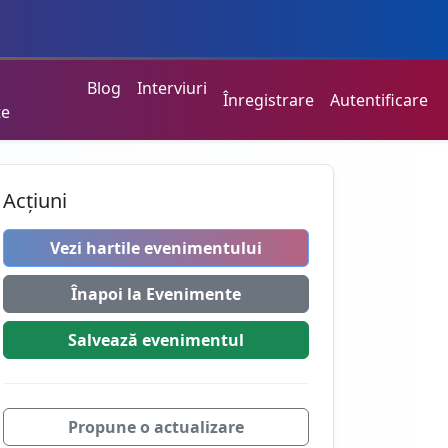
Blog
Interviuri
Înregistrare
Autentificare
te
Acțiuni
Vezi hartile evenimentului
Înapoi la Evenimente
Salvează
evenimentul
Propune o actualizare