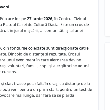
oveni
 IV-a are loc pe
27 iunie 2026
, în Centrul Civic al
a Platoul Casei de Cultură Dacia. Este un cros de
uit în jurul mișcării, al comunității și al unei
0% din fondurile colectate sunt direcționate către
ate. Dincolo de distanțe și rezultate, Crosul
ra unui eveniment în care alergarea devine
ș, voluntari, familii, copii și alergători se adună
t cu sens.
și clar: trasee pe asfalt, în oraș, cu distanțe de la
e poți veni pentru un prim start, pentru un test de
rovocare mai lungă, dar fără să se piardă