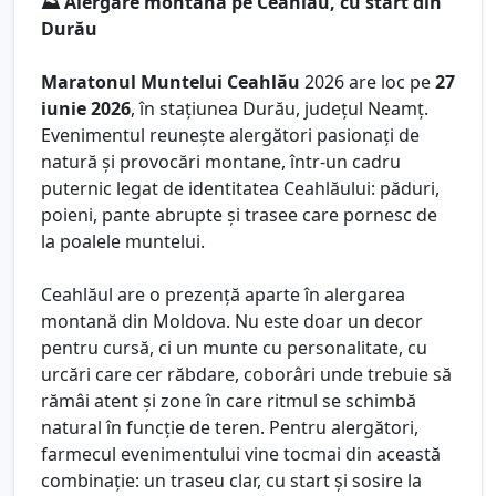
⛰️ Alergare montană pe Ceahlău, cu start din
Durău
Maratonul Muntelui Ceahlău
2026 are loc pe
27
iunie 2026
, în stațiunea Durău, județul Neamț.
Evenimentul reunește alergători pasionați de
natură și provocări montane, într-un cadru
puternic legat de identitatea Ceahlăului: păduri,
poieni, pante abrupte și trasee care pornesc de
la poalele muntelui.
Ceahlăul are o prezență aparte în alergarea
montană din Moldova. Nu este doar un decor
pentru cursă, ci un munte cu personalitate, cu
urcări care cer răbdare, coborâri unde trebuie să
rămâi atent și zone în care ritmul se schimbă
natural în funcție de teren. Pentru alergători,
farmecul evenimentului vine tocmai din această
combinație: un traseu clar, cu start și sosire la