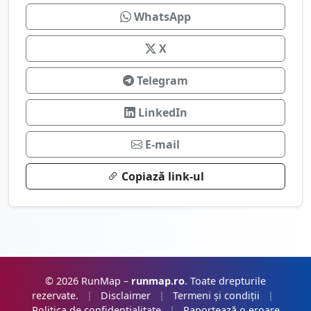
WhatsApp
X
Telegram
LinkedIn
E-mail
Copiază link-ul
© 2026 RunMap –
runmap.ro
. Toate drepturile
rezervate.
|
Disclaimer
|
Termeni și condiții
|
Politica de confidențialitate
|
Raportează o eroare