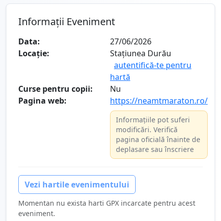
Informații Eveniment
Data:
27/06/2026
Locație:
Stațiunea Durău
autentifică-te pentru
hartă
Curse pentru copii:
Nu
Pagina web:
https://neamtmaraton.ro/
Informațiile pot suferi
modificări. Verifică
pagina oficială înainte de
deplasare sau înscriere
Vezi hartile evenimentului
Momentan nu exista harti GPX incarcate pentru acest
eveniment.