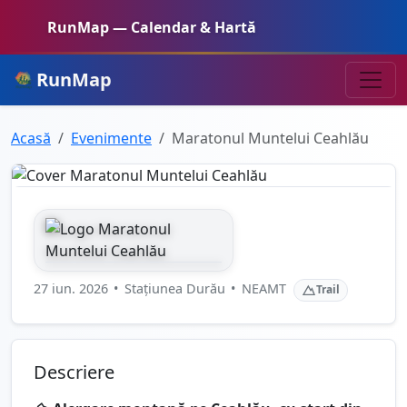
RunMap — Calendar & Hartă
RunMap
Acasă
Evenimente
Maratonul Muntelui Ceahlău
27 iun. 2026
•
Stațiunea Durău
•
NEAMT
Trail
Descriere