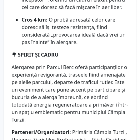
cei care doresc să facă mișcare în aer liber.
Cros 4 km:
O probă adresată celor care
doresc să își testeze rezistența, fiind
considerată „provocarea ideală dacă vrei un
pas înainte” în alergare.
🌳 SPIRIT ȘI CADRU
Alergarea prin Parcul Berc oferă participanților o
experiență revigorantă, traseele fiind amenajate
pe aleile parcului, departe de traficul rutier. Este
un eveniment care pune accent pe participare și
bucuria de a alerga împreună, celebrând
totodată energia regeneratoare a primăverii într-
un spațiu emblematic pentru municipiul Câmpia
Turzii.
Parteneri/Organizatori:
Primăria Câmpia Turzii,
Uniunea Ziariștilor Profesioniști – Filiala Occident