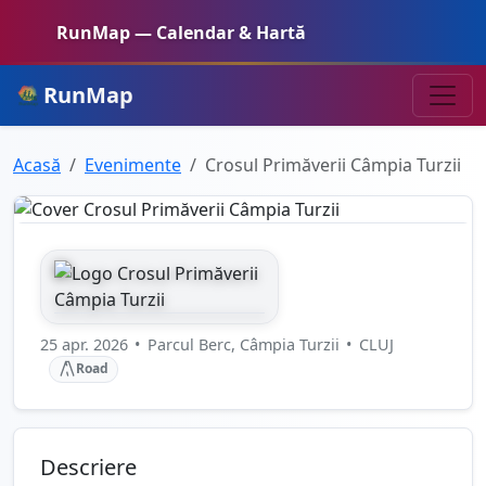
RunMap — Calendar & Hartă
RunMap
Acasă
Evenimente
Crosul Primăverii Câmpia Turzii
25 apr. 2026
•
Parcul Berc, Câmpia Turzii
•
CLUJ
Road
Descriere