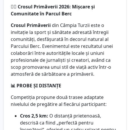
🏃‍♂️ Crosul Primăverii 2026: Mișcare și
Comunitate în Parcul Berc
Crosul Primăverii
din Câmpia Turzii este o
invitație la sport și sănătate adresată întregii
comunități, desfășurată în decorul natural al
Parcului Berc. Evenimentul este rezultatul unei
colaborări între autoritățile locale și uniuni
profesionale de jurnaliști și creatori, având ca
scop promovarea unui stil de viață activ într-o
atmosferă de sărbătoare a primăverii.
📊 PROBE ȘI DISTANȚE
Competiția propune două trasee adaptate
nivelului de pregătire al fiecărui participant:
Cros 2,5 km:
O distanță prietenoasă,
descrisă ca fiind „perfectă pentru
începători”, oferind un cadru relaxat pentru