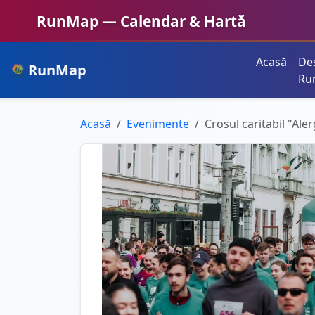
RunMap — Calendar & Hartă
Acasă
De
RunMap
Planifică. Inspiră. Crește.
Ru
Acasă
Evenimente
Crosul caritabil "Al