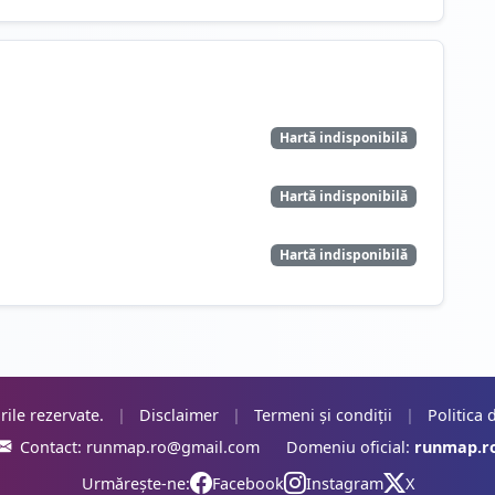
Hartă indisponibilă
Hartă indisponibilă
Hartă indisponibilă
rile rezervate.
|
Disclaimer
|
Termeni și condiții
|
Politica 
Contact:
runmap.ro@gmail.com
Domeniu oficial:
runmap.r
Urmărește-ne:
Facebook
Instagram
X