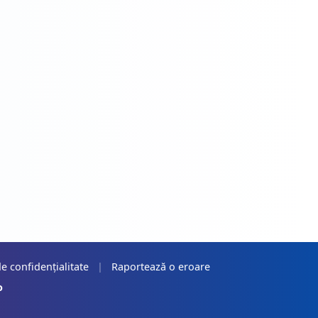
de confidențialitate
|
Raportează o eroare
o