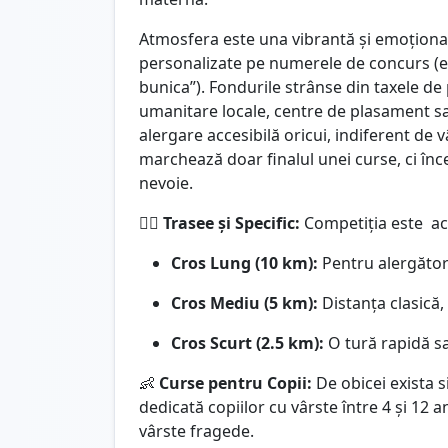
Atmosfera este una vibrantă și emoționa
personalizate pe numerele de concurs (
bunica”). Fondurile strânse din taxele de 
umanitare locale, centre de plasament sau 
alergare accesibilă oricui, indiferent de v
marchează doar finalul unei curse, ci înc
nevoie.
🏃‍♂️
Trasee și Specific:
Competiția este acce
Cros Lung (10 km):
Pentru alergători
Cros Mediu (5 km):
Distanța clasică, 
Cros Scurt (2.5 km):
O tură rapidă sa
👶
Curse pentru Copii:
De obicei exista s
dedicată copiilor cu vârste între 4 și 12 an
vârste fragede.