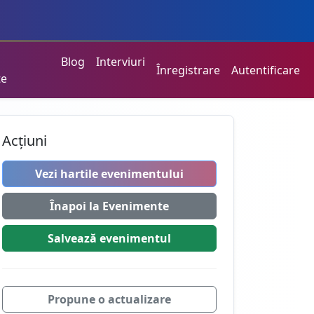
Blog
Interviuri
Înregistrare
Autentificare
te
Acțiuni
Vezi hartile evenimentului
Înapoi la Evenimente
Salvează
evenimentul
Propune o actualizare