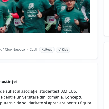
iu" Cluj-Napoca
•
CLUJ
Road
Kids
noștinței
e suflet al asociației studențești AMiCUS,
le centre universitare din România. Conceptul
puternic de solidaritate și apreciere pentru figura