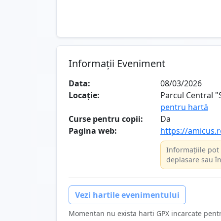
Informații Eveniment
Data:
08/03/2026
Locație:
Parcul Central 
pentru hartă
Curse pentru copii:
Da
Pagina web:
https://amicus.r
Informațiile pot 
deplasare sau în
Vezi hartile evenimentului
Momentan nu exista harti GPX incarcate pent