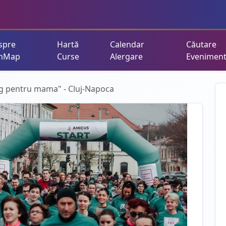
spre
Hartă
Calendar
Căutare
nMap
Curse
Alergare
Evenimen
erg pentru mama" - Cluj-Napoca