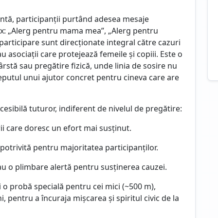
ntă, participanții purtând adesea mesaje
ex: „Alerg pentru mama mea”, „Alerg pentru
participare sunt direcționate integral către cazuri
asociații care protejează femeile și copiii. Este o
ârstă sau pregătire fizică, unde linia de sosire nu
eputul unui ajutor concret pentru cineva care are
sibilă tuturor, indiferent de nivelul de pregătire:
i care doresc un efort mai susținut.
potrivită pentru majoritatea participanților.
u o plimbare alertă pentru susținerea cauzei.
i o probă specială pentru cei mici (~500 m),
i, pentru a încuraja mișcarea și spiritul civic de la