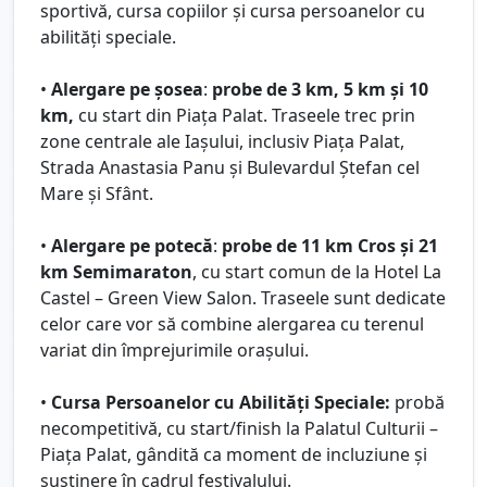
sportivă, cursa copiilor și cursa persoanelor cu
abilități speciale.
•
Alergare pe șosea
:
probe de 3 km, 5 km și 10
km,
cu start din Piața Palat. Traseele trec prin
zone centrale ale Iașului, inclusiv Piața Palat,
Strada Anastasia Panu și Bulevardul Ștefan cel
Mare și Sfânt.
•
Alergare pe potecă
:
probe de 11 km Cros și 21
km Semimaraton
, cu start comun de la Hotel La
Castel – Green View Salon. Traseele sunt dedicate
celor care vor să combine alergarea cu terenul
variat din împrejurimile orașului.
•
Cursa Persoanelor cu Abilități Speciale:
probă
necompetitivă, cu start/finish la Palatul Culturii –
Piața Palat, gândită ca moment de incluziune și
susținere în cadrul festivalului.