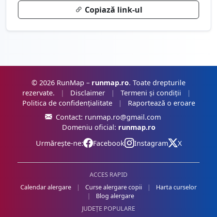
Copiază link-ul
© 2026 RunMap –
runmap.ro
. Toate drepturile
rezervate.
|
Disclaimer
|
Termeni și condiții
|
Politica de confidențialitate
|
Raportează o eroare
Contact:
runmap.ro@gmail.com
Domeniu oficial:
runmap.ro
Urmărește-ne:
Facebook
Instagram
X
ACCES RAPID
Calendar alergare
|
Curse alergare copii
|
Harta curselor
|
Blog alergare
JUDEȚE POPULARE