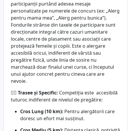
participanții purtând adesea mesaje
personalizate pe numerele de concurs (ex: „Alerg
pentru mama mea”, „Alerg pentru bunica”).
Fondurile strânse din taxele de participare sunt
direcționate integral către cazuri umanitare
locale, centre de plasament sau asociații care
protejează femeile și copiii. Este o alergare
accesibilă oricui, indiferent de vârstă sau
pregătire fizică, unde linia de sosire nu
marchează doar finalul unei curse, ci începutul
unui ajutor concret pentru cineva care are
nevoie.
🏃‍♂️
Trasee și Specific:
Competiția este accesibilă
tuturor, indiferent de nivelul de pregătire:
Cros Lung (10 km):
Pentru alergătorii care
doresc un efort mai susținut.
Cros Mediu (5 km):
Distanța clasică, potrivită