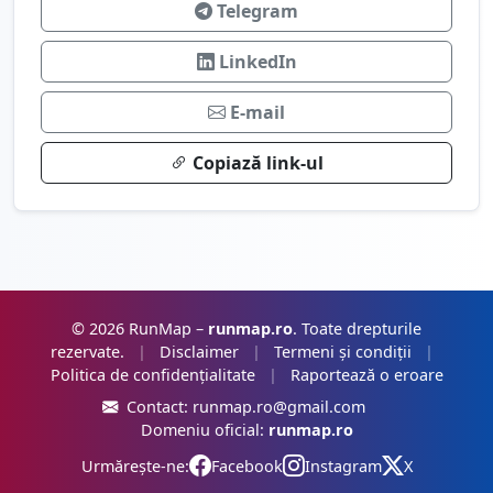
Telegram
LinkedIn
E-mail
Copiază link-ul
© 2026 RunMap –
runmap.ro
. Toate drepturile
rezervate.
|
Disclaimer
|
Termeni și condiții
|
Politica de confidențialitate
|
Raportează o eroare
Contact:
runmap.ro@gmail.com
Domeniu oficial:
runmap.ro
Urmărește-ne:
Facebook
Instagram
X