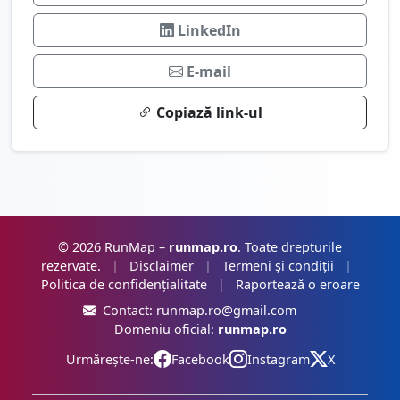
LinkedIn
E-mail
Copiază link-ul
© 2026 RunMap –
runmap.ro
. Toate drepturile
rezervate.
|
Disclaimer
|
Termeni și condiții
|
Politica de confidențialitate
|
Raportează o eroare
Contact:
runmap.ro@gmail.com
Domeniu oficial:
runmap.ro
Urmărește-ne:
Facebook
Instagram
X