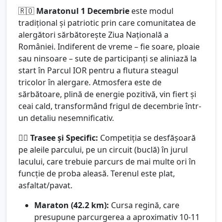
🇷🇴
Maratonul 1 Decembrie
este modul
tradițional și patriotic prin care comunitatea de
alergători sărbătorește Ziua Națională a
României. Indiferent de vreme – fie soare, ploaie
sau ninsoare – sute de participanți se aliniază la
start în Parcul IOR pentru a flutura steagul
tricolor în alergare. Atmosfera este de
sărbătoare, plină de energie pozitivă, vin fiert și
ceai cald, transformând frigul de decembrie într-
un detaliu nesemnificativ.
🏃‍♂️
Trasee și Specific:
Competiția se desfășoară
pe aleile parcului, pe un circuit (buclă) în jurul
lacului, care trebuie parcurs de mai multe ori în
funcție de proba aleasă. Terenul este plat,
asfaltat/pavat.
Maraton (42.2 km):
Cursa regină, care
presupune parcurgerea a aproximativ 10-11