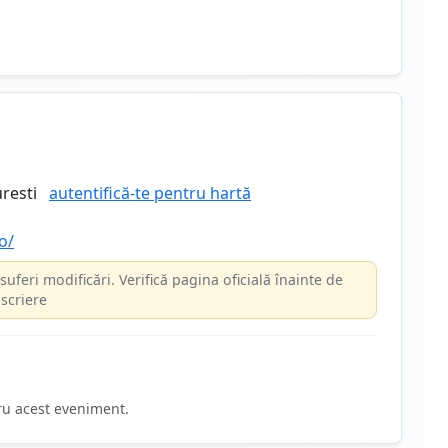
resti
autentifică-te pentru hartă
o/
suferi modificări. Verifică pagina oficială înainte de
scriere
ru acest eveniment.