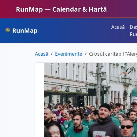
RunMap — Calendar & Hartă
Acasă
De
RunMap
Planifică. Inspiră. Crește.
Ru
Acasă
Evenimente
Crosul caritabil "Al