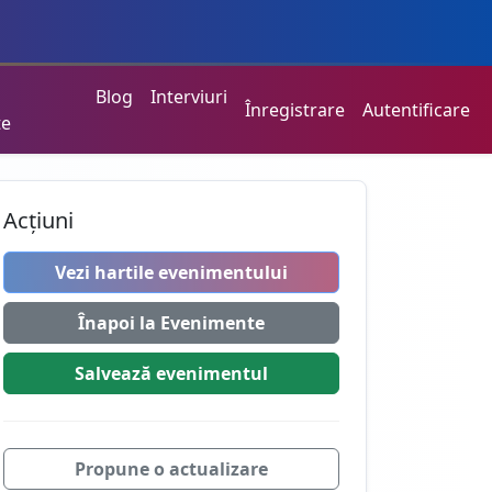
Blog
Interviuri
Înregistrare
Autentificare
te
Acțiuni
Vezi hartile evenimentului
Înapoi la Evenimente
Salvează
evenimentul
Propune o actualizare