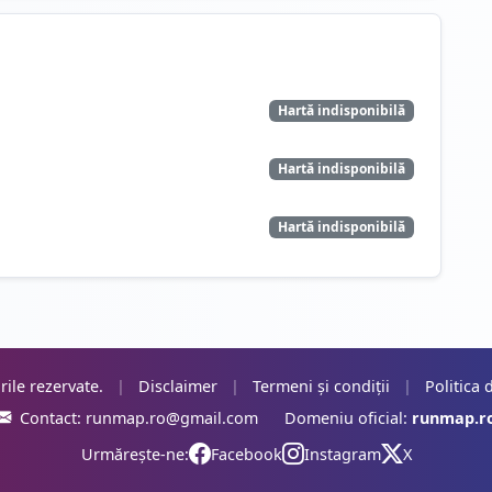
Hartă indisponibilă
Hartă indisponibilă
Hartă indisponibilă
rile rezervate.
|
Disclaimer
|
Termeni și condiții
|
Politica 
Contact:
runmap.ro@gmail.com
Domeniu oficial:
runmap.r
Urmărește-ne:
Facebook
Instagram
X