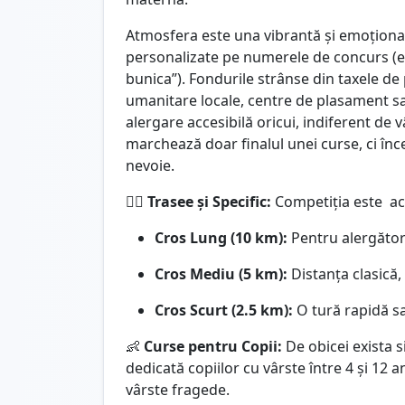
Atmosfera este una vibrantă și emoționa
personalizate pe numerele de concurs (
bunica”). Fondurile strânse din taxele de 
umanitare locale, centre de plasament sau 
alergare accesibilă oricui, indiferent de v
marchează doar finalul unei curse, ci înc
nevoie.
🏃‍♂️
Trasee și Specific:
Competiția este acce
Cros Lung (10 km):
Pentru alergători
Cros Mediu (5 km):
Distanța clasică, 
Cros Scurt (2.5 km):
O tură rapidă sa
👶
Curse pentru Copii:
De obicei exista s
dedicată copiilor cu vârste între 4 și 12 an
vârste fragede.