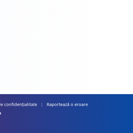
de confidențialitate
|
Raportează o eroare
o