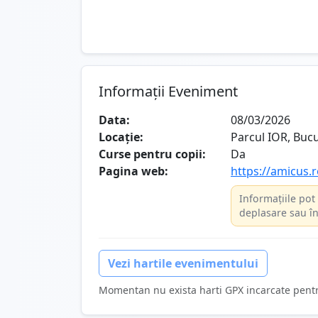
Informații Eveniment
Data:
08/03/2026
Locație:
Parcul IOR, Bucu
Curse pentru copii:
Da
Pagina web:
https://amicus.r
Informațiile pot 
deplasare sau în
Vezi hartile evenimentului
Momentan nu exista harti GPX incarcate pent