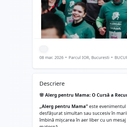
08 mar. 2026
•
Parcul IOR, Bucuresti
•
BUCUR
Descriere
🌸 Alerg pentru Mama: O Cursă a Recu
„Alerg pentru Mama”
este evenimentul d
desfășurat simultan sau succesiv în mari
îmbină mișcarea în aer liber cu un mesaj 
maternă.