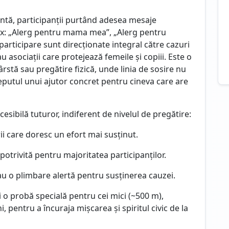
ntă, participanții purtând adesea mesaje
ex: „Alerg pentru mama mea”, „Alerg pentru
participare sunt direcționate integral către cazuri
asociații care protejează femeile și copiii. Este o
ârstă sau pregătire fizică, unde linia de sosire nu
eputul unui ajutor concret pentru cineva care are
sibilă tuturor, indiferent de nivelul de pregătire:
i care doresc un efort mai susținut.
potrivită pentru majoritatea participanților.
u o plimbare alertă pentru susținerea cauzei.
i o probă specială pentru cei mici (~500 m),
i, pentru a încuraja mișcarea și spiritul civic de la