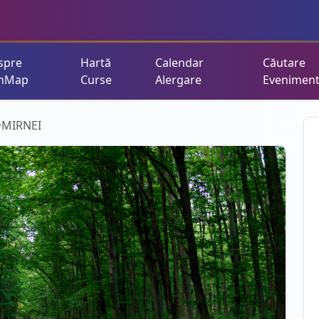
spre
Hartă
Calendar
Căutare
nMap
Curse
Alergare
Evenimen
MIRNEI