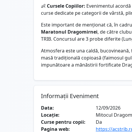
👶
Cursele Copiilor:
Evenimentul acordă o
curse dedicate pe categorii de vârstă, pl
Este important de menționat că, în cadru
Maratonul Dragomirnei
, de către club
TRIB. Concursul are 3 probe diferite (Lung
Atmosfera este una caldă, bucovineană, fi
masă tradițională copioasă (faimosul gul
impunătoare a mănăstirii fortificate Dra
Informații Eveniment
Data:
12/09/2026
Locație:
Mitocul Dragom
Curse pentru copii:
Da
Pagina web:
https://acstrib