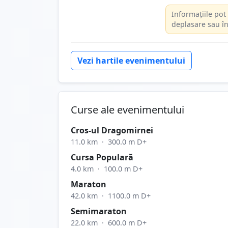
Informațiile pot 
deplasare sau în
Vezi hartile evenimentului
Curse ale evenimentului
Cros-ul Dragomirnei
11.0 km
·
300.0 m D+
Cursa Populară
4.0 km
·
100.0 m D+
Maraton
42.0 km
·
1100.0 m D+
Semimaraton
22.0 km
·
600.0 m D+