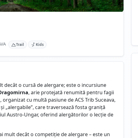
AVA
Trail
Kids
t decât o cursă de alergare; este o incursiune
Dragomirna
, arie protejată renumită pentru fagii
ul, organizat cu multă pasiune de ACS Trib Suceava,
și „alergabile”, care traversează fosta graniță
iul Austro-Ungar, oferind alergătorilor o lecție de
i mult decât o competiție de alergare – este un