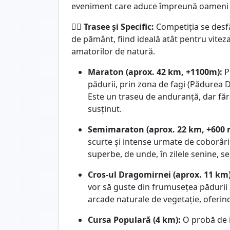
eveniment care aduce împreună oameni pa
🏃‍♂️
Trasee și Specific:
Competiția se desfă
de pământ, fiind ideală atât pentru viteza 
amatorilor de natură.
Maraton (aprox. 42 km, +1100m):
P
pădurii, prin zona de fagi (Pădurea D
Este un traseu de anduranță, dar făr
susținut.
Semimaraton (aprox. 22 km, +600 
scurte și intense urmate de coborâri
superbe, de unde, în zilele senine, se
Cros-ul Dragomirnei (aprox. 11 km)
vor să guste din frumusețea pădurii 
arcade naturale de vegetație, oferin
Cursa Populară (4 km):
O probă de in