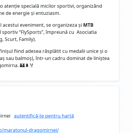
 atenție specială micilor sportivi, organizând
ine de energie și entuziasm.
l acestui eveniment, se organizeza și
MTB
ul sportiv “FlySports”, împreună cu Asociatia
, Scurt, Family).
nișul fiind adesea răsplătit cu medalii unice și o
aș sau balmoș), într-un cadru dominat de liniștea
gomirna. 🏰🌲🏅
irnei
autentifică-te pentru hartă
.ro/maratonul-dragomirnei/