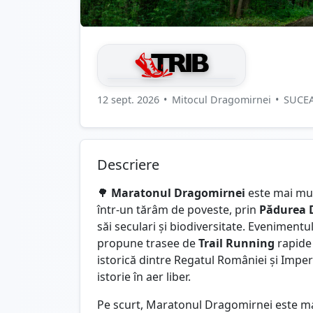
12 sept. 2026
•
Mitocul Dragomirnei
•
SUCE
Descriere
🌳
Maratonul Dragomirnei
este mai mul
într-un tărâm de poveste, prin
Pădurea 
săi seculari și biodiversitate. Eveniment
propune trasee de
Trail Running
rapide 
istorică dintre Regatul României și Imper
istorie în aer liber.
Pe scurt, Maratonul Dragomirnei este ma