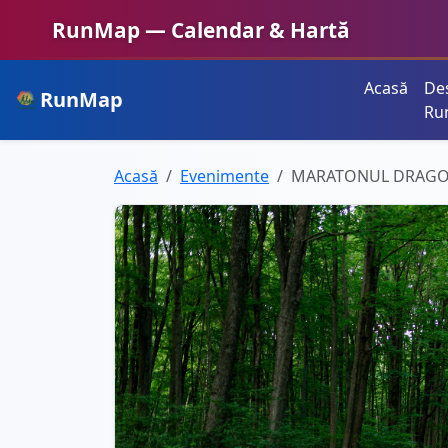
RunMap — Calendar & Hartă
Acasă
De
RunMap
Planifică. Inspiră. Crește.
Ru
Acasă
Evenimente
MARATONUL DRAGO