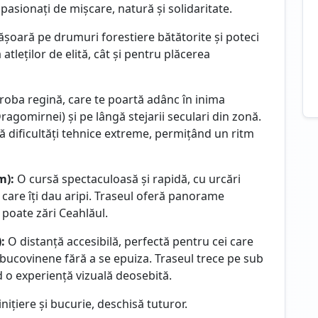
sionați de mișcare, natură și solidaritate.
șoară pe drumuri forestiere bătătorite și poteci
atleților de elită, cât și pentru plăcerea
roba regină, care te poartă adânc în inima
ragomirnei) și pe lângă stejarii seculari din zonă.
ă dificultăți tehnice extreme, permițând un ritm
m):
O cursă spectaculoasă și rapidă, cu urcări
 care îți dau aripi. Traseul oferă panorame
 poate zări Ceahlăul.
:
O distanță accesibilă, perfectă pentru cei care
bucovinene fără a se epuiza. Traseul trece pe sub
d o experiență vizuală deosebită.
ițiere și bucurie, deschisă tuturor.