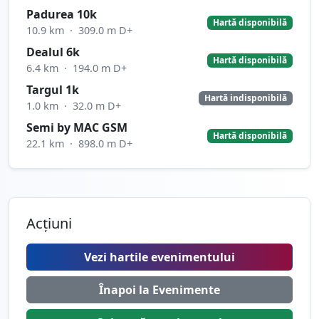
Padurea 10k
Hartă disponibilă
10.9 km
·
309.0 m D+
Dealul 6k
Hartă disponibilă
6.4 km
·
194.0 m D+
Targul 1k
Hartă indisponibilă
1.0 km
·
32.0 m D+
Semi by MAC GSM
Hartă disponibilă
22.1 km
·
898.0 m D+
Acțiuni
Vezi hartile evenimentului
Înapoi la Evenimente