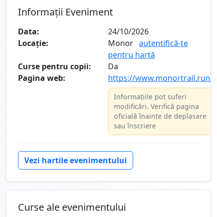
Informații Eveniment
Data:
24/10/2026
Locație:
Monor
autentifică-te
pentru hartă
Curse pentru copii:
Da
Pagina web:
https://www.monortrail.run/
Informațiile pot suferi
modificări. Verifică pagina
oficială înainte de deplasare
sau înscriere
Vezi hartile evenimentului
Curse ale evenimentului