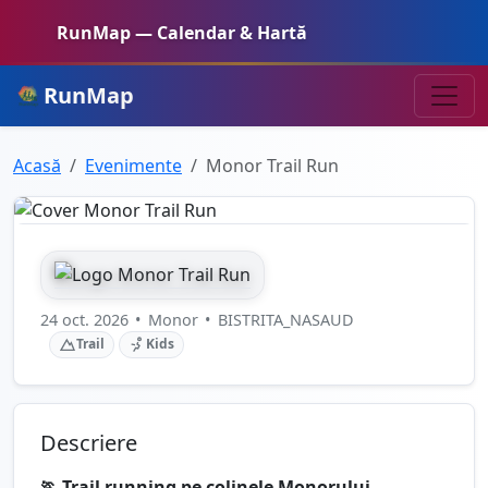
RunMap — Calendar & Hartă
RunMap
Acasă
Evenimente
Monor Trail Run
24 oct. 2026
•
Monor
•
BISTRITA_NASAUD
Trail
Kids
Descriere
🏃 Trail running pe colinele Monorului