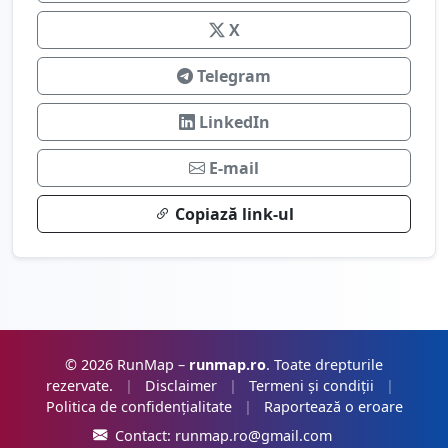
X
Telegram
LinkedIn
E-mail
Copiază link-ul
© 2026 RunMap –
runmap.ro
. Toate drepturile
rezervate.
|
Disclaimer
|
Termeni și condiții
|
Politica de confidențialitate
|
Raportează o eroare
Contact:
runmap.ro@gmail.com