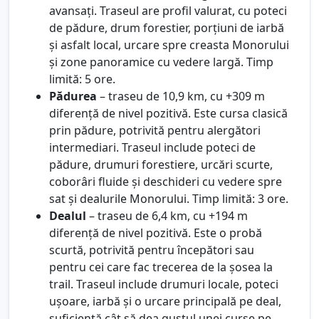
avansați. Traseul are profil valurat, cu poteci
de pădure, drum forestier, porțiuni de iarbă
și asfalt local, urcare spre creasta Monorului
și zone panoramice cu vedere largă. Timp
limită: 5 ore.
Pădurea
– traseu de 10,9 km, cu +309 m
diferență de nivel pozitivă. Este cursa clasică
prin pădure, potrivită pentru alergători
intermediari. Traseul include poteci de
pădure, drumuri forestiere, urcări scurte,
coborâri fluide și deschideri cu vedere spre
sat și dealurile Monorului. Timp limită: 3 ore.
Dealul
– traseu de 6,4 km, cu +194 m
diferență de nivel pozitivă. Este o probă
scurtă, potrivită pentru începători sau
pentru cei care fac trecerea de la șosea la
trail. Traseul include drumuri locale, poteci
ușoare, iarbă și o urcare principală pe deal,
suficientă cât să dea gustul unei curse pe