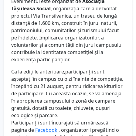
Evenimentul este organizat de
Asociația
Tășuleasa Social
, organizația care a dezvoltat
proiectul Via Transilvanica, un traseu de lungă
distanță de 1.600 km, construit în jurul naturii,
patrimoniului, comunităților și turismului făcut
pe îndelete. Implicarea organizatorilor, a
voluntarilor și a comunității din jurul campusului
contribuie la identitatea competiției și la
experiența participanților.
Ca la edițiile anterioare,participanții sunt
așteptați în campus cu o zi înainte de competiție,
începând cu 21 august, pentru ridicarea kiturilor
de participare. Cu această ocazie, se va amenaja
în apropierea campusului o zonă de campare
gratuită, dotată cu toalete, chiuvete, dușuri
ecologice și parcare.
Participanții sunt încurajați să urmărească
pagina de
Facebook
, organizatorii pregătind o