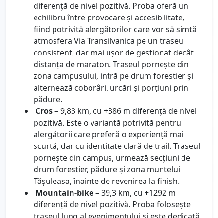
diferență de nivel pozitivă. Proba oferă un
echilibru între provocare și accesibilitate,
fiind potrivită alergătorilor care vor să simtă
atmosfera Via Transilvanica pe un traseu
consistent, dar mai ușor de gestionat decât
distanța de maraton. Traseul pornește din
zona campusului, intră pe drum forestier și
alternează coborâri, urcări și porțiuni prin
pădure.
Cros
– 9,83 km, cu +386 m diferență de nivel
pozitivă. Este o variantă potrivită pentru
alergătorii care preferă o experiență mai
scurtă, dar cu identitate clară de trail. Traseul
pornește din campus, urmează secțiuni de
drum forestier, pădure și zona muntelui
Tășuleasa, înainte de revenirea la finish.
Mountain-bike
– 39,3 km, cu +1292 m
diferență de nivel pozitivă. Proba folosește
traseul lung al evenimentului și este dedicată