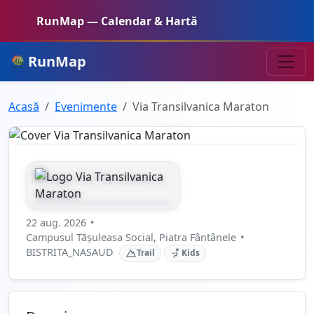
RunMap — Calendar & Hartă
RunMap
Acasă
Evenimente
Via Transilvanica Maraton
22 aug. 2026
•
Campusul Tășuleasa Social, Piatra Fântânele
•
BISTRITA_NASAUD
Trail
Kids