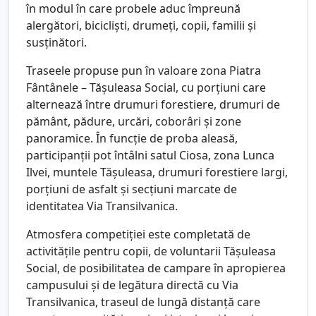
în modul în care probele aduc împreună
alergători, bicicliști, drumeți, copii, familii și
susținători.
Traseele propuse pun în valoare zona Piatra
Fântânele – Tășuleasa Social, cu porțiuni care
alternează între drumuri forestiere, drumuri de
pământ, pădure, urcări, coborâri și zone
panoramice. În funcție de proba aleasă,
participanții pot întâlni satul Ciosa, zona Lunca
Ilvei, muntele Tășuleasa, drumuri forestiere largi,
porțiuni de asfalt și secțiuni marcate de
identitatea Via Transilvanica.
Atmosfera competiției este completată de
activitățile pentru copii, de voluntarii Tășuleasa
Social, de posibilitatea de campare în apropierea
campusului și de legătura directă cu Via
Transilvanica, traseul de lungă distanță care