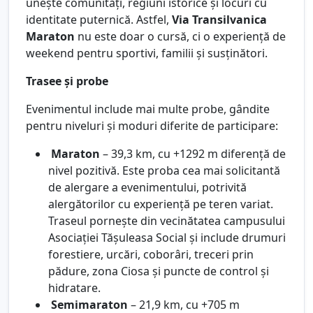
unește comunități, regiuni istorice și locuri cu
identitate puternică. Astfel,
Via Transilvanica
Maraton
nu este doar o cursă, ci o experiență de
weekend pentru sportivi, familii și susținători.
Trasee și probe
Evenimentul include mai multe probe, gândite
pentru niveluri și moduri diferite de participare:
Maraton
– 39,3 km, cu +1292 m diferență de
nivel pozitivă. Este proba cea mai solicitantă
de alergare a evenimentului, potrivită
alergătorilor cu experiență pe teren variat.
Traseul pornește din vecinătatea campusului
Asociației Tășuleasa Social și include drumuri
forestiere, urcări, coborâri, treceri prin
pădure, zona Ciosa și puncte de control și
hidratare.
Semimaraton
– 21,9 km, cu +705 m