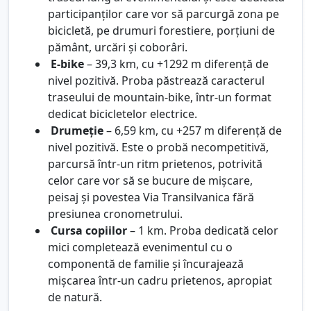
participanților care vor să parcurgă zona pe
bicicletă, pe drumuri forestiere, porțiuni de
pământ, urcări și coborâri.
E-bike
– 39,3 km, cu +1292 m diferență de
nivel pozitivă. Proba păstrează caracterul
traseului de mountain-bike, într-un format
dedicat bicicletelor electrice.
Drumeție
– 6,59 km, cu +257 m diferență de
nivel pozitivă. Este o probă necompetitivă,
parcursă într-un ritm prietenos, potrivită
celor care vor să se bucure de mișcare,
peisaj și povestea Via Transilvanica fără
presiunea cronometrului.
Cursa copiilor
– 1 km. Proba dedicată celor
mici completează evenimentul cu o
componentă de familie și încurajează
mișcarea într-un cadru prietenos, apropiat
de natură.