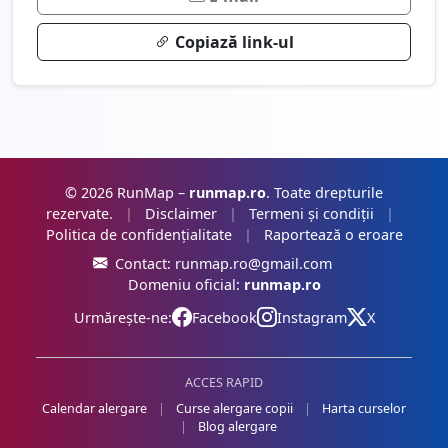
Copiază link-ul
© 2026 RunMap –
runmap.ro
. Toate drepturile
rezervate.
|
Disclaimer
|
Termeni și condiții
|
Politica de confidențialitate
|
Raportează o eroare
Contact:
runmap.ro@gmail.com
Domeniu oficial:
runmap.ro
Urmărește-ne:
Facebook
Instagram
X
ACCES RAPID
Calendar alergare
|
Curse alergare copii
|
Harta curselor
|
Blog alergare