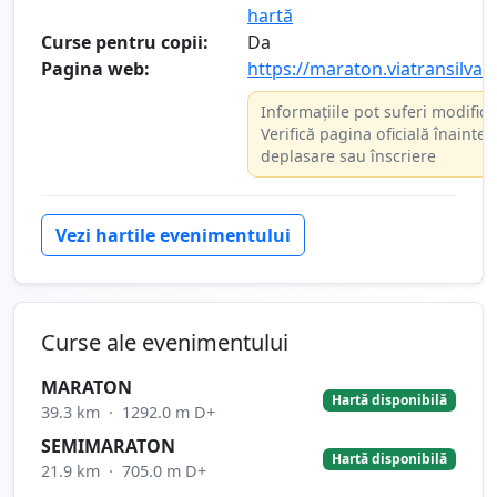
hartă
Curse pentru copii:
Da
Pagina web:
https://maraton.viatransilvan
Informațiile pot suferi modifică
Verifică pagina oficială înainte 
deplasare sau înscriere
Vezi hartile evenimentului
Curse ale evenimentului
MARATON
Hartă disponibilă
39.3 km
·
1292.0 m D+
SEMIMARATON
Hartă disponibilă
21.9 km
·
705.0 m D+