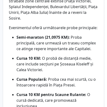
străbate zone centrale extinse (Piața Victoriei,
Splaiul Independenței, Bulevardul Libertății, Piața
Unirii, Piața Alba Iulia) înainte de a reveni la
Sosire.
Evenimentul oferă următoarele probe principale:
Semi-maraton (21,0975 KM):
Proba
principală, care urmează un traseu complex
ce atinge repere importante ale Capitalei.
Cursa 10 KM:
O probă de distanță medie,
care include secțiuni pe Șoseaua Kiseleff și
Calea Victoriei.
Cursa Populară:
Proba cea mai scurtă, cu o
întoarcere rapidă în Piața Presei.
Cursa 10 KM pentru Scaune Rulante:
O
cursă dedicată, care promovează
incluziunea.