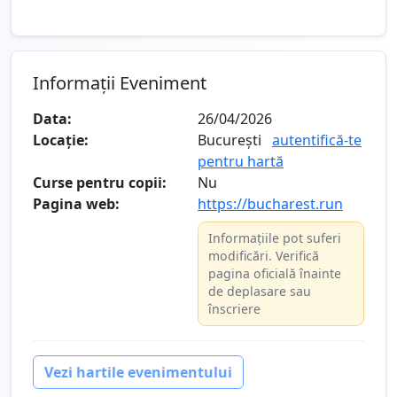
Informații Eveniment
Data:
26/04/2026
Locație:
București
autentifică-te
pentru hartă
Curse pentru copii:
Nu
Pagina web:
https://bucharest.run
Informațiile pot suferi
modificări. Verifică
pagina oficială înainte
de deplasare sau
înscriere
Vezi hartile evenimentului