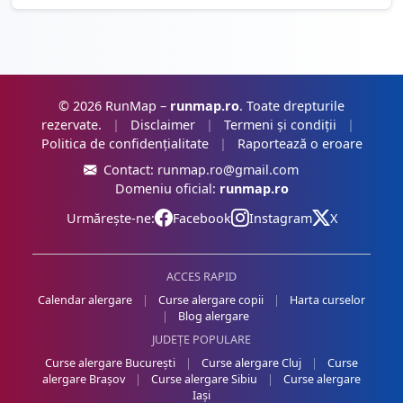
© 2026 RunMap –
runmap.ro
. Toate drepturile
rezervate.
|
Disclaimer
|
Termeni și condiții
|
Politica de confidențialitate
|
Raportează o eroare
Contact:
runmap.ro@gmail.com
Domeniu oficial:
runmap.ro
Urmărește-ne:
Facebook
Instagram
X
ACCES RAPID
Calendar alergare
|
Curse alergare copii
|
Harta curselor
|
Blog alergare
JUDEȚE POPULARE
Curse alergare București
|
Curse alergare Cluj
|
Curse
alergare Brașov
|
Curse alergare Sibiu
|
Curse alergare
Iași