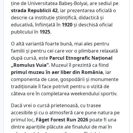
ține de Universitatea Babeș-Bolyai, are sediul pe
strada Republicii 42
, iar prezentarea oficială o
descrie ca instituție științifică, didactică și
educativă, înființată în
1920
și deschisă oficial
publicului în
1925
.
O altă variantă foarte bună, mai ales pentru
familii și pentru cei care vor o plimbare relaxată
după cursă, este
Parcul Etnografic Național
„Romulus Vuia”
. Muzeul îl prezintă ca fiind
primul muzeu în aer liber din România
, iar
componenta de case, gospodării și monumente
tradiționale îl face potrivit pentru o vizită de
câteva ore în completarea weekendului sportiv.
Dacă vrei o cursă prietenoasă, cu trasee
accesibile și cu o atmosferă care pune natura pe
primul loc,
Făget Forest Run 2026
poate fi una
dintre aparițiile plăcute ale finalului de mai în