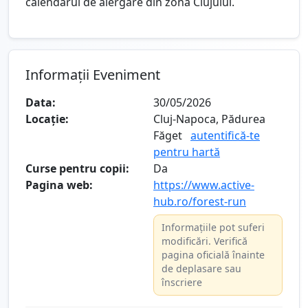
calendarul de alergare din zona Clujului.
Informații Eveniment
Data:
30/05/2026
Locație:
Cluj-Napoca, Pădurea
Făget
autentifică-te
pentru hartă
Curse pentru copii:
Da
Pagina web:
https://www.active-
hub.ro/forest-run
Informațiile pot suferi
modificări. Verifică
pagina oficială înainte
de deplasare sau
înscriere