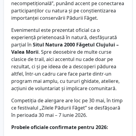
necompetițională”, punând accent pe conectarea
participanților cu natura și pe conștientizarea
importanței conservării Pădurii Făget.
Evenimentul este prezentat oficial ca o
experiență prietenoasă în natură, desfășurată
parțial în
Situl Natura 2000 Făgetul Clujului –
Valea Morii
. Spre deosebire de multe curse
clasice de trail, aici accentul nu cade doar pe
rezultat, ci și pe ideea de a descoperi pădurea
altfel, într-un cadru care face parte dintr-un
program mai amplu, cu tururi ghidate, ateliere,
acțiuni de voluntariat și implicare comunitară.
Competiția de alergare are loc pe 30 mai, în timp
ce festivalul „Zilele Pădurii Făget” se desfășoară
în perioada 30 mai – 7 iunie 2026.
Probele oficiale confirmate pentru 2026: