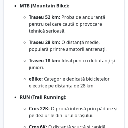
MTB (Mountain Bike):
Traseu 52 km:
Proba de anduranță
pentru cei care caută o provocare
tehnică serioasă.
Traseu 28 km:
O distanță medie,
populară printre amatorii antrenați.
Traseu 18 km:
Ideal pentru debutanți și
juniori.
eBike:
Categorie dedicată bicicletelor
electrice pe distanța de 28 km.
RUN (Trail Running):
Cros 22K:
O probă intensă prin pădure și
pe dealurile din jurul orașului.
Cros 6K:
O distanță scurtă și rapidă