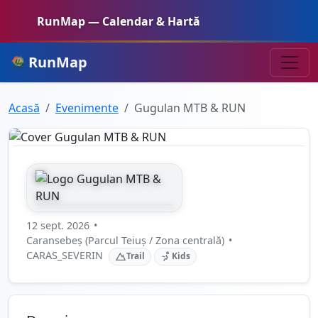
RunMap — Calendar & Hartă
RunMap
Acasă
Evenimente
Gugulan MTB & RUN
12 sept. 2026
•
Caransebeș (Parcul Teiuș / Zona centrală)
•
CARAS_SEVERIN
Trail
Kids