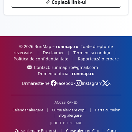
Copiază link-ul
© 2026 RunMap –
runmap.ro
. Toate drepturile
rezervate.
|
Disclaimer
|
Termeni și condiții
|
Politica de confidențialitate
|
Raportează o eroare
Contact:
runmap.ro@gmail.com
Domeniu oficial:
runmap.ro
Urmărește-ne:
Facebook
Instagram
X
ACCES RAPID
Calendar alergare
|
Curse alergare copii
|
Harta curselor
|
Blog alergare
JUDEȚE POPULARE
Curse alergare București
|
Curse alergare Cluj
|
Curse