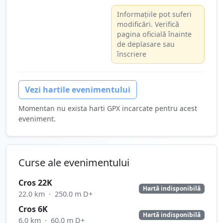
Informațiile pot suferi
modificări. Verifică
pagina oficială înainte
de deplasare sau
înscriere
Vezi hartile evenimentului
Momentan nu exista harti GPX incarcate pentru acest
eveniment.
Curse ale evenimentului
Cros 22K
Hartă indisponibilă
22.0 km
·
250.0 m D+
Cros 6K
Hartă indisponibilă
6.0 km
·
60.0 m D+