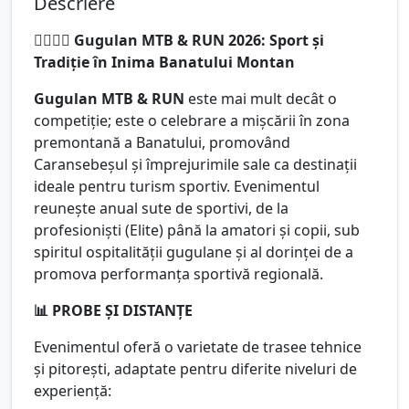
Descriere
🚵‍♂️🏃‍♂️ Gugulan MTB & RUN 2026: Sport și
Tradiție în Inima Banatului Montan
Gugulan MTB & RUN
este mai mult decât o
competiție; este o celebrare a mișcării în zona
premontană a Banatului, promovând
Caransebeșul și împrejurimile sale ca destinații
ideale pentru turism sportiv. Evenimentul
reunește anual sute de sportivi, de la
profesioniști (Elite) până la amatori și copii, sub
spiritul ospitalității gugulane și al dorinței de a
promova performanța sportivă regională.
📊 PROBE ȘI DISTANȚE
Evenimentul oferă o varietate de trasee tehnice
și pitorești, adaptate pentru diferite niveluri de
experiență: