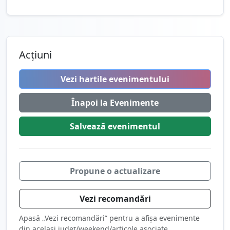
Acțiuni
Vezi hartile evenimentului
Înapoi la Evenimente
Salvează
evenimentul
Propune o actualizare
Vezi recomandări
Apasă „Vezi recomandări” pentru a afișa evenimente
din același județ/weekend/articole asociate.