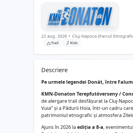
22 aug. 2026
•
Cluj-Napoca (Parcul Etnografi
Trail
Kids
Descriere
Pe urmele legendei Donát, între Falu
KMN-Donaton Terepfutóverseny / Conc
de alergare trail desfășurat la Cluj-Napo
Vuia” și a Pădurii Hoia, într-un cadru car
patrimoniul etnografic și atmosfera Zilel
Ajuns în 2026 la
ediția a 8-a
, evenimentul