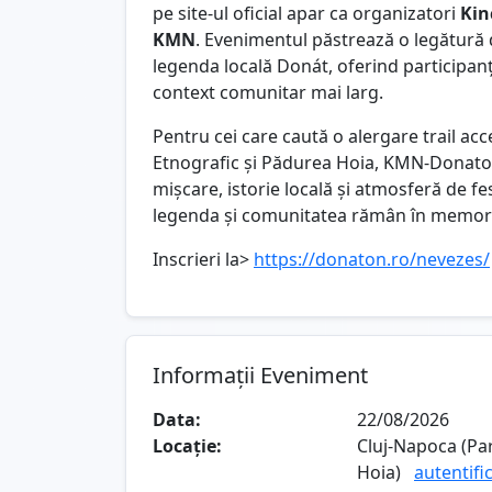
pe site-ul oficial apar ca organizatori
Kin
KMN
. Evenimentul păstrează o legătură di
legenda locală Donát, oferind participanț
context comunitar mai larg.
Pentru cei care caută o alergare trail acc
Etnografic și Pădurea Hoia, KMN-Donato
mișcare, istorie locală și atmosferă de fe
legenda și comunitatea rămân în memorie 
Inscrieri la>
https://donaton.ro/nevezes/
Informații Eveniment
Data:
22/08/2026
Locație:
Cluj-Napoca (Pa
Hoia)
autentifi