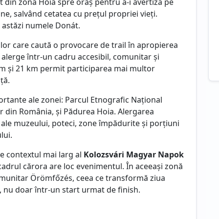
rgat din zona Hoia spre oraș pentru a-i avertiza pe
, salvând cetatea cu prețul propriei vieți.
i astăzi numele Donát.
lor care caută o provocare de trail în apropierea
ă alerge într-un cadru accesibil, comunitar și
km și 21 km permit participarea mai multor
ță.
rtante ale zonei: Parcul Etnografic Național
r din România, și Pădurea Hoia. Alergarea
se ale muzeului, poteci, zone împădurite și porțiuni
lui.
e contextul mai larg al
Kolozsvári Magyar Napok
 cadrul cărora are loc evenimentul. În aceeași zonă
omunitar Örömfőzés, ceea ce transformă ziua
, nu doar într-un start urmat de finish.