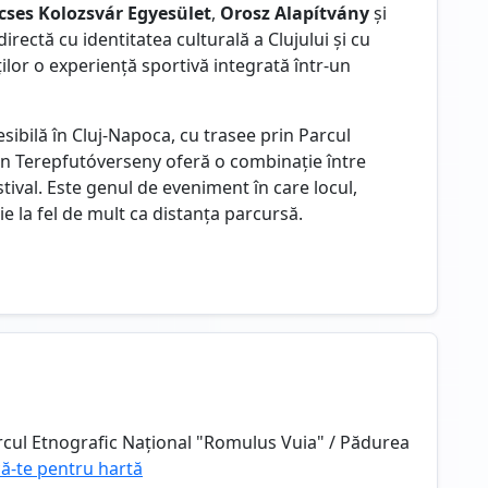
cses Kolozsvár Egyesület
,
Orosz Alapítvány
și
rectă cu identitatea culturală a Clujului și cu
ilor o experiență sportivă integrată într-un
esibilă în Cluj-Napoca, cu trasee prin Parcul
n Terepfutóverseny oferă o combinație între
stival. Este genul de eveniment în care locul,
la fel de mult ca distanța parcursă.
rcul Etnografic Național "Romulus Vuia" / Pădurea
că-te pentru hartă