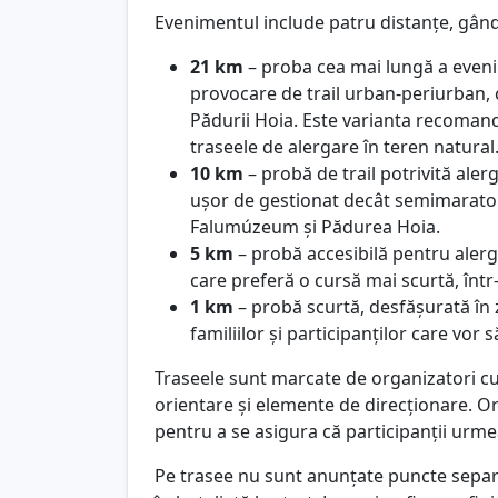
Evenimentul include patru distanțe, gândit
21 km
– proba cea mai lungă a evenim
provocare de trail urban-periurban, 
Pădurii Hoia. Este varianta recomanda
traseele de alergare în teren natural
10 km
– probă de trail potrivită aler
ușor de gestionat decât semimaratonu
Falumúzeum și Pădurea Hoia.
5 km
– probă accesibilă pentru alergă
care preferă o cursă mai scurtă, într
1 km
– probă scurtă, desfășurată în z
familiilor și participanților care vor
Traseele sunt marcate de organizatori c
orientare și elemente de direcționare. Or
pentru a se asigura că participanții urmea
Pe trasee nu sunt anunțate puncte separa