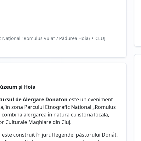
c Național "Romulus Vuia" / Pădurea Hoia)
•
CLUJ
múzeum și Hoia
ursul de Alergare Donaton
este un eveniment
ca, în zona Parcului Etnografic Național „Romulus
e combină alergarea în natură cu istoria locală,
or Culturale Maghiare din Cluj.
 este construit în jurul legendei păstorului Donát.