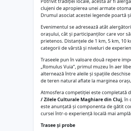
Potrivit tradiției locale, acesta ar fi ale
clujeni de apropierea unei armate otomane
Drumul asociat acestei legende poartă ș
Evenimentul se adresează atât alergători
orașului, cât și participanților care vor s
prietenos. Distanțele de 1 km, 5 km, 10 
categorii de vârstă și niveluri de experien
Traseele pun în valoare două repere impo
„Romulus Vuia”, primul muzeu în aer libe
alternează între aleile și spațiile deschi
de teren natural aflate la marginea orașu
Atmosfera competiției este completată d
/ Zilele Culturale Maghiare din Cluj
, în
este anunțată și componenta de gătit c
cursei într-o experiență locală mai amplă
Trasee și probe