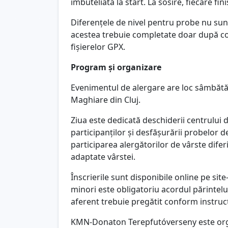
îmbuteliată la start. La sosire, fiecare fi
Diferențele de nivel pentru probe nu sunt 
acestea trebuie completate doar după co
fișierelor GPX.
Program și organizare
Evenimentul de alergare are loc sâmbăt
Maghiare din Cluj.
Ziua este dedicată deschiderii centrului 
participanților și desfășurării probelor 
participarea alergătorilor de vârste diferit
adaptate vârstei.
Înscrierile sunt disponibile online pe site
minori este obligatoriu acordul părintelu
aferent trebuie pregătit conform instrucț
KMN-Donaton Terepfutóverseny este org