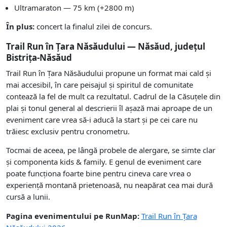
Ultramaraton — 75 km (+2800 m)
În plus:
concert la finalul zilei de concurs.
Trail Run în Țara Năsăudului — Năsăud, județul
Bistrița-Năsăud
Trail Run în Țara Năsăudului propune un format mai cald și
mai accesibil, în care peisajul și spiritul de comunitate
contează la fel de mult ca rezultatul. Cadrul de la Căsuțele din
plai și tonul general al descrierii îl așază mai aproape de un
eveniment care vrea să-i aducă la start și pe cei care nu
trăiesc exclusiv pentru cronometru.
Tocmai de aceea, pe lângă probele de alergare, se simte clar
și componenta kids & family. E genul de eveniment care
poate funcționa foarte bine pentru cineva care vrea o
experiență montană prietenoasă, nu neapărat cea mai dură
cursă a lunii.
Pagina evenimentului pe RunMap:
Trail Run în Țara