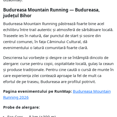
Budureasa Mountain Running — Budureasa,
județul Bihor
Budureasa Mountain Running păstrează foarte bine acel
echilibru între trail autentic și atmosferă de sărbătoare locală.
Traseele ies în natură, dar punctul de start și sosire din
centrul comunei, în fața Căminului Cultural, dă
evenimentului o latură comunitară foarte clară.
Descrierea lui vorbește și despre ce se întâmplă dincolo de
alergare: curse pentru copii, ospitalitate locală, gulaș la ceaun
și produse tradiționale. Pentru cine caută o cursă de munte în
care experiența zilei contează aproape la fel de mult ca
efortul de pe traseu, Budureasa are profilul potrivit.
Pagina evenimentului pe RunMap:
Budureasa Mountain
Running 2026
Probe de alergare:
Eco Cros — 8 km (+300 m)