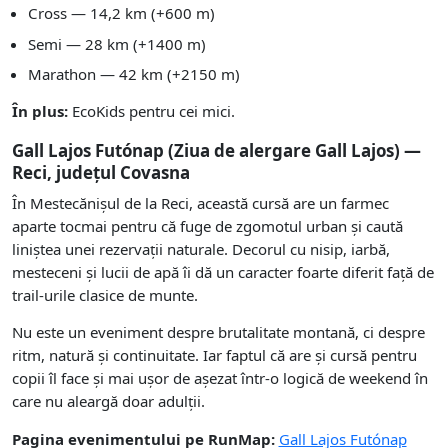
Cross — 14,2 km (+600 m)
Semi — 28 km (+1400 m)
Marathon — 42 km (+2150 m)
În plus:
EcoKids pentru cei mici.
Gall Lajos Futónap (Ziua de alergare Gall Lajos) —
Reci, județul Covasna
În Mestecănișul de la Reci, această cursă are un farmec
aparte tocmai pentru că fuge de zgomotul urban și caută
liniștea unei rezervații naturale. Decorul cu nisip, iarbă,
mesteceni și lucii de apă îi dă un caracter foarte diferit față de
trail-urile clasice de munte.
Nu este un eveniment despre brutalitate montană, ci despre
ritm, natură și continuitate. Iar faptul că are și cursă pentru
copii îl face și mai ușor de așezat într-o logică de weekend în
care nu aleargă doar adulții.
Pagina evenimentului pe RunMap:
Gall Lajos Futónap