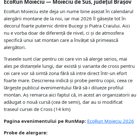
EcoRun Moieciu — Moieciu de Sus, județul Brașov
EcoRun Moieciu este deja un nume bine așezat în calendarul
alergării montane de la noi, iar mai 2026 îl găsește tot în
decorul foarte puternic dintre Bucegi și Piatra Craiului. Aici
nu e vorba doar de diferență de nivel, ci și de atmosfera
specifică unui sat montan care a învățat să primească
alergători.
Traseele sunt clar pentru cei care vin să alerge serios, mai
ales pe distanțele lungi, dar există și varianta de cross pentru
cei care vor să simtă zona fără să intre direct într-un efort
foarte mare. Descrierea indică și probe pentru copii, ceea ce
lărgește publicul evenimentului fără să-i dilueze profilul
montan. Aș remarca aici faptul că, in acest an organizatorii au
adăugat o nouă cursă (cea de semi), dar au si modificat
traseul cursei de Cross (14 km)
Pagina evenimentului pe RunMap:
EcoRun Moieciu 2026
Probe de alergare: