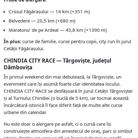
Crosul Făgărașului — 14 km (+351 m)
Belvedere — 20,5 km (+680 m)
Maratonu’ de pe Ardeal — 45,8 km (+1390 m)
În plus:
curse de familie, curse pentru copii, city run în jurul
Cetății Făgărașului.
CHINDIA CITY RACE — Târgoviște, județul
Dâmbovița
În primul weekend din mai debutează, la Târgoviște, un
eveniment care își asumă foarte clar identitatea locului.
CHINDIA CITY RACE se desfășoară în jurul Cetății Târgoviștei
și al Turnului Chindiei (o buclă de 5 km), iar tocmai această
încărcătură istorică îl face diferit față de multe alte curse
urbane din calendar.
Nu este doar o alergare pe asfalt, ci o cursă care își
construiește atmosfera din amestecul de oraș, parc și simbol
istoric. Pentru cei care caută un început de mai cu profil