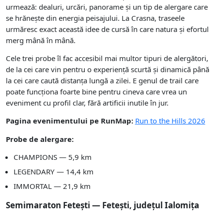
urmează: dealuri, urcări, panorame și un tip de alergare care
se hrănește din energia peisajului. La Crasna, traseele
urmăresc exact această idee de cursă în care natura și efortul
merg mână în mână.
Cele trei probe îl fac accesibil mai multor tipuri de alergători,
de la cei care vin pentru o experiență scurtă și dinamică până
la cei care caută distanța lungă a zilei. E genul de trail care
poate funcționa foarte bine pentru cineva care vrea un
eveniment cu profil clar, fără artificii inutile în jur.
Pagina evenimentului pe RunMap:
Run to the Hills 2026
Probe de alergare:
CHAMPIONS — 5,9 km
LEGENDARY — 14,4 km
IMMORTAL — 21,9 km
Semimaraton Fetești — Fetești, județul Ialomița