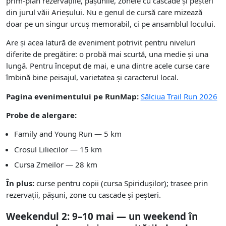
prim-plan rezervațiile, pășunile, zonele cu cascade și peșteri
din jurul văii Arieșului. Nu e genul de cursă care mizează
doar pe un singur urcuș memorabil, ci pe ansamblul locului.
Are și acea latură de eveniment potrivit pentru niveluri
diferite de pregătire: o probă mai scurtă, una medie și una
lungă. Pentru început de mai, e una dintre acele curse care
îmbină bine peisajul, varietatea și caracterul local.
Pagina evenimentului pe RunMap:
Sălciua Trail Run 2026
Probe de alergare:
Family and Young Run — 5 km
Crosul Liliecilor — 15 km
Cursa Zmeilor — 28 km
În plus:
curse pentru copii (cursa Spiridușilor); trasee prin
rezervații, pășuni, zone cu cascade și peșteri.
Weekendul 2: 9–10 mai — un weekend în