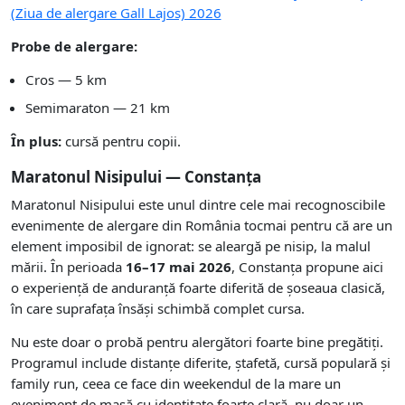
(Ziua de alergare Gall Lajos) 2026
Probe de alergare:
Cros — 5 km
Semimaraton — 21 km
În plus:
cursă pentru copii.
Maratonul Nisipului — Constanța
Maratonul Nisipului este unul dintre cele mai recognoscibile
evenimente de alergare din România tocmai pentru că are un
element imposibil de ignorat: se aleargă pe nisip, la malul
mării. În perioada
16–17 mai 2026
, Constanța propune aici
o experiență de anduranță foarte diferită de șoseaua clasică,
în care suprafața însăși schimbă complet cursa.
Nu este doar o probă pentru alergători foarte bine pregătiți.
Programul include distanțe diferite, ștafetă, cursă populară și
family run, ceea ce face din weekendul de la mare un
eveniment de masă cu identitate foarte clară, nu doar un