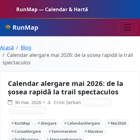
RunMap — Calendar & Hartă
RunMap
Acasă
Blog
Calendar alergare mai 2026: de la șosea rapidă la trail
spectaculos
Calendar alergare mai 2026: de la
șosea rapidă la trail spectaculos
30 mar. 2026
•
Cristi Șerban
3275
afișări
~
17
min de citit
RunMap
Alergare
CalendarAlergare
Mai2026
CursaAlergare
Semimaraton
Maraton
TrailRunning
AlergareRomania