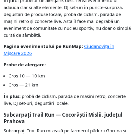
În jurul probelor de alergare, descrierea evenimentului
adaugă clar și alte elemente: DJ set-uri în puncte-surpriză,
degustări de produse locale, probă de ciclism, paradă de
mașini retro și concerte live. Asta îl face mai degrabă un
eveniment de comunitate cu nucleu sportiv, nu doar o simplă
cursă de sâmbătă.
Pagina evenimentului pe RunMap:
Ciudanovița în
Mișcare 2026
Probe de alergare:
Cros 10 — 10 km
Cros — 21 km
În plus:
probă de ciclism, paradă de mașini retro, concerte
live, DJ set-uri, degustări locale.
Subcarpați Trail Run — Cocorăștii Mislii, județul
Prahova
Subcarpați Trail Run mizează pe farmecul pădurii Goruna și