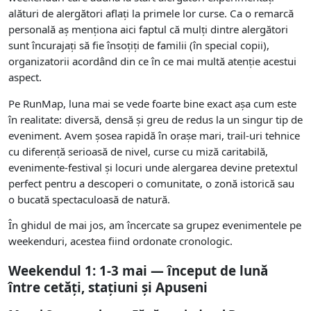
alături de alergători aflați la primele lor curse. Ca o remarcă
personală aș menționa aici faptul că mulți dintre alergători
sunt încurajați să fie însoțiți de familii (în special copii),
organizatorii acordând din ce în ce mai multă atenție acestui
aspect.
Pe RunMap, luna mai se vede foarte bine exact așa cum este
în realitate: diversă, densă și greu de redus la un singur tip de
eveniment. Avem șosea rapidă în orașe mari, trail-uri tehnice
cu diferență serioasă de nivel, curse cu miză caritabilă,
evenimente-festival și locuri unde alergarea devine pretextul
perfect pentru a descoperi o comunitate, o zonă istorică sau
o bucată spectaculoasă de natură.
În ghidul de mai jos, am încercate sa grupez evenimentele pe
weekenduri, acestea fiind ordonate cronologic.
Weekendul 1: 1-3 mai — început de lună
între cetăți, stațiuni și Apuseni