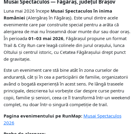
Musai Spectaculos — Făgăraș, județul Brașov
Luna mai 2026 începe
Musai Spectaculos în inima
României
(Alergăraș în Făgăraș). Este unul dintre acele
evenimente care par construite special pentru a arăta că
alergarea de mai nu înseamnă doar munte dur sau doar oraș.
În perioada
01–03 mai 2026
, Făgărașul propune un format
Trail & City Run care leagă colinele din jurul orașului, lunca
Oltului și centrul istoric, cu Cetatea Făgărașului drept punct
de gravitație.
Este un eveniment care stă bine atât în zona curselor de
anduranță, cât și în cea a participării de familie, organizatorii
având o bogată experiență în acest sens. Pe lângă traseele
principale, descrierea lui vorbește clar despre curse pentru
copii, familie și seniori, ceea ce îl transformă într-un weekend
complet, nu doar într-o singură competiție de trail.
Pagina evenimentului pe RunMap:
Musai Spectaculos
2026
Probe de alergare: