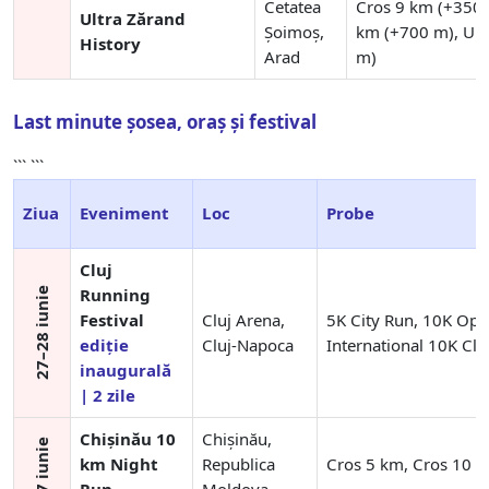
Cetatea
Cros 9 km (+350 
Ultra Zărand
Șoimoș,
km (+700 m), Ul
History
Arad
m)
Last minute șosea, oraș și festival
``` ```
Ziua
Eveniment
Loc
Probe
Cluj
Running
27–28 iunie
Festival
Cluj Arena,
5K City Run, 10K Ope
ediție
Cluj-Napoca
International 10K Clu
inaugurală
| 2 zile
Chișinău 10
Chișinău,
km Night
Republica
Cros 5 km, Cros 10 