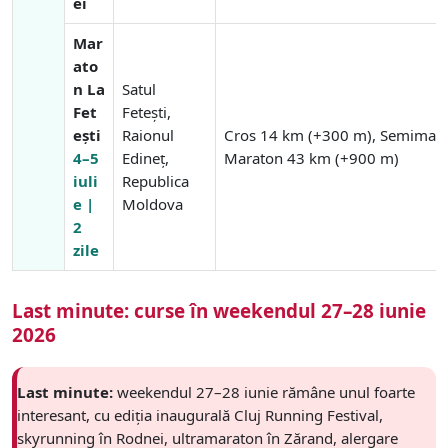
ei
Mar
ato
n La
Satul
Fet
Fetești,
ești
Raionul
Cros 14 km (+300 m), Semimara
4–5
Edineț,
Maraton 43 km (+900 m)
iuli
Republica
e |
Moldova
2
zile
Last minute: curse în weekendul 27–28 iunie
2026
Last minute:
weekendul 27–28 iunie rămâne unul foarte
interesant, cu ediția inaugurală Cluj Running Festival,
skyrunning în Rodnei, ultramaraton în Zărand, alergare