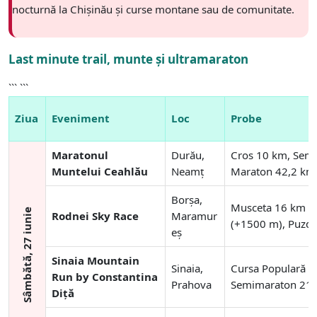
nocturnă la Chișinău și curse montane sau de comunitate.
Last minute trail, munte și ultramaraton
``` ```
Ziua
Eveniment
Loc
Probe
Maratonul
Durău,
Cros 10 km, Sem
Muntelui Ceahlău
Neamț
Maraton 42,2 km
Borșa,
Musceta 16 km (
Sâmbătă, 27 iunie
Rodnei Sky Race
Maramur
(+1500 m), Puzdr
eș
Sinaia Mountain
Sinaia,
Cursa Populară 3,
Run by Constantina
Prahova
Semimaraton 21
Diță