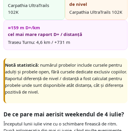
de nivel
Carpathia UltraTrails
102K
Carpathia UltraTrails 102K
≈159 m D+/km
cel mai mare raport D+ / distanță
Traseu Turnu: 4,6 km / +731 m
Notă statistică:
numărul probelor include cursele pentru
adulți și probele open, fără cursele dedicate exclusiv copiilor.
Raportul diferență de nivel / distanță a fost calculat pentru
probele unde sunt disponibile atât distanța, cât și diferența
pozitivă de nivel.
De ce pare mai aerisit weekendul de 4 iulie?
Începutul lunii iulie vine cu o schimbare firească de ritm.
După aglomerația din mai și iunie, când multe evenimente