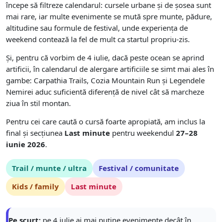
începe să filtreze calendarul: cursele urbane și de șosea sunt
mai rare, iar multe evenimente se mută spre munte, pădure,
altitudine sau formule de festival, unde experiența de
weekend contează la fel de mult ca startul propriu-zis.
Și, pentru că vorbim de 4 iulie, dacă peste ocean se aprind
artificii, în calendarul de alergare artificiile se simt mai ales în
gambe: Carpathia Trails, Cozia Mountain Run și Legendele
Nemirei aduc suficientă diferență de nivel cât să marcheze
ziua în stil montan.
Pentru cei care caută o cursă foarte apropiată, am inclus la
final și secțiunea
Last minute
pentru weekendul
27–28
iunie 2026
.
Trail / munte / ultra
Festival / comunitate
Kids / family
Last minute
Pe scurt:
pe 4 iulie ai mai puține evenimente decât în