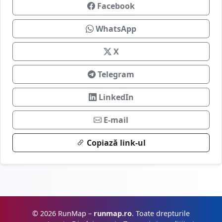
Facebook
WhatsApp
X
Telegram
LinkedIn
E-mail
Copiază link-ul
© 2026 RunMap –
runmap.ro
. Toate drepturile