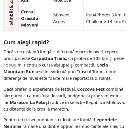
Sâmbătă, 27 iunie
Run
Moldova
Crosul
Mioveni,
Run4Photos 3 km, Pir
Orașului
Argeș
Challenge 14 km, Pi
Mioveni
Cum alegi rapid?
Dacă vrei distanță lungă și diferență mare de nivel, reperul
principal este
Carpathia Trails
, cu proba de 102 km și peste
+5600 m. Pentru o cursă abruptă și compactă,
Cozia
Mountain Run
iese în evidență prin Traseul Turnu, unde
diferența de nivel este foarte mare raportat la distanță.
Dacă preferi o experiență de festival,
Corcova Fest
combină
alergarea cu atmosfera de vară, podgorie și program extins,
iar
Maraton La Fetești
aduce în selecție Republica Moldova,
cu distanțe de la cros la maraton.
Pentru un traseu montan cu identitate locală,
Legendele
Nemirei
rămâne una dintre opțiunile importante ale zilei, cu