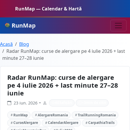
RunMap — Calendar & Hartă
RunMap
Acasă
Blog
Radar RunMap: curse de alergare pe 4 iulie 2026 + last
minute 27–28 iunie
Radar RunMap: curse de alergare
pe 4 iulie 2026 + last minute 27–28
iunie
23 iun. 2026
•
603
afișări
~
3
min de citit
RunMap
AlergareRomania
TrailRunningRomania
CurseAlergare
CalendarAlergare
CarpathiaTrails