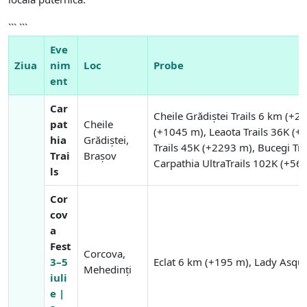
``` ```
Eve
Ziua
nim
Loc
Probe
ent
Car
Cheile Grădiștei Trails 6 km (+2
pat
Cheile
(+1045 m), Leaota Trails 36K (+2
hia
Grădiștei,
Trails 45K (+2293 m), Bucegi Tr
Trai
Brașov
Carpathia UltraTrails 102K (+56
ls
Cor
cov
a
Fest
Corcova,
3–5
Eclat 6 km (+195 m), Lady Asqu
Mehedinți
iuli
e |