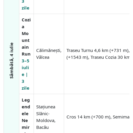
3
zile
Cozi
a
Mo
unt
Sâmbătă, 4 iulie
ain
Călimănești,
Traseu Turnu 4,6 km (+731 m), 
Run
Vâlcea
(+1543 m), Traseu Cozia 30 km
3–5
iuli
e |
3
zile
Leg
end
Stațiunea
ele
Slănic-
Cros 14 km (+700 m), Semimar
Ne
Moldova,
mir
Bacău