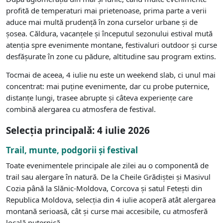
profită de temperaturi mai prietenoase, prima parte a verii
aduce mai multă prudență în zona curselor urbane și de
șosea. Căldura, vacanțele și începutul sezonului estival mută
atenția spre evenimente montane, festivaluri outdoor și curse
desfășurate în zone cu pădure, altitudine sau program extins.
Tocmai de aceea, 4 iulie nu este un weekend slab, ci unul mai
concentrat: mai puține evenimente, dar cu probe puternice,
distanțe lungi, trasee abrupte și câteva experiențe care
combină alergarea cu atmosfera de festival.
Selecția principală: 4 iulie 2026
Trail, munte, podgorii și festival
Toate evenimentele principale ale zilei au o componentă de
trail sau alergare în natură. De la Cheile Grădiștei și Masivul
Cozia până la Slănic-Moldova, Corcova și satul Fetești din
Republica Moldova, selecția din 4 iulie acoperă atât alergarea
montană serioasă, cât și curse mai accesibile, cu atmosferă
locală puternică.